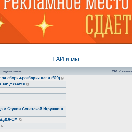
ГАИ и мы
следние темы
VIP объявле
для сборки-разборки цепи (520)
е запускается
а и Студия Советской Игрушки в
НАДЗОРОМ