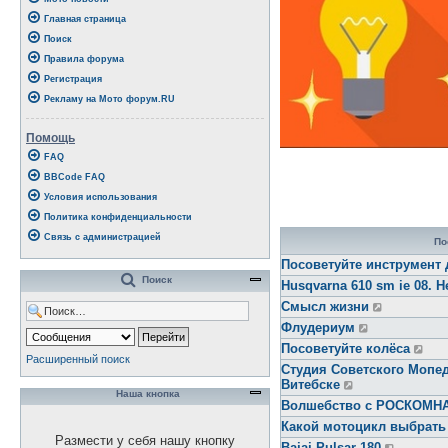
Главная страница
Поиск
Правила форума
Регистрация
Рекламу на Мото форум.RU
Помощь
FAQ
BBCode FAQ
Условия использования
Политика конфиденциальности
Связь с администрацией
По
Посоветуйте инструмент 
Поиск
Husqvarna 610 sm ie 08. Н
Смысл жизни
Флудериум
Посоветуйте колёса
Расширенный поиск
Студия Советского Мопед
Витебске
Наша кнопка
Волшебство с РОСКОМ
Какой мотоцикл выбрать
Размести у себя нашу кнопку
Bajaj Pulsar 180