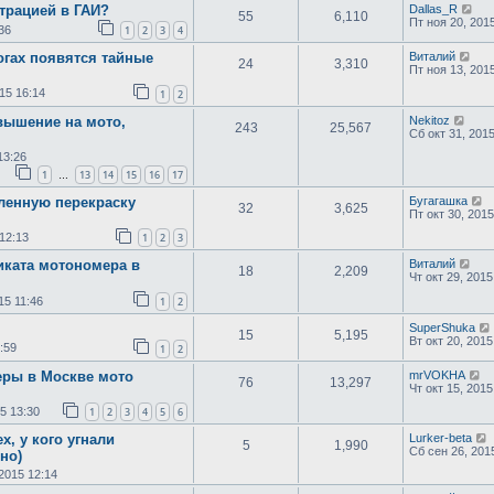
трацией в ГАИ?
Dallas_R
55
6,110
Пт ноя 20, 201
36
1
2
3
4
огах появятся тайные
Виталий
24
3,310
Пт ноя 13, 201
15 16:14
1
2
вышение на мото,
Nekitoz
243
25,567
Сб окт 31, 201
13:26
1
13
14
15
16
17
…
ленную перекраску
Бугагашка
32
3,625
Пт окт 30, 2015
 12:13
1
2
3
иката мотономера в
Виталий
18
2,209
Чт окт 29, 2015
15 11:46
1
2
SuperShuka
15
5,195
Вт окт 20, 2015
:59
1
2
еры в Москве мото
mrVOKHA
76
13,297
Чт окт 15, 2015
5 13:30
1
2
3
4
5
6
, у кого угнали
Lurker-beta
5
1,990
Сб сен 26, 201
но)
2015 12:14