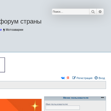
Поиск
Расш
форум страны
и
Мотоаварии
Регистрация
Вход
Меню пользователя
Имя пользователя: