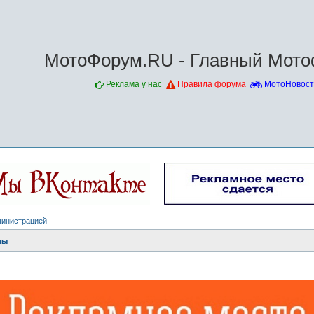
МотоФорум.RU - Главный Мото
Реклама у нас
Правила форума
МотоНовост
министрацией
мы