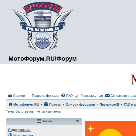
МотоФорум.RU/Форум
Ссылки
Правила форума
FAQ
Реклама у нас
Связаться с ад
Мотофорум.RU
Портал
Список форумов
Полезное!!!
ГАИ и 
Темы без ответов
Активные темы
Меню
Содержание
Мото новости