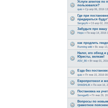
Услуги агентов по п
пользовался?
quio
»
Ср апр 06, 2016 13
Где при постановке
придираться будут
SergeyN
»
Сб апр 02, 20
Забудьте про вашу
Неро
»
Пн мар 14, 2016 
как продлить генд
Running wild
»
Вс мар 13,
Налог, его обход и
Юристы, велкам!
ASV_90
»
Вт мар 01, 201
Езда без постановк
quio
»
Пт янв 15, 2016 00
Европротокол и м
SHASHLIK
»
Пн ноя 16, 
Постановка на уче
Serega45
»
Пт янв 29, 20
Вопросы по новым
грамотное пояснен