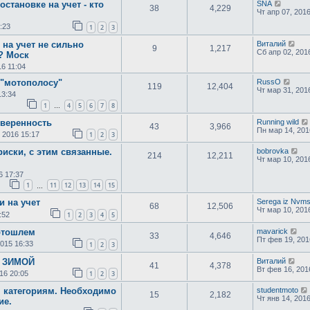
остановке на учет - кто
SNA
38
4,229
Чт апр 07, 2016
:23
1
2
3
 на учет не сильно
Виталий
9
1,217
Сб апр 02, 201
? Моск
16 11:04
 "мотополосу"
RussO
119
12,404
Чт мар 31, 201
13:34
1
4
5
6
7
8
…
оверенность
Running wild
43
3,966
Пн мар 14, 201
 2016 15:17
1
2
3
 риски, с этим связанные.
bobrovka
214
12,211
Чт мар 10, 201
6 17:37
1
11
12
13
14
15
…
и на учет
Serega iz Nvm
68
12,506
Чт мар 10, 201
:52
1
2
3
4
5
отошлем
mavarick
33
4,646
Пт фев 19, 201
2015 16:33
1
2
3
т ЗИМОЙ
Виталий
41
4,378
Вт фев 16, 201
16 20:05
1
2
3
 категориям. Необходимо
studentmoto
15
2,182
Чт янв 14, 201
ие.