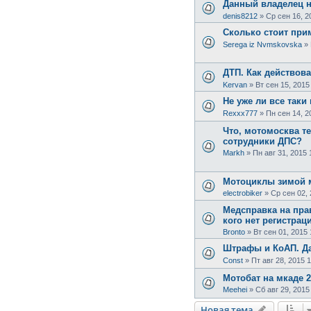
Данный владелец н
denis8212
»
Ср сен 16, 2
Сколько стоит при
Serega iz Nvmskovska
»
ДТП. Как действов
Kervan
»
Вт сен 15, 2015
Не уже ли все таки
Rexxx777
»
Пн сен 14, 2
Что, мотомосква т
сотрудники ДПС?
Markh
»
Пн авг 31, 2015 
Мотоциклы зимой м
electrobiker
»
Ср сен 02, 
Медсправка на прав
кого нет регистрац
Bronto
»
Вт сен 01, 2015 
Штрафы и КоАП. Да
Const
»
Пт авг 28, 2015 1
Мотобат на мкаде 2
Meehei
»
Сб авг 29, 2015
Новая тема