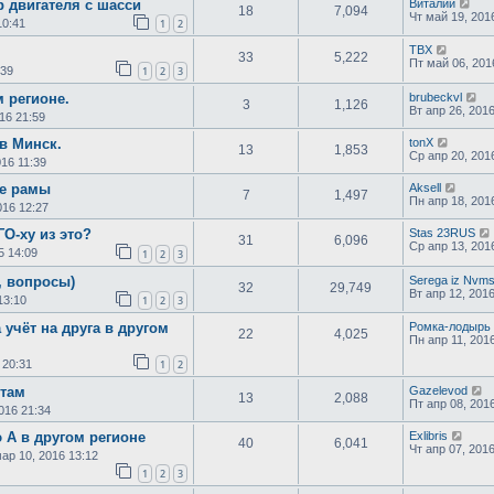
р двигателя с шасси
Виталий
18
7,094
Чт май 19, 201
10:41
1
2
TBX
33
5,222
Пт май 06, 201
:39
1
2
3
м регионе.
brubeckvl
3
1,126
Вт апр 26, 201
16 21:59
в Минск.
tonX
13
1,853
Ср апр 20, 201
016 11:39
ре рамы
Aksell
7
1,497
Пн апр 18, 201
016 12:27
О-ху из это?
Stas 23RUS
31
6,096
Ср апр 13, 201
5 14:09
1
2
3
, вопросы)
Serega iz Nvm
32
29,749
Вт апр 12, 201
13:10
1
2
3
 учёт на друга в другом
Ромка-лодырь
22
4,025
Пн апр 11, 201
 20:31
1
2
нтам
Gazelevod
13
2,088
Пт апр 08, 201
016 21:34
 А в другом регионе
Exlibris
40
6,041
Чт апр 07, 201
ар 10, 2016 13:12
1
2
3