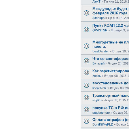
AlexT
»
Пн янв 11, 2016 
Междурядье будет 
февраля 2016 года
Alter.spb
»
Ср янв 13, 201
Пункт КОАП 12.2 ча
QWINTSR
»
Пт апр 03, 2
Многодетные не пл
налога.
LordBander
»
Вт дек 29, 
Что со светофора
Виталий
»
Чт дек 24, 201
Как зарегистриров
Князь
»
Вт дек 08, 2015 
восстановление до
liberchtolz
»
Вт дек 08, 2
Транспортный нало
trujillo
»
Чт дек 03, 2015 1
покупка ТС в РФ 
studentmoto
»
Ср дек 02,
Оплата штрафов (не
DontKillMePLZ
»
Вс ноя 1