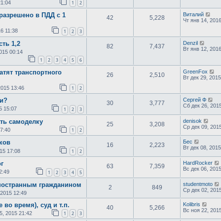
21:04
1
2
разрешено в ПДД с 1
Виталий
42
5,228
Чт янв 14, 201
6 11:38
1
2
3
сть 1,2
Denzil
82
7,437
Вт янв 12, 201
015 00:14
1
2
3
4
5
6
атят транспортного
GreenFox
26
2,510
Вт дек 29, 2015
2015 13:46
1
2
ми?
Сергей Ф
30
3,777
Сб дек 26, 201
5 15:07
1
2
3
ать самоделку
denisok
25
3,208
Ср дек 09, 201
17:40
1
2
ков
Бес
16
2,223
Вт дек 08, 2015
015 17:08
1
2
г
HardRocker
63
7,359
Вс дек 06, 201
2:49
1
2
3
4
5
иностранным гражданином
studentmoto
2
849
Ср дек 02, 201
 2015 12:49
 во время), суд и т.п.
Kolibris
40
5,266
Вс ноя 22, 201
5, 2015 21:42
1
2
3