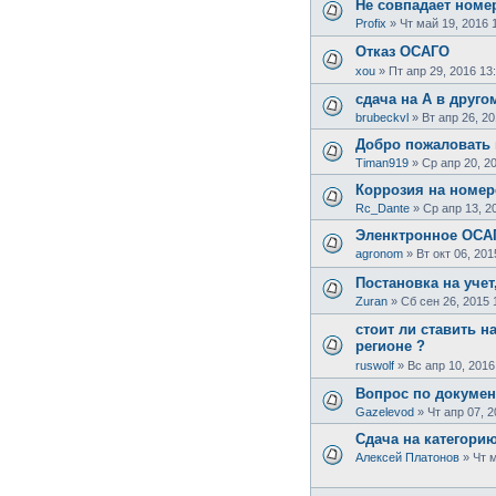
Не совпадает номе
Profix
»
Чт май 19, 2016 
Отказ ОСАГО
xou
»
Пт апр 29, 2016 13
сдача на А в друго
brubeckvl
»
Вт апр 26, 20
Добро пожаловать 
Timan919
»
Ср апр 20, 2
Коррозия на номе
Rc_Dante
»
Ср апр 13, 2
Эленктронное ОСАГ
agronom
»
Вт окт 06, 201
Постановка на учет
Zuran
»
Сб сен 26, 2015 
стоит ли ставить на
регионе ?
ruswolf
»
Вс апр 10, 2016
Вопрос по докуме
Gazelevod
»
Чт апр 07, 2
Сдача на категорию
Алексей Платонов
»
Чт м