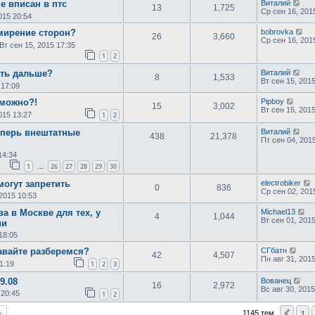
е вписан в птc
Виталий
13
1,725
Ср сен 16, 201
015 20:54
мирение сторон?
bobrovka
26
3,660
Ср сен 16, 201
Вт сен 15, 2015 17:35
1
2
ать дальше?
Виталий
8
1,533
Вт сен 15, 201
 17:09
 можно?!
Pipboy
15
3,002
Вт сен 15, 2015
015 13:27
1
2
еперь внештатные
Виталий
438
21,378
Пт сен 04, 201
14:34
1
26
27
28
29
30
…
огут запретить
electrobiker
0
836
Ср сен 02, 201
2015 10:53
а в Москве для тех, у
Michael13
4
1,044
Вт сен 01, 201
ии
18:05
вайте разберемся?
СГбатн
42
4,507
Пн авг 31, 201
1:19
1
2
3
9.08
Вованец
16
2,972
Вс авг 30, 2015
 20:45
1
2
1
Пре
1145 тем