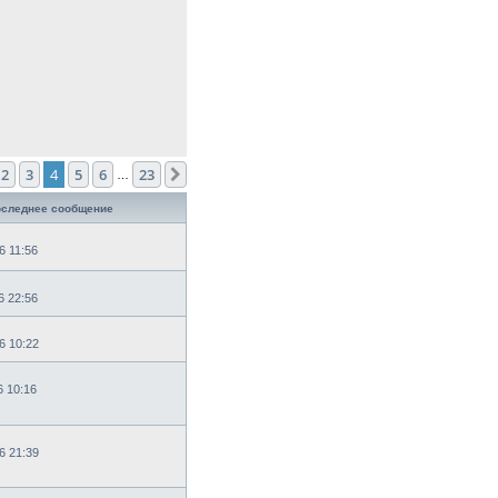
2
3
4
5
6
23
д.
След.
…
следнее сообщение
6 11:56
6 22:56
6 10:22
6 10:16
6 21:39