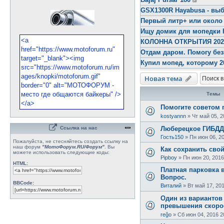
GSX1300R Hayabusa - выб
Первый литр+ или около
Ищу домик для мопедки 
КОЛОННА ОТКРЫТИЯ 2026 
Отдам даром. Помогу бе
Купил мопед, которому 2
Новая тема
Темы
Помогите советом 
kostyannn
»
Чт май 05, 2
Ссылка на нас
Люберецкое ГИБДД
Гость150
»
Пн июн 06, 2
Пожалуйста, не стесняйтесь создать ссылку на
наш форум
"МотоФорум.RU/Форум"
. Вы
Как сохранить сво
можете использовать следующие коды:
Pipboy
»
Пн июн 20, 2016
HTML:
Платная парковка 
Вопрос.
BBCode:
Виталий
»
Вт май 17, 20
Один из вариантов
превышения скоро
reĝo
»
Сб июн 04, 2016 2