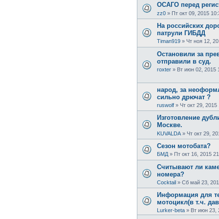
ОСАГО перед регис
zz0
»
Пт окт 09, 2015 10:
На российских дор
патрули ГИБДД
Timan919
»
Чт ноя 12, 20
Остановили за пре
отправили в суд.
roxter
»
Вт июн 02, 2015 
народ, за неоформ
сильно дрючат ?
ruswolf
»
Чт окт 29, 2015
Изготовление дубл
Москве.
KUVALDA
»
Чт окт 29, 20
Сезон мотобата?
БМД
»
Пт окт 16, 2015 21
Считывают ли кам
номера?
Cocktail
»
Сб май 23, 201
Информация для тех
мотоцикл(в т.ч. дав
Lurker-beta
»
Вт июн 23, 