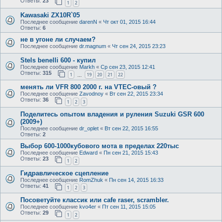
Ответы:
23
1
2
Kawasaki ZX10R`05
Последнее сообщение
darenN
«
Чт окт 01, 2015 16:44
Ответы:
6
не в угоне ли случаем?
Последнее сообщение
dr.magnum
«
Чт сен 24, 2015 23:23
Stels benelli 600 - купил
Последнее сообщение
Markh
«
Ср сен 23, 2015 12:41
Ответы:
315
1
19
20
21
22
…
менять ли VFR 800 2000 г. на VTEC-овый ?
Последнее сообщение
Zavodnoy
«
Вт сен 22, 2015 23:34
Ответы:
36
1
2
3
Поделитесь опытом владения и руления Suzuki GSR 600
(2009+)
Последнее сообщение
dr_oplet
«
Вт сен 22, 2015 16:55
Ответы:
2
Выбор 600-1000кубового мота в пределах 220тыс
Последнее сообщение
Edward
«
Пн сен 21, 2015 15:43
Ответы:
23
1
2
Гидравлическое сцепление
Последнее сообщение
RomZhuk
«
Пн сен 14, 2015 16:33
Ответы:
41
1
2
3
Посоветуйте классик или cafe raser, scrambler.
Последнее сообщение
kvo4er
«
Пт сен 11, 2015 15:05
Ответы:
29
1
2