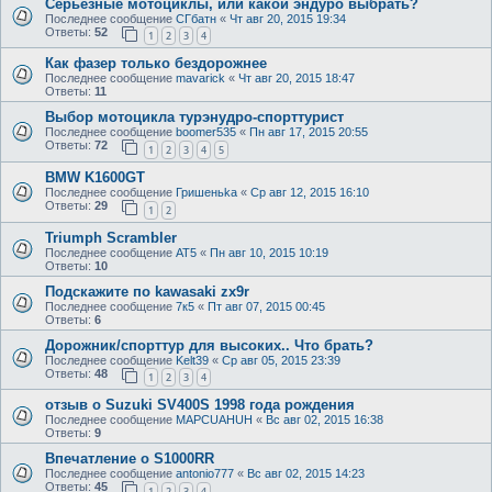
Серьёзные мотоциклы, или какой эндуро выбрать?
Последнее сообщение
СГбатн
«
Чт авг 20, 2015 19:34
Ответы:
52
1
2
3
4
Как фазер только бездорожнее
Последнее сообщение
mavarick
«
Чт авг 20, 2015 18:47
Ответы:
11
Выбор мотоцикла турэнудро-спорттурист
Последнее сообщение
boomer535
«
Пн авг 17, 2015 20:55
Ответы:
72
1
2
3
4
5
BMW K1600GT
Последнее сообщение
Гришеньka
«
Ср авг 12, 2015 16:10
Ответы:
29
1
2
Triumph Scrambler
Последнее сообщение
AT5
«
Пн авг 10, 2015 10:19
Ответы:
10
Подскажите по kawasaki zx9r
Последнее сообщение
7к5
«
Пт авг 07, 2015 00:45
Ответы:
6
Дорожник/спорттур для высоких.. Что брать?
Последнее сообщение
Kelt39
«
Ср авг 05, 2015 23:39
Ответы:
48
1
2
3
4
отзыв о Suzuki SV400S 1998 года рождения
Последнее сообщение
MAPCUAHUH
«
Вс авг 02, 2015 16:38
Ответы:
9
Впечатление о S1000RR
Последнее сообщение
antonio777
«
Вс авг 02, 2015 14:23
Ответы:
45
1
2
3
4