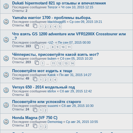
Dukati hipermotard 821 sp отзывы и впечатления
Последнее сообщение
Tenzor
«
Чт сен 10, 2015 12:15
Ответы:
2
Yamaha warrior 1700 - проблемы выбора.
Последнее сообщение
blackbugg85
«
Ср сен 09, 2015 19:21
Ответы:
62
1
2
3
4
5
Что взять GS 1200 adventure или VFR1200X Crosstourer или
..?
Последнее сообщение
-UZ-
«
Пн сен 07, 2015 00:00
Ответы:
163
1
8
9
10
11
…
Чёпперисты, присоветуйте какой взять мот?
Последнее сообщение
buben
«
Сб сен 05, 2015 10:20
Ответы:
203
1
11
12
13
14
…
Посоветуйте мот ездить к теще
Последнее сообщение
Katok
«
Пн авг 31, 2015 14:27
Ответы:
49
1
2
3
4
Versys 650 - 2014 модельный год
Последнее сообщение
idsfox
«
Сб авг 29, 2015 12:42
Ответы:
11
Посоветуйте или успокойтк старого
Последнее сообщение
suuomi
«
Сб авг 29, 2015 10:30
Ответы:
24
1
2
Honda Magna (VF 750 C)
Последнее сообщение
Demontag
«
Ср авг 26, 2015 10:55
Ответы:
17
1
2