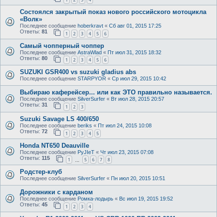
Состоялся закрытый показ нового российского мотоцикла
«Волк»
Последнее сообщение
hoberkravt
«
Сб авг 01, 2015 17:25
Ответы:
81
1
2
3
4
5
6
Самый чопперный чоппер
Последнее сообщение
AstraWlad
«
Пт июл 31, 2015 18:32
Ответы:
80
1
2
3
4
5
6
SUZUKI GSR400 vs suzuki gladius abs
Последнее сообщение
STARPYOR
«
Ср июл 29, 2015 10:42
Выбираю каферейсер... или как ЭТО правильно называется.
Последнее сообщение
SilverSurfer
«
Вт июл 28, 2015 20:57
Ответы:
31
1
2
3
Suzuki Savage LS 400/650
Последнее сообщение
beriks
«
Пт июл 24, 2015 10:08
Ответы:
72
1
2
3
4
5
Honda NT650 Deauville
Последнее сообщение
PyJIeT
«
Чт июл 23, 2015 07:08
Ответы:
115
1
5
6
7
8
…
Родстер-клуб
Последнее сообщение
SilverSurfer
«
Пн июл 20, 2015 10:51
Дорожники с карданом
Последнее сообщение
Ромка-лодырь
«
Вс июл 19, 2015 19:52
Ответы:
45
1
2
3
4