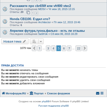
Расскажите про cbr650f или vfr800 vtec2
Последнее сообщение
MDSV
«
Чт июн 18, 2015 13:15
Ответы:
20
1
2
Honda CB1100. Ездил кто?
Последнее сообщение
Architector
«
Пт июн 12, 2015 19:46
Ответы:
6
Априлии футура,туона,фалько - есть ли отзывы
Последнее сообщение
SaSh'ok
«
Сб июн 06, 2015 16:29
Новая тема
1
3
4
5
6
7
22
Пред.
След.
1079 тем
…
…
ПРАВА ДОСТУПА
Вы
не можете
начинать темы
Вы
не можете
отвечать на сообщения
Вы
не можете
редактировать свои сообщения
Вы
не можете
удалять свои сообщения
Вы
не можете
добавлять вложения
Мотофорум.RU
Портал
Список форумов
Создано на основе
phpBB
® Forum Software © phpBB Limited
Русская поддержка phpBB