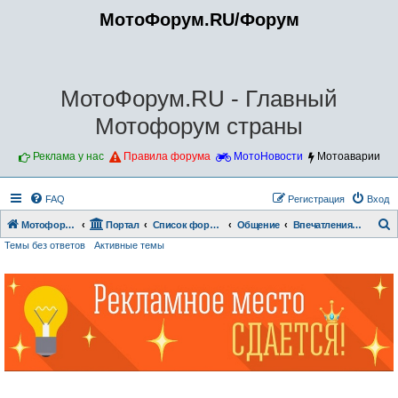
МотоФорум.RU/Форум
МотоФорум.RU - Главный
Мотофорум страны
Реклама у нас
Правила форума
МотоНовости
Мотоаварии
FAQ
Регистрация
Вход
Мотофорум.RU
Портал
Список форумов
Общение
Впечатления и отзывы о мотоциклах
Темы без ответов
Активные темы
о
и
с
к