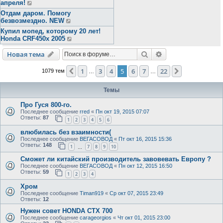
апреля!
Отдам даром. Помогу
безвозмездно. NEW
Купил мопед, которому 20 лет!
Honda CRF450x 2005
Поиск
Расширенный пои
Новая тема
1
3
4
5
6
7
22
Пред.
След.
1079 тем
…
…
Темы
Про Гуся 800-го.
Последнее сообщение
rred
«
Пн окт 19, 2015 07:07
Ответы:
87
1
2
3
4
5
6
влюбилась без взаимности(
Последнее сообщение
ВЕГАСОВОД
«
Пт окт 16, 2015 15:36
Ответы:
148
1
7
8
9
10
…
Сможет ли китайский производитель завовевать Европу ?
Последнее сообщение
ВЕГАСОВОД
«
Пн окт 12, 2015 16:50
Ответы:
59
1
2
3
4
Хром
Последнее сообщение
Timan919
«
Ср окт 07, 2015 23:49
Ответы:
12
Нужен совет HONDA CTX 700
Последнее сообщение
carageorgios
«
Чт окт 01, 2015 23:00