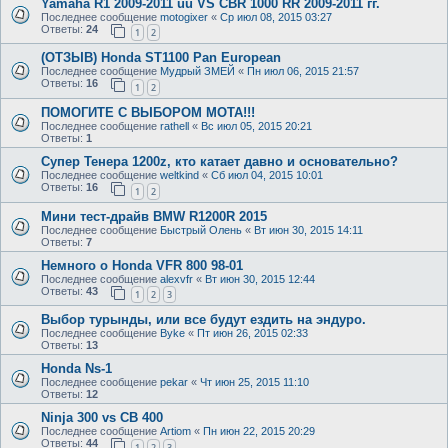
Yamaha R1 2009-2011 uu VS CBR 1000 RR 2009-2011 гг.
Последнее сообщение
motogixer
«
Ср июл 08, 2015 03:27
Ответы:
24
1
2
(ОТЗЫВ) Honda ST1100 Pan European
Последнее сообщение
Мудрый ЗМЕЙ
«
Пн июл 06, 2015 21:57
Ответы:
16
1
2
ПОМОГИТЕ С ВЫБОРОМ МОТА!!!
Последнее сообщение
rathell
«
Вс июл 05, 2015 20:21
Ответы:
1
Супер Тенера 1200z, кто катает давно и основательно?
Последнее сообщение
weltkind
«
Сб июл 04, 2015 10:01
Ответы:
16
1
2
Мини тест-драйв BMW R1200R 2015
Последнее сообщение
Быстрый Олень
«
Вт июн 30, 2015 14:11
Ответы:
7
Немного о Honda VFR 800 98-01
Последнее сообщение
alexvfr
«
Вт июн 30, 2015 12:44
Ответы:
43
1
2
3
Выбор турынды, или все будут ездить на эндуро.
Последнее сообщение
Byke
«
Пт июн 26, 2015 02:33
Ответы:
13
Honda Ns-1
Последнее сообщение
pekar
«
Чт июн 25, 2015 11:10
Ответы:
12
Ninja 300 vs CB 400
Последнее сообщение
Artiom
«
Пн июн 22, 2015 20:29
Ответы:
44
1
2
3