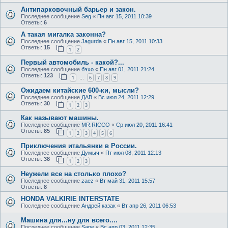
Антипарковочный барьер и закон.
Последнее сообщение
Seg
«
Пн авг 15, 2011 10:39
Ответы:
6
А такая мигалка законна?
Последнее сообщение
Jagurda
«
Пн авг 15, 2011 10:33
Ответы:
15
1
2
Первый автомобиль - какой?...
Последнее сообщение
бэхо
«
Пн авг 01, 2011 21:24
Ответы:
123
1
6
7
8
9
…
Ожидаем китайские 600-ки, мысли?
Последнее сообщение
ДАВ
«
Вс июл 24, 2011 12:29
Ответы:
30
1
2
3
Как называют машины.
Последнее сообщение
MR.RICCO
«
Ср июл 20, 2011 16:41
Ответы:
85
1
2
3
4
5
6
Приключения итальянки в России.
Последнее сообщение
Думыч
«
Пт июл 08, 2011 12:13
Ответы:
38
1
2
3
Неужели все на столько плохо?
Последнее сообщение
zaez
«
Вт май 31, 2011 15:57
Ответы:
8
HONDA VALKIRIE INTERSTATE
Последнее сообщение
Андрей казак
«
Вт апр 26, 2011 06:53
Машина для...ну для всего....
Последнее сообщение
Sape
«
Вс апр 03, 2011 12:35