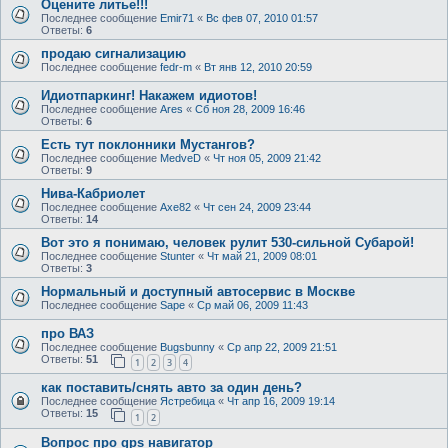
Оцените литье!!!
Последнее сообщение
Emir71
«
Вс фев 07, 2010 01:57
Ответы:
6
продаю сигнализацию
Последнее сообщение
fedr-m
«
Вт янв 12, 2010 20:59
Идиотпаркинг! Накажем идиотов!
Последнее сообщение
Ares
«
Сб ноя 28, 2009 16:46
Ответы:
6
Есть тут поклонники Мустангов?
Последнее сообщение
MedveD
«
Чт ноя 05, 2009 21:42
Ответы:
9
Нива-Кабриолет
Последнее сообщение
Axe82
«
Чт сен 24, 2009 23:44
Ответы:
14
Вот это я понимаю, человек рулит 530-сильной Субарой!
Последнее сообщение
Stunter
«
Чт май 21, 2009 08:01
Ответы:
3
Нормальный и доступный автосервис в Москве
Последнее сообщение
Sape
«
Ср май 06, 2009 11:43
про ВАЗ
Последнее сообщение
Bugsbunny
«
Ср апр 22, 2009 21:51
Ответы:
51
1
2
3
4
как поставить/снять авто за один день?
Последнее сообщение
Ястребица
«
Чт апр 16, 2009 19:14
Ответы:
15
1
2
Вопрос про gps навигатор