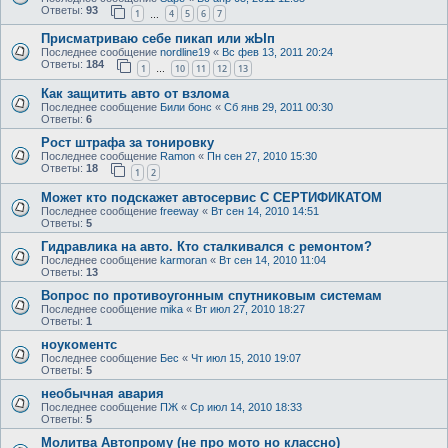
Ответы:
93
1
4
5
6
7
…
Присматриваю себе пикап или жЫп
Последнее сообщение
nordline19
«
Вс фев 13, 2011 20:24
Ответы:
184
1
10
11
12
13
…
Как защитить авто от взлома
Последнее сообщение
Били бонс
«
Сб янв 29, 2011 00:30
Ответы:
6
Рост штрафа за тонировку
Последнее сообщение
Ramon
«
Пн сен 27, 2010 15:30
Ответы:
18
1
2
Может кто подскажет автосервис С СЕРТИФИКАТОМ
Последнее сообщение
freeway
«
Вт сен 14, 2010 14:51
Ответы:
5
Гидравлика на авто. Кто сталкивался с ремонтом?
Последнее сообщение
karmoran
«
Вт сен 14, 2010 11:04
Ответы:
13
Вопрос по противоугонным спутниковым системам
Последнее сообщение
mika
«
Вт июл 27, 2010 18:27
Ответы:
1
ноукоментс
Последнее сообщение
Бес
«
Чт июл 15, 2010 19:07
Ответы:
5
необычная авария
Последнее сообщение
ПЖ
«
Ср июл 14, 2010 18:33
Ответы:
5
Молитва Автопрому (не про мото но классно)