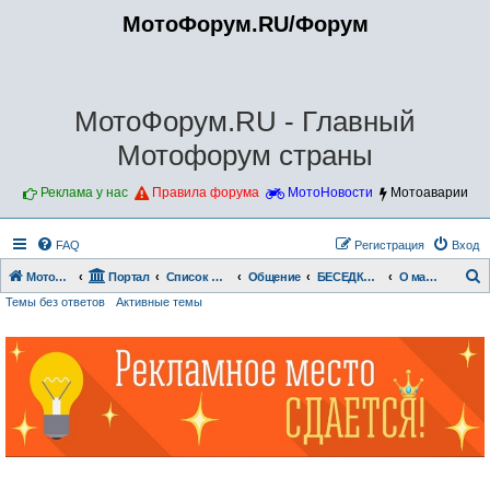
МотоФорум.RU/Форум
МотоФорум.RU - Главный
Мотофорум страны
Реклама у нас
Правила форума
МотоНовости
Мотоаварии
FAQ
Регистрация
Вход
Мотофорум.RU
Портал
Список форумов
Общение
БЕСЕДКА- БОЛТАЛКА
О машинах
Темы без ответов
Активные темы
о
и
с
к