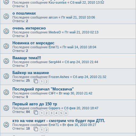
Последнее сообщение
Ksu-sunrise
«
Сб май 22, 2010 13:52
Ответы:
1
о пошлинах
Последнее сообщение
aircon
«
Пт май 21, 2010 10:06
Ответы:
2
очень интересно
Последнее сообщение
MedveD
«
Пт май 21, 2010 02:13
Ответы:
3
Новинка от мерседес
Последнее сообщение
Emir71
«
Пт май 14, 2010 18:04
Ответы:
2
Ваааще тема!!!
Последнее сообщение
Serg444
«
Сб апр 24, 2010 21:44
Ответы:
7
Байкер на машине
Последнее сообщение
Frozen Ashes
«
Сб апр 24, 2010 21:32
Ответы:
25
1
2
Последний причал "Москвича"
Последнее сообщение
CliFf
«
Вт мар 30, 2010 21:42
Ответы:
9
Первый авто до 150 тр
Последнее сообщение
Gippers
«
Сб фев 20, 2010 18:47
Ответы:
84
1
2
3
4
5
6
кто на чем ездит - смотрим что будет при ДТП.
Последнее сообщение
Emir71
«
Вт фев 16, 2010 09:27
Ответы:
18
1
2