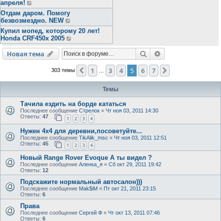
апреля!
Отдам даром. Помогу
безвозмездно. NEW
Купил мопед, которому 20 лет!
Honda CRF450x 2005
Поиск
Расширенный пои
Новая тема
1
3
4
5
6
7
Пред.
След.
303 темы
…
Темы
Тачила ездить на борде кататься
Последнее сообщение
Стрелок
«
Чт ноя 03, 2011 14:30
Ответы:
47
1
2
3
4
Нужен 4х4 для деревни,посоветуйте...
Последнее сообщение
TikAlik_msc
«
Чт ноя 03, 2011 12:51
Ответы:
45
1
2
3
4
Новый Range Rover Evoque А ты видел ?
Последнее сообщение
Аленка_я
«
Сб окт 29, 2011 19:42
Ответы:
12
Подскажите нормальный автосалон)))
Последнее сообщение
Mak$iM
«
Пт окт 21, 2011 23:15
Ответы:
6
Права
Последнее сообщение
Сергей Ф
«
Чт окт 13, 2011 07:46
Ответы:
6