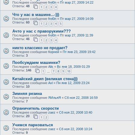
Последнее сообщение
frel0n
«
Пт мар 27, 2009 14:22
Ответы:
48
1
2
3
4
Что у нас в машине...-)))
Последнее сообщение
frel0n
«
Пт мар 27, 2009 14:09
Ответы:
60
1
2
3
4
5
Ачто у нас с праворукими???
Последнее сообщение
frel0n
«
Пт мар 27, 2009 11:39
Ответы:
46
1
2
3
4
никто классико не продает?
Последнее сообщение
Корней
«
Пт янв 23, 2009 19:42
Ответы:
3
Пообсуждаем машинки?
Последнее сообщение
Alis
«
Вс янв 18, 2009 01:29
Ответы:
146
1
7
8
9
10
…
Китайский джип (великая стена)))
Последнее сообщение
Axl
«
Пн янв 12, 2009 23:24
Ответы:
10
Зимняя резина
Последнее сообщение
ЯИльяЯ
«
Сб ноя 22, 2008 16:59
Ответы:
7
Ограничитель скорости
Последнее сообщение
zaez
«
Сб ноя 22, 2008 10:40
Ответы:
20
1
2
Учимся парковаться
Последнее сообщение
zaez
«
Сб ноя 22, 2008 10:24
Ответы:
9