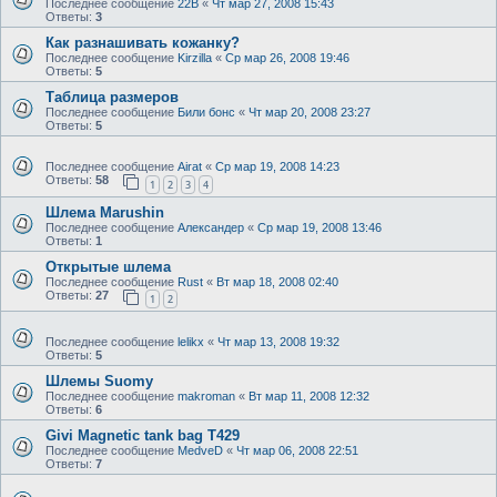
Последнее сообщение
22B
«
Чт мар 27, 2008 15:43
Ответы:
3
Как разнашивать кожанку?
Последнее сообщение
Kirzilla
«
Ср мар 26, 2008 19:46
Ответы:
5
Таблица размеров
Последнее сообщение
Били бонс
«
Чт мар 20, 2008 23:27
Ответы:
5
Последнее сообщение
Airat
«
Ср мар 19, 2008 14:23
Ответы:
58
1
2
3
4
Шлема Marushin
Последнее сообщение
Александер
«
Ср мар 19, 2008 13:46
Ответы:
1
Открытые шлема
Последнее сообщение
Rust
«
Вт мар 18, 2008 02:40
Ответы:
27
1
2
Последнее сообщение
lelikx
«
Чт мар 13, 2008 19:32
Ответы:
5
Шлемы Suomy
Последнее сообщение
makroman
«
Вт мар 11, 2008 12:32
Ответы:
6
Givi Magnetic tank bag T429
Последнее сообщение
MedveD
«
Чт мар 06, 2008 22:51
Ответы:
7