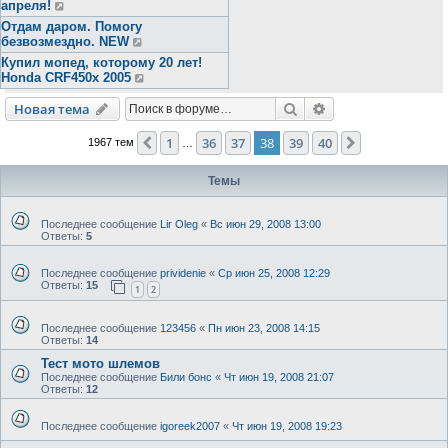
апреля!
Отдам даром. Помогу
безвозмездно. NEW
Купил мопед, которому 20 лет!
Honda CRF450x 2005
Поиск
Расширенный пои
Новая тема
1
36
37
38
39
40
Пред.
След.
1967 тем
…
Темы
Последнее сообщение
Lir Oleg
«
Вс июн 29, 2008 13:00
Ответы:
5
Последнее сообщение
prividenie
«
Ср июн 25, 2008 12:29
Ответы:
15
1
2
Последнее сообщение
123456
«
Пн июн 23, 2008 14:15
Ответы:
14
Тест мото шлемов
Последнее сообщение
Били бонс
«
Чт июн 19, 2008 21:07
Ответы:
12
Последнее сообщение
igoreek2007
«
Чт июн 19, 2008 19:23