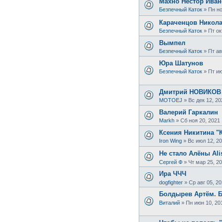
Махно Нестор Ива
Безпечный Каток
»
Пн но
Караченцов Никол
Безпечный Каток
»
Пт ок
Вымпел
Безпечный Каток
»
Пт ав
Юра Шатунов
Безпечный Каток
»
Пт ию
Дмитрий НОВИКОВ
MOTOEJ
»
Вс дек 12, 20
Валерий Гаркалин
Markh
»
Сб ноя 20, 2021 
Ксения Никитина "К
Iron Wing
»
Вс июл 12, 20
Не стало Алёны Ali
Сергей Ф
»
Чт мар 25, 2
Ира ЧЧЧ
dogfighter
»
Ср авг 05, 20
Болдырев Артём. Б
Виталий
»
Пн июн 10, 20