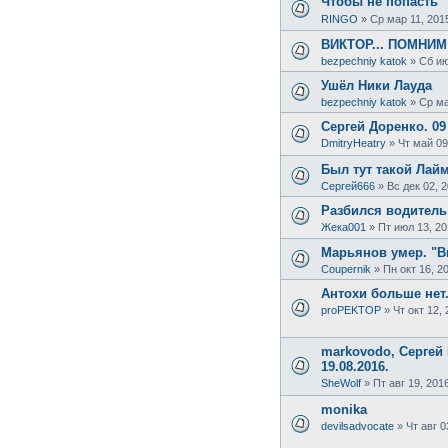
Чтобы не попасть 
RINGO
»
Ср мар 11, 201
ВИКТОР... ПОМНИМ
bezpechniy katok
»
Сб ию
Ушёл Ники Лауда
bezpechniy katok
»
Ср ма
Сергей Доренко. 09 
DmitryHeatry
»
Чт май 09
Был тут такой Лайм
Сергей666
»
Вс дек 02, 
Разбился водитель
Жека001
»
Пт июл 13, 20
Марьянов умер. "В
Coupernik
»
Пн окт 16, 2
Антохи больше нет.
proPEKTOP
»
Чт окт 12, 
markovodo, Сергей
19.08.2016.
SheWolf
»
Пт авг 19, 201
monika
devilsadvocate
»
Чт авг 0