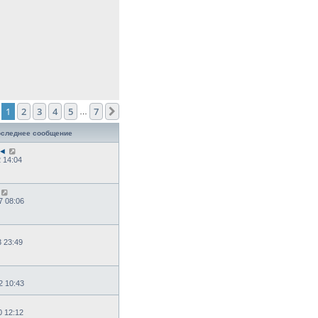
1
2
3
4
5
7
След.
…
следнее сообщение
7◄
2 14:04
7 08:06
3 23:49
2 10:43
0 12:12