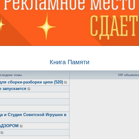
Книга Памяти
следние темы
VIP объявле
для сборки-разборки цепи (520)
е запускается
а и Студия Советской Игрушки в
НАДЗОРОМ