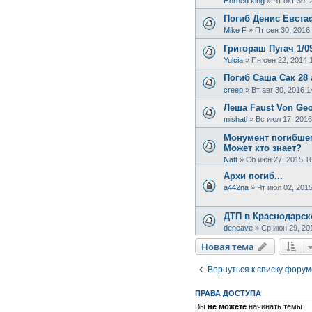
Horned king
»
Чт окт 30, 
Погиб Денис Евста
Mike F
»
Пт сен 30, 2016
Григораш Пугач 1/09
Yulcia
»
Пн сен 22, 2014 
Погиб Саша Сак 28 а
creep
»
Вт авг 30, 2016 1
Леша Faust Von Geo
mishatl
»
Вс июл 17, 2016
Монумент погибшем
Может кто знает?
Natt
»
Сб июн 27, 2015 1
Архи погиб...
a442na
»
Чт июл 02, 2015
ДТП в Краснодарск
deneave
»
Ср июн 29, 20
Новая тема
Вернуться к списку форум
ПРАВА ДОСТУПА
Вы
не можете
начинать темы