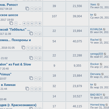
ов. Репост
Хаос
39
21,556
Пн июл 31, 201
2017 04:18
1
2
3
ское шоссе
lor
107
39,004
Ср июл 26, 201
 2017 19:50
1
4
5
6
7
8
…
ексей "Геббельс" ...
KUVALDA
22
15,894
Вт июл 04, 201
017 11:39
1
2
Ромка... Похороны и
Rachel
54
40,075
Чт июн 15, 201
, 2016 01:05
1
2
3
4
serega333
22
22,288
Вс май 07, 201
5 21:02
1
2
lon" из Fast & Slow
Rocker
9
9,355
Пн апр 17, 201
7 20:40
Primus"
Dervana
18
15,884
Вт мар 21, 201
10:07
1
2
 в Химках
lor
32
23,879
Вс мар 19, 201
 21:44
1
2
3
BAD BOY
14
10,527
Чт фев 02, 201
18:48
дев (г. Краснознамеск)
Horned king
17
46,115
Пн окт 31, 201