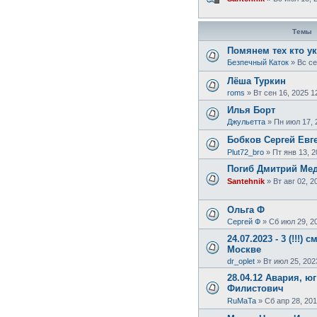
Темы
Помянем тех кто ук
Безпечный Каток
»
Вс се
Лёша Туркин
roms
»
Вт сен 16, 2025 1
Илья Борт
Джульетта
»
Пн июл 17, 
Бобков Сергей Евг
Plut72_bro
»
Пт янв 13, 2
Погиб Дмитрий Ме
Santehnik
»
Вт авг 02, 2
Ольга Ф
Сергей Ф
»
Сб июл 29, 2
24.07.2023 - 3 (!!!
Москве
dr_oplet
»
Вт июл 25, 202
28.04.12 Авария, ю
Филистович
RuMaTa
»
Сб апр 28, 201