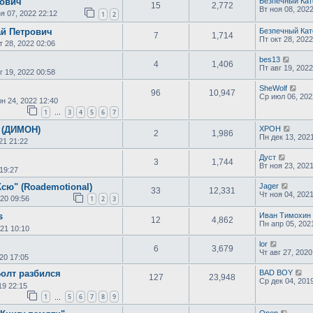
нович
Безпечный Кат
15
2,772
Вт ноя 08, 202
я 07, 2022 22:12
1
2
ай Петрович
Безпечный Кат
7
1,714
Пт окт 28, 2022
т 28, 2022 02:06
bes13
4
1,406
Пт авг 19, 2022
г 19, 2022 00:58
SheWolf
96
10,947
Ср июл 06, 202
н 24, 2022 12:40
1
3
4
5
6
7
…
 (ДИМОН)
XPOH
2
1,986
Пн дек 13, 202
21 21:22
Дуст
3
1,744
Вт ноя 23, 202
19:27
сю" (Roademotional)
Jager
33
12,331
Чт ноя 04, 202
20 09:56
1
2
3
s
Иван Тимохин
12
4,862
Пн апр 05, 202
021 10:10
lor
6
3,679
Чт авг 27, 2020
20 17:05
олт разбился
BAD BOY
127
23,948
Ср дек 04, 201
19 22:15
1
5
6
7
8
9
…