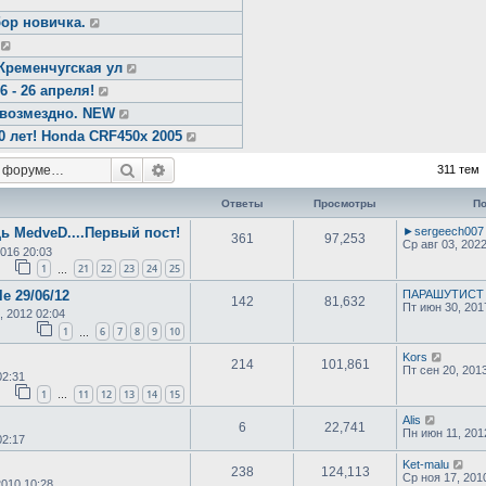
ор новичка.
Кременчугская ул
- 26 апреля!
звозмездно. NEW
0 лет! Honda CRF450x 2005
Поиск
Расширенный поиск
311 тем
Ответы
Просмотры
По
 MedveD....Первый пост!
►sergeech00
361
97,253
Ср авг 03, 202
2016 20:03
1
21
22
23
24
25
…
e 29/06/12
ПАРАШУТИСТ
142
81,632
Пт июн 30, 201
, 2012 02:04
1
6
7
8
9
10
…
Kors
214
101,861
Пт сен 20, 201
02:31
1
11
12
13
14
15
…
Alis
6
22,741
Пн июн 11, 201
02:17
Ket-malu
238
124,113
Ср ноя 17, 201
2010 10:28