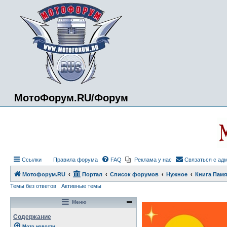
МотоФорум.RU/Форум
Ссылки
Правила форума
FAQ
Реклама у нас
Связаться с ад
Мотофорум.RU
Портал
Список форумов
Нужное
Книга Памя
Темы без ответов
Активные темы
Меню
Содержание
Мото новости