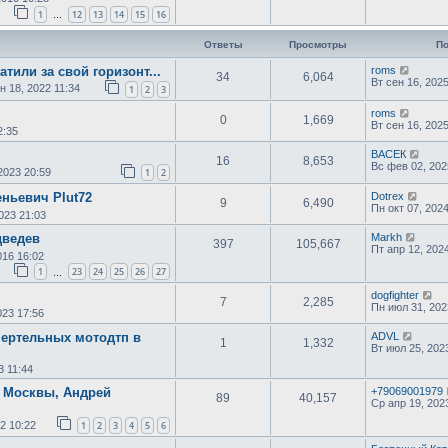
1
12
13
14
15
16
…
Ответы
Просмотры
По
атили за свой горизонт...
roms
34
6,064
Вт сен 16, 202
н 18, 2022 11:34
1
2
3
roms
0
1,669
Вт сен 16, 202
2:35
ВАСЕК
16
8,653
Вс фев 02, 202
2023 20:59
1
2
еньевич Plut72
Dotrex
9
6,490
Пн окт 07, 202
023 21:03
дведев
Markh
397
105,667
Пт апр 12, 202
016 16:02
1
23
24
25
26
27
…
dogfighter
7
2,285
Пн июл 31, 202
023 17:56
) смертельных мотодтп в
ADVL
1
1,332
Вт июл 25, 202
3 11:44
г Москвы, Андрей
+79069001979
89
40,157
Ср апр 19, 202
2 10:22
1
2
3
4
5
6