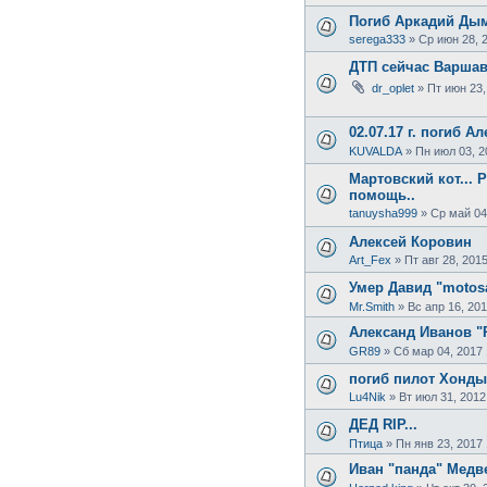
Погиб Аркадий Дым
serega333
»
Ср июн 28, 
ДТП сейчас Варшав
dr_oplet
»
Пт июн 23,
02.07.17 г. погиб Ал
KUVALDA
»
Пн июл 03, 2
Мартовский кот... 
помощь..
tanuysha999
»
Ср май 04
Алексей Коровин
Art_Fex
»
Пт авг 28, 201
Умер Давид "motosa
Mr.Smith
»
Вс апр 16, 201
Александ Иванов "
GR89
»
Сб мар 04, 2017 
погиб пилот Хонды
Lu4Nik
»
Вт июл 31, 2012
ДЕД RIP...
Птица
»
Пн янв 23, 2017 
Иван "панда" Медве