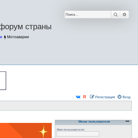
Поиск
Расш
форум страны
и
Мотоаварии
Регистрация
Вход
Меню пользователя
Имя пользователя: