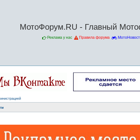
МотоФорум.RU - Главный Мото
Реклама у нас
Правила форума
МотоНовост
министрацией
ти