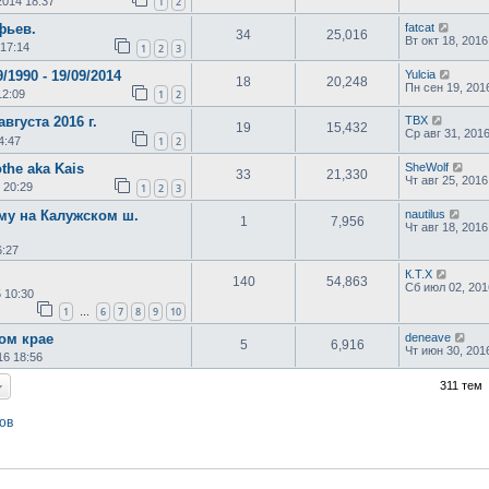
2014 18:37
1
2
фьев.
fatcat
34
25,016
Вт окт 18, 2016
 17:14
1
2
3
/1990 - 19/09/2014
Yulcia
18
20,248
Пн сен 19, 201
12:09
1
2
вгуста 2016 г.
TBX
19
15,432
Ср авг 31, 201
4:47
1
2
the aka Kais
SheWolf
33
21,330
Чт авг 25, 2016
 20:29
1
2
3
у на Калужском ш.
nautilus
1
7,956
Чт авг 18, 2016
6:27
К.Т.Х
140
54,863
Сб июл 02, 201
 10:30
1
6
7
8
9
10
…
ом крае
deneave
5
6,916
Чт июн 30, 201
16 18:56
311 тем
ов