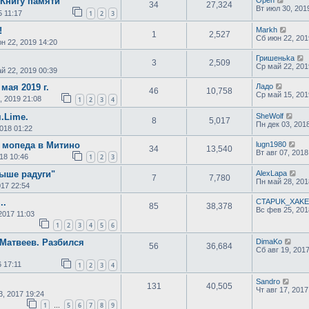
"Книгу памяти"
Open
34
27,324
Вт июл 30, 201
5 11:17
1
2
3
!
Markh
1
2,527
Сб июн 22, 201
н 22, 2019 14:20
Гришеньka
3
2,509
Ср май 22, 201
й 22, 2019 00:39
мая 2019 г.
Ладо
46
10,758
Ср май 15, 201
, 2019 21:08
1
2
3
4
.Lime.
SheWolf
8
5,017
Пн дек 03, 201
2018 01:22
 мопеда в Митино
lugn1980
34
13,540
Вт авг 07, 2018
18 10:46
1
2
3
ыше радуги"
AlexLapa
7
7,780
Пн май 28, 201
017 22:54
..
CTAPUK_XAKE
85
38,378
Вс фев 25, 201
2017 11:03
1
2
3
4
5
6
 Матвеев. Разбился
DimaKo
56
36,684
Сб авг 19, 201
6 17:11
1
2
3
4
Sandro
131
40,505
Чт авг 17, 2017
3, 2017 19:24
1
5
6
7
8
9
…