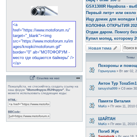
GSX1300R Hayabusa - выб
Первый литр+ или около
Ищу домик для мопедки 
КОЛОННА ОТКРЫТИЯ 2026 
Отдам даром. Помогу бе
Купил мопед, которому 2
Новая тема
Темы
Похороны и помощь
Горынушка
»
Вт авг 02, 
Ссылка на нас
Антон Тур ToxaSm1l
Пожалуйста, не стесняйтесь создать ссылку на
tanuysha999
»
Сб июн 30
наш форум
"МотоФорум.RU/Форум"
. Вы
можете использовать следующие коды:
HTML:
Памяти Виталия
MaKo
»
Пт июн 11, 2010 
BBCode:
ШАЙТАН
MaKo
»
Пт июн 11, 2010 
Погиб Жук
Santehnik
»
Вс июл 18, 