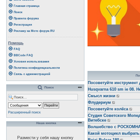
Главная страница
Поиск
Правила форума
Регистрация
Рекламу на Мото форум.RU
Помощь
FAQ
BBCode FAQ
Условия использования
Политика конфиденциальности
Связь с администрацией
По
Посоветуйте инструмент 
Поиск
Husqvarna 610 sm ie 08. Н
Смысл жизни
Флудериум
Посоветуйте колёса
Расширенный поиск
Студия Советского Мопед
Витебске
Наша кнопка
Волшебство с РОСКОМ
Какой мотоцикл выбрать
Размести у себя нашу кнопку
Bajaj Pulsar 180