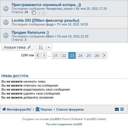
Пристраивается огромный котяра...))
Последнее сообщение
Чеширская_кошка
«
Вс ноя 20, 2011 17:20
Ответы:
29
1
2
Loctite 243 (250мл фиксатор резьбы)
Последнее сообщение
djuggi
«
Пт ноя 18, 2011 16:03
Продаю Капатыча :)
Последнее сообщение
Albert
«
Пн ноя 14, 2011 21:29
Ответы:
3
Новая тема
1
21
22
23
24
25
26
Пред.
След.
1299 тем
…
ПРАВА ДОСТУПА
Вы
не можете
начинать темы
Вы
не можете
отвечать на сообщения
Вы
не можете
редактировать свои сообщения
Вы
не можете
удалять свои сообщения
Вы
не можете
добавлять вложения
Мотофорум.RU
Портал
Список форумов
Создано на основе
phpBB
® Forum Software © phpBB Limited
Русская поддержка phpBB