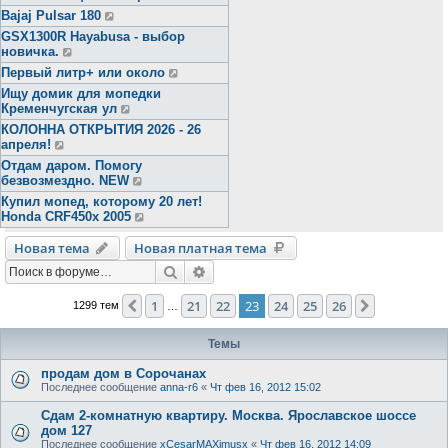
Bajaj Pulsar 180
GSX1300R Hayabusa - выбор
новичка.
Первый литр+ или около
Ищу домик для мопедки
Кременчугская ул
КОЛОННА ОТКРЫТИЯ 2026 - 26
апреля!
Отдам даром. Помогу
безвозмездно. NEW
Купил мопед, которому 20 лет!
Honda CRF450x 2005
Новая тема
Новая платная тема
Поиск
Расширенный поиск
1
21
22
23
24
25
26
Пред.
След.
1299 тем
…
Темы
продам дом в Сорочанах
Последнее сообщение
anna-r6
«
Чт фев 16, 2012 15:02
Сдам 2-комнатную квартиру. Москва. Ярославское шоссе
дом 127
Последнее сообщение
xCesarMAXimusx
«
Чт фев 16, 2012 14:09