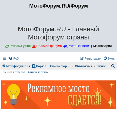
МотоФорум.RU/Форум
МотоФорум.RU - Главный
Мотофорум страны
Реклама у нас
Правила форума
МотоНовости
Мотоаварии
FAQ
Регистрация
Вход
Мотофорум.RU
Портал
Список форумов
Объявления.
Разное
Темы без ответов
Активные темы
о
и
с
к