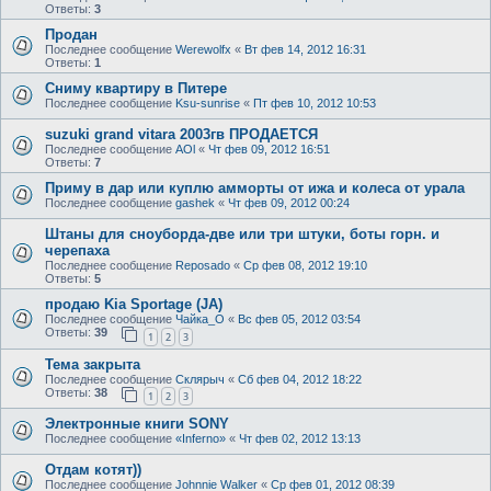
Ответы:
3
Продан
Последнее сообщение
Werewolfx
«
Вт фев 14, 2012 16:31
Ответы:
1
Сниму квартиру в Питере
Последнее сообщение
Ksu-sunrise
«
Пт фев 10, 2012 10:53
suzuki grand vitara 2003гв ПРОДАЕТСЯ
Последнее сообщение
AOl
«
Чт фев 09, 2012 16:51
Ответы:
7
Приму в дар или куплю амморты от ижа и колеса от урала
Последнее сообщение
gashek
«
Чт фев 09, 2012 00:24
Штаны для сноуборда-две или три штуки, боты горн. и
черепаха
Последнее сообщение
Reposado
«
Ср фев 08, 2012 19:10
Ответы:
5
продаю Kia Sportage (JA)
Последнее сообщение
Чайка_О
«
Вс фев 05, 2012 03:54
Ответы:
39
1
2
3
Тема закрыта
Последнее сообщение
Склярыч
«
Сб фев 04, 2012 18:22
Ответы:
38
1
2
3
Электронные книги SONY
Последнее сообщение
«Inferno»
«
Чт фев 02, 2012 13:13
Отдам котят))
Последнее сообщение
Johnnie Walker
«
Ср фев 01, 2012 08:39