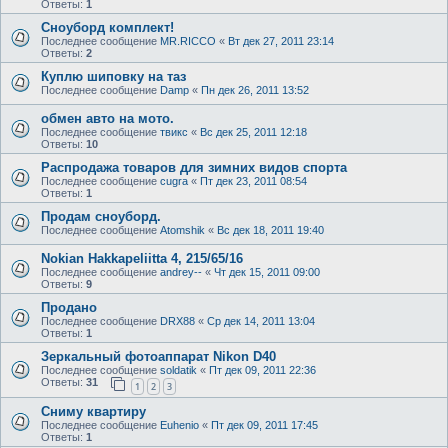
Ответы:
1
Сноуборд комплект!
Последнее сообщение
MR.RICCO
«
Вт дек 27, 2011 23:14
Ответы:
2
Куплю шиповку на таз
Последнее сообщение
Damp
«
Пн дек 26, 2011 13:52
обмен авто на мото.
Последнее сообщение
твикс
«
Вс дек 25, 2011 12:18
Ответы:
10
Распродажа товаров для зимних видов спорта
Последнее сообщение
cugra
«
Пт дек 23, 2011 08:54
Ответы:
1
Продам сноуборд.
Последнее сообщение
Atomshik
«
Вс дек 18, 2011 19:40
Nokian Hakkapeliitta 4, 215/65/16
Последнее сообщение
andrey--
«
Чт дек 15, 2011 09:00
Ответы:
9
Продано
Последнее сообщение
DRX88
«
Ср дек 14, 2011 13:04
Ответы:
1
Зеркальный фотоаппарат Nikon D40
Последнее сообщение
soldatik
«
Пт дек 09, 2011 22:36
Ответы:
31
1
2
3
Сниму квартиру
Последнее сообщение
Euhenio
«
Пт дек 09, 2011 17:45
Ответы:
1