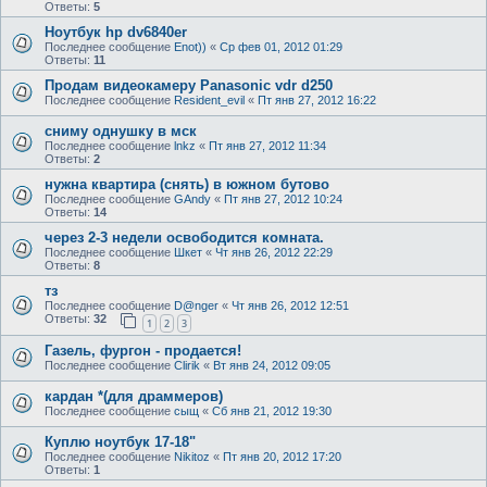
Ответы:
5
Ноутбук hp dv6840er
Последнее сообщение
Enot))
«
Ср фев 01, 2012 01:29
Ответы:
11
Продам видеокамеру Panasonic vdr d250
Последнее сообщение
Resident_evil
«
Пт янв 27, 2012 16:22
сниму однушку в мск
Последнее сообщение
lnkz
«
Пт янв 27, 2012 11:34
Ответы:
2
нужна квартира (снять) в южном бутово
Последнее сообщение
GAndy
«
Пт янв 27, 2012 10:24
Ответы:
14
через 2-3 недели освободится комната.
Последнее сообщение
Шкет
«
Чт янв 26, 2012 22:29
Ответы:
8
тз
Последнее сообщение
D@nger
«
Чт янв 26, 2012 12:51
Ответы:
32
1
2
3
Газель, фургон - продается!
Последнее сообщение
Clirik
«
Вт янв 24, 2012 09:05
кардан *(для драммеров)
Последнее сообщение
сыщ
«
Сб янв 21, 2012 19:30
Куплю ноутбук 17-18"
Последнее сообщение
Nikitoz
«
Пт янв 20, 2012 17:20
Ответы:
1