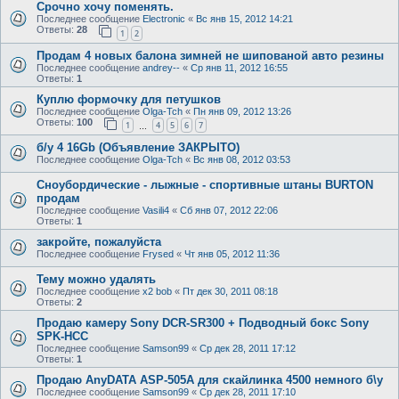
Срочно хочу поменять.
Последнее сообщение
Electronic
«
Вс янв 15, 2012 14:21
Ответы:
28
1
2
Продам 4 новых балона зимней не шипованой авто резины
Последнее сообщение
andrey--
«
Ср янв 11, 2012 16:55
Ответы:
1
Куплю формочку для петушков
Последнее сообщение
Olga-Tch
«
Пн янв 09, 2012 13:26
Ответы:
100
1
4
5
6
7
…
б/у 4 16Gb (Объявление ЗАКРЫТО)
Последнее сообщение
Olga-Tch
«
Вс янв 08, 2012 03:53
Сноубордические - лыжные - спортивные штаны BURTON
продам
Последнее сообщение
Vasili4
«
Сб янв 07, 2012 22:06
Ответы:
1
закройте, пожалуйста
Последнее сообщение
Frysed
«
Чт янв 05, 2012 11:36
Тему можно удалять
Последнее сообщение
x2 bob
«
Пт дек 30, 2011 08:18
Ответы:
2
Продаю камеру Sony DCR-SR300 + Подводный бокс Sony
SPK-HCC
Последнее сообщение
Samson99
«
Ср дек 28, 2011 17:12
Ответы:
1
Продаю AnyDATA ASP-505A для скайлинка 4500 немного б\у
Последнее сообщение
Samson99
«
Ср дек 28, 2011 17:10