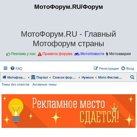
МотоФорум.RU/Форум
МотоФорум.RU - Главный
Мотофорум страны
Реклама у нас
Правила форума
МотоНовости
Мотоаварии
FAQ
Регистрация
Вход
Мотофорум.RU
Портал
Список форумов
Нужное
Мото Фестивали
Темы без ответов
Активные темы
о
и
с
к