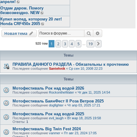
апреля!
Отдам даром. Помогу
безвозмездно. NEW
Купил мопед, которому 20 лет!
Honda CRF450x 2005
Поиск
Расширенный пои
Новая тема
1
2
3
4
5
19
След.
920 тем
…
Темы
ПРАВИЛА ДАННОГО РАЗДЕЛА - Обязательны к прочтению
Последнее сообщение
Santehnik
«
Ср сен 10, 2008 22:23
Темы
Мотофестиваль Рок над водой 2026
Последнее сообщение
RockontheWater
«
Чт дек 11, 2025 14:54
Мотофестиваль БаянФест II Роза Ветров 2025
Последнее сообщение
dogfighter
«
Чт апр 03, 2025 17:21
Мотофестиваль Рок над водой 2025
Последнее сообщение
evil_laugh
«
Вт мар 18, 2025 19:58
Ответы:
1
Мотофестиваль Big Twin Fest 2024
Последнее сообщение
vanmer
«
Пт авг 23, 2024 17:05
Ответы:
1