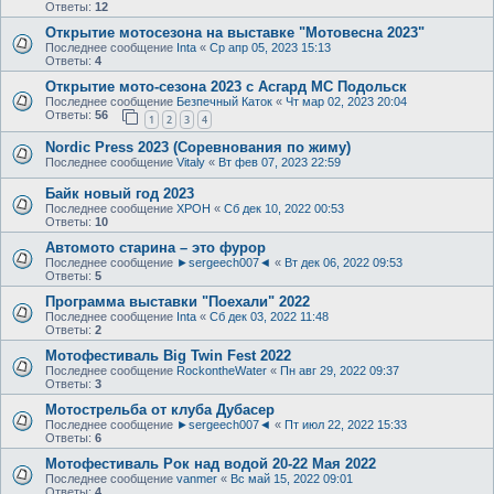
Ответы:
12
Открытие мотосезона на выставке "Мотовесна 2023"
Последнее сообщение
Inta
«
Ср апр 05, 2023 15:13
Ответы:
4
Открытие мото-сезона 2023 с Асгард МС Подольск
Последнее сообщение
Безпечный Каток
«
Чт мар 02, 2023 20:04
Ответы:
56
1
2
3
4
Nordic Press 2023 (Соревнования по жиму)
Последнее сообщение
Vitaly
«
Вт фев 07, 2023 22:59
Байк новый год 2023
Последнее сообщение
XPOH
«
Сб дек 10, 2022 00:53
Ответы:
10
Автомото старина – это фурор
Последнее сообщение
►sergeech007◄
«
Вт дек 06, 2022 09:53
Ответы:
5
Программа выставки "Поехали" 2022
Последнее сообщение
Inta
«
Сб дек 03, 2022 11:48
Ответы:
2
Мотофестиваль Big Twin Fest 2022
Последнее сообщение
RockontheWater
«
Пн авг 29, 2022 09:37
Ответы:
3
Мотострельба от клуба Дубасер
Последнее сообщение
►sergeech007◄
«
Пт июл 22, 2022 15:33
Ответы:
6
Мотофестиваль Рок над водой 20-22 Мая 2022
Последнее сообщение
vanmer
«
Вс май 15, 2022 09:01
Ответы:
4