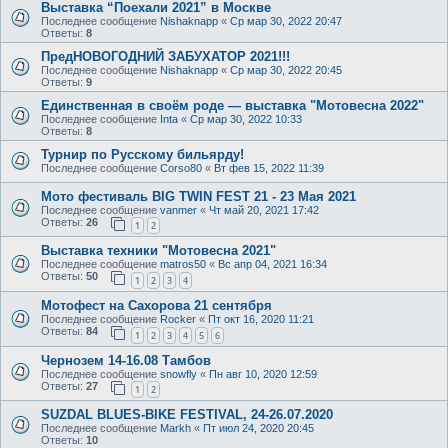
Выставка “Поехали 2021” в Москве
Последнее сообщение
Nishaknapp
«
Ср мар 30, 2022 20:47
Ответы:
8
ПредНОВОГОДНИЙ ЗАБУХАТОР 2021!!!
Последнее сообщение
Nishaknapp
«
Ср мар 30, 2022 20:45
Ответы:
9
Единственная в своём роде — выставка "Мотовесна 2022"
Последнее сообщение
Inta
«
Ср мар 30, 2022 10:33
Ответы:
8
Турнир по Русскому бильярду!
Последнее сообщение
Corso80
«
Вт фев 15, 2022 11:39
Мото фестиваль BIG TWIN FEST 21 - 23 Мая 2021
Последнее сообщение
vanmer
«
Чт май 20, 2021 17:42
Ответы:
26
1
2
Выставка техники "Мотовесна 2021"
Последнее сообщение
matros50
«
Вс апр 04, 2021 16:34
Ответы:
50
1
2
3
4
Мотофест на Сахорова 21 сентября
Последнее сообщение
Rocker
«
Пт окт 16, 2020 11:21
Ответы:
84
1
2
3
4
5
6
Чернозем 14-16.08 Тамбов
Последнее сообщение
snowfly
«
Пн авг 10, 2020 12:59
Ответы:
27
1
2
SUZDAL BLUES-BIKE FESTIVAL, 24-26.07.2020
Последнее сообщение
Markh
«
Пт июл 24, 2020 20:45
Ответы:
10