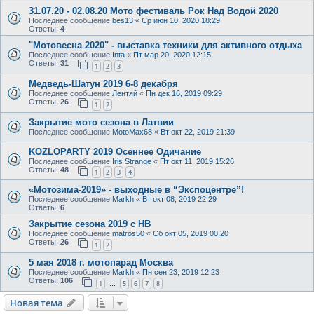
31.07.20 - 02.08.20 Мото фестиваль Рок Над Водой 2020
Последнее сообщение
bes13
«
Ср июн 10, 2020 18:29
Ответы:
4
"Мотовесна 2020" - выставка техники для активного отдыха
Последнее сообщение
Inta
«
Пт мар 20, 2020 12:15
Ответы:
31
1
2
3
Медведь-Шатун 2019 6-8 декабря
Последнее сообщение
Лентяй
«
Пн дек 16, 2019 09:29
Ответы:
26
1
2
Закрытие мото сезона в Латвии
Последнее сообщение
MotoMax68
«
Вт окт 22, 2019 21:39
KOZLOPARTY 2019 Осеннее Одичание
Последнее сообщение
Iris Strange
«
Пт окт 11, 2019 15:26
Ответы:
48
1
2
3
4
«Мотозима-2019» - выходные в “Экспоцентре”!
Последнее сообщение
Markh
«
Вт окт 08, 2019 22:29
Ответы:
6
Закрытие сезона 2019 с НВ
Последнее сообщение
matros50
«
Сб окт 05, 2019 00:20
Ответы:
26
1
2
5 мая 2018 г. мотопарад Москва
Последнее сообщение
Markh
«
Пн сен 23, 2019 12:23
Ответы:
106
1
5
6
7
8
…
Новая тема