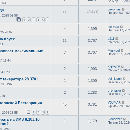
Вс мар 16, 202
0:03
да
Levontay
77
14,172
Пн мар 03, 202
, 2025 09:58
1
2
3
4
5
6
bio-max
4
1,395
Пн фев 17, 202
25 20:02
на впуск
a911
11
3,767
Сб фев 01, 202
:11
азвивает максимальные
Muskool
7
3,707
Пт сен 27, 202
4 11:44
KNYAZE
2
1,903
Сб авг 10, 202
24 11:03
т генератора 28.3701
evil_laugh
1
1,305
Чт июн 27, 202
024 21:07
стечькин
2
1,283
Чт июн 13, 202
3:49
 коляской Реставрация
VDJMAR
45
3,781
Ср май 29, 202
1
2
3
4
, 2024 23:55
рать на ИМЗ 8.103.10
Geodozer
1
1,179
Пн апр 29, 202
стоя?
4 23:55