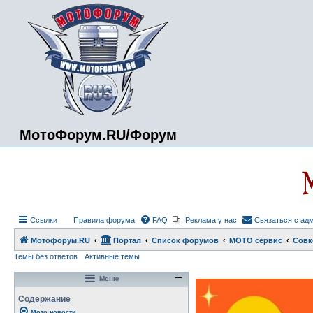
МотоФорум.RU/Форум
Ссылки
Правила форума
FAQ
Реклама у нас
Связаться с ад
Мотофорум.RU
Портал
Список форумов
МОТО сервис
Совк
Темы без ответов
Активные темы
Меню
Содержание
Мото новости