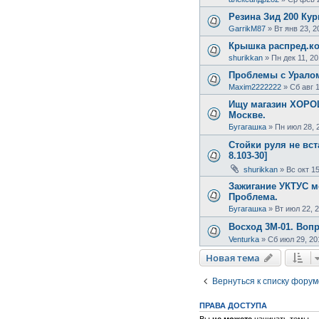
Резина Зид 200 Кур
GarrikM87
»
Вт янв 23, 2
Крышка распред.ко
shurikkan
»
Пн дек 11, 20
Проблемы с Урало
Maxim2222222
»
Сб авг 
Ищу магазин ХОРОШ
Москве.
Бугагашка
»
Пн июл 28, 
Стойки руля не вст
8.103-30]
shurikkan
»
Вс окт 15
Зажигание УКТУС м
Проблема.
Бугагашка
»
Вт июл 22, 
Восход 3М-01. Воп
Venturka
»
Сб июл 29, 20
Новая тема
Вернуться к списку форум
ПРАВА ДОСТУПА