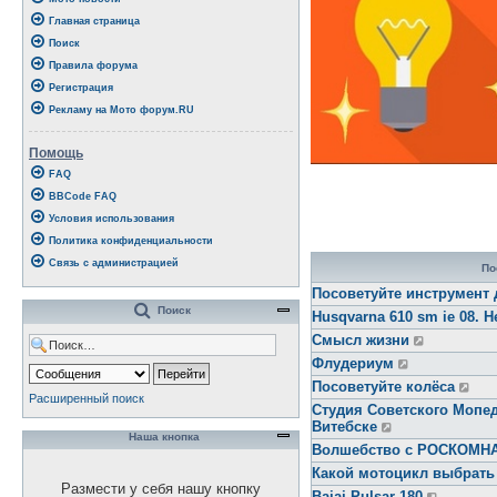
Главная страница
Поиск
Правила форума
Регистрация
Рекламу на Мото форум.RU
Помощь
FAQ
BBCode FAQ
Условия использования
Политика конфиденциальности
Связь с администрацией
По
Посоветуйте инструмент 
Поиск
Husqvarna 610 sm ie 08. Н
Смысл жизни
Флудериум
Посоветуйте колёса
Расширенный поиск
Студия Советского Мопед
Витебске
Наша кнопка
Волшебство с РОСКОМ
Какой мотоцикл выбрать
Размести у себя нашу кнопку
Bajaj Pulsar 180