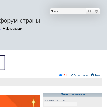
Поиск
Расш
форум страны
и
Мотоаварии
Регистрация
Вход
Меню пользователя
Имя пользователя: