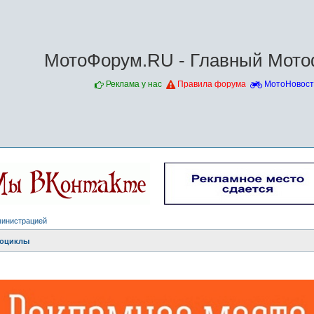
МотоФорум.RU - Главный Мото
Реклама у нас
Правила форума
МотоНовост
министрацией
оциклы