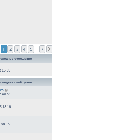
1
2
3
4
5
7
След.
…
следнее сообщение
2 15:05
следнее сообщение
аев
5 08:54
5 13:19
5 09:13