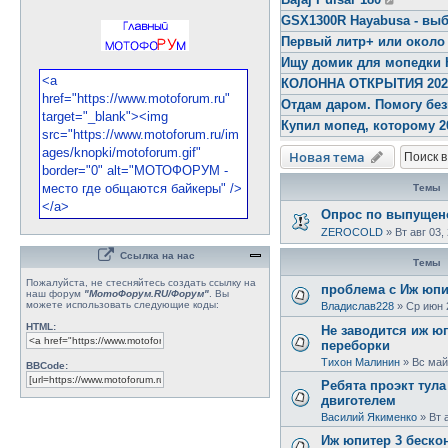
GSX1300R Hayabusa - выб
Первый литр+ или около
Ищу домик для мопедки 
КОЛОННА ОТКРЫТИЯ 2026 
Отдам даром. Помогу бе
Купил мопед, которому 2
Новая тема
Темы
Опрос по выпущено
ZEROCOLD
»
Вт авг 03,
Ссылка на нас
Темы
Пожалуйста, не стесняйтесь создать ссылку на
проблема с Иж юпи
наш форум
"МотоФорум.RU/Форум"
. Вы
можете использовать следующие коды:
Владислав228
»
Ср июн 
HTML:
Не заводится иж ю
переборки
Тихон Малинин
»
Вс май
BBCode:
Ребята проэкт тул
двиготелем
Василий Якименко
»
Вт 
Иж юпитер 3 беско