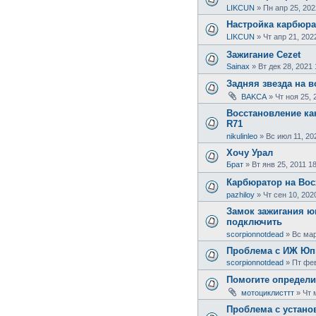
LIKCUN
»
Пн апр 25, 202
Настройка карбюрат
LIKCUN
»
Чт апр 21, 202
Зажигание Cezet
Sainax
»
Вт дек 28, 2021 
Задняя звезда на 
BAKCA
»
Чт ноя 25, 
Восстановление ка
R71
nikulinleo
»
Вс июл 11, 20
Хочу Урал
Брат
»
Вт янв 25, 2011 1
Карбюратор на Вос
pazhiloy
»
Чт сен 10, 202
Замок зажигания юп
подключить
scorpionnotdead
»
Вс мар
Проблема с ИЖ Юп
scorpionnotdead
»
Пт фев
Помогите определи
мотоциклисттт
»
Чт 
Проблема с устано