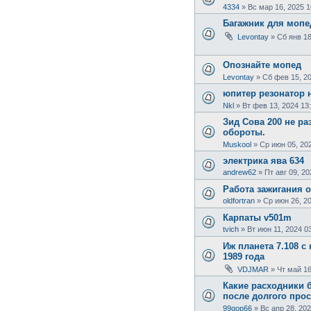
4334
»
Вс мар 16, 2025 1
Багажник для мопе
Levontay
»
Сб янв 18
Опознайте мопед
Levontay
»
Сб фев 15, 20
юпитер резонатор 
Nkl
»
Вт фев 13, 2024 13
Зид Сова 200 не р
обороты.
Muskool
»
Ср июн 05, 202
электрика ява 634
andrew62
»
Пт авг 09, 20
Работа зажигания о
oldfortran
»
Ср июн 26, 2
Карпаты v501m
tvich
»
Вт июн 11, 2024 0
Иж планета 7.108 с
1989 года
VDJMAR
»
Чт май 16
Какие расходники б
после долгого про
99qop66
»
Вс апр 28, 202