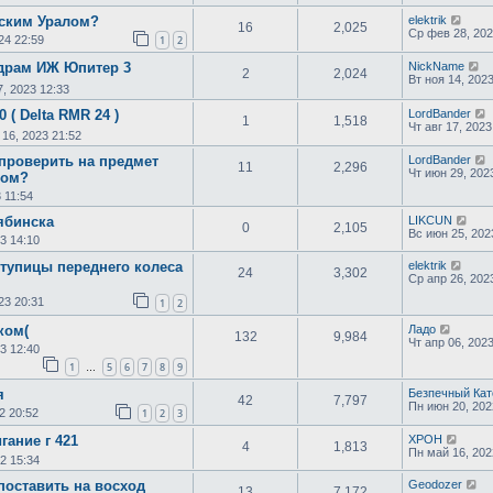
вским Уралом?
elektrik
16
2,025
Ср фев 28, 202
24 22:59
1
2
драм ИЖ Юпитер 3
NickName
2
2,024
Вт ноя 14, 202
7, 2023 12:33
 ( Delta RMR 24 )
LordBander
1
1,518
Чт авг 17, 2023
 16, 2023 21:52
проверить на предмет
LordBander
11
2,296
Чт июн 29, 202
лом?
 11:54
ябинска
LIKCUN
0
2,105
Вс июн 25, 202
3 14:10
тупицы переднего колеса
elektrik
24
3,302
Ср апр 26, 202
23 20:31
1
2
ком(
Ладо
132
9,984
Чт апр 06, 202
3 12:40
1
5
6
7
8
9
…
я
Безпечный Кат
42
7,797
Пн июн 20, 202
2 20:52
1
2
3
гание г 421
XPOH
4
1,813
Пн май 16, 202
2 15:34
поставить на восход
Geodozer
13
7,172