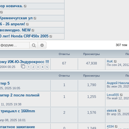
ор новичка.
Кременчугская ул
- 26 апреля!
звозмездно. NEW
0 лет! Honda CRF450x 2005
Поиск
Расширенный поиск
307 тем
Ответы
Просмотры
По
му ИЖ-Ю-Эндурокросс !!!
RoK
67
47,938
Пн сен 24, 201
 2004 00:25
1
2
3
4
5
Ответы
Просмотры
По
тер 5
Андрей Никол
1
1,790
Вс июн 29, 202
25, 2025 16:05
питер 2 после полной
Lexa555
1
1,255
Пн май 12, 202
 11, 2025 19:38
а трицыкл с 166fmm
elektrik
2
1,576
Вт апр 15, 202
апр 08, 2025 16:01
нтактное зажигание
4334
0
1,249