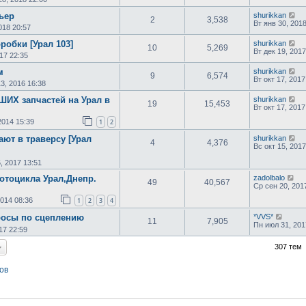
ьер
shurikkan
2
3,538
Вт янв 30, 2018
018 20:57
робки [Урал 103]
shurikkan
10
5,269
Вт дек 19, 2017
17 22:35
м
shurikkan
9
6,574
Вт окт 17, 2017
13, 2016 16:38
ИХ запчастей на Урал в
shurikkan
19
15,453
Вт окт 17, 2017
2014 15:39
1
2
ают в траверсу [Урал
shurikkan
4
4,376
Вс окт 15, 2017
, 2017 13:51
отоцикла Урал,Днепр.
zadolbalo
49
40,567
Ср сен 20, 201
2014 08:36
1
2
3
4
росы по сцеплению
*VVS*
11
7,905
Пн июл 31, 201
17 22:59
307 тем
ов