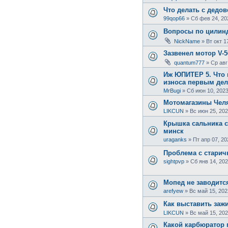
Что делать с дедо
99qop66
»
Сб фев 24, 20
Вопросы по цилин
NickName
»
Вт окт 1
Зазвенел мотор V-50
quantum777
»
Ср авг
Иж ЮПИТЕР 5. Что 
износа первым де
MrBugi
»
Сб июн 10, 2023
Мотомагазины Чел
LIKCUN
»
Вс июн 25, 202
Крышка сальника с
минск
uraganks
»
Пт апр 07, 20
Проблема с старич
sightpvp
»
Сб янв 14, 202
Мопед не заводитс
arefyew
»
Вс май 15, 202
Как выставить зажи
LIKCUN
»
Вс май 15, 202
Какой карбюратор 