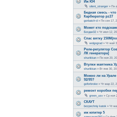
Иж Ю4
silent_stranger
»
Пн а
Бедная смесь - чт
Карбюратор pz27
gorbatch-d
»
Пн сен 17, 
Может кто подскаже
Богдан32
»
Чт июл 12, 2
Спас вятку 150М(по
wolgograd
»
Чт май 3
Реле-регулятор Сов
ЛК генератора]
shurikkan
»
Пн ноя 20, 2
Втулки маятника У
shurikkan
»
Вт янв 30, 20
Можно ли на Урале 
92/95?
goforbroke
»
Чт мар 22, 
ремонт коробки пе
green_usv
»
Ср ноя 2
СКАУТ
bezpechniy katok
»
Чт ма
иж юпитер 5
александр282
»
Ср фев 2