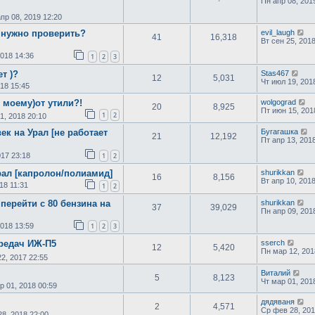
Пн апр 08, 201
пр 08, 2019 12:20
о нужно проверить?
evil_laugh
41
16,318
Вт сен 25, 201
2018 14:36
1
2
3
т )?
Stas467
12
5,031
Чт июл 19, 201
018 15:45
 моему)от утили?!
wolgograd
20
8,925
Пт июн 15, 201
1
2
1, 2018 20:10
ек на Урал [не работает
Бугагашка
21
12,192
Пт апр 13, 201
017 23:18
1
2
рал [капролон/полиамид]
shurikkan
16
8,156
Вт апр 10, 201
18 11:31
1
2
перейти с 80 бензина на
shurikkan
37
39,029
Пн апр 09, 201
2018 13:59
1
2
3
редач ИЖ-П5
sserch
12
5,420
Пн мар 12, 201
2, 2017 22:55
Виталий
5
8,123
Чт мар 01, 201
р 01, 2018 00:59
дядяваня
2
4,571
Ср фев 28, 201
8, 2018 22:00