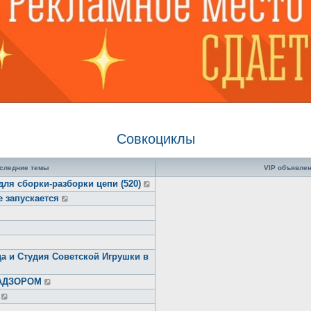
Совкоциклы
следние темы
VIP объявле
для сборки-разборки цепи (520)
е запускается
а и Студия Советской Игрушки в
НАДЗОРОМ