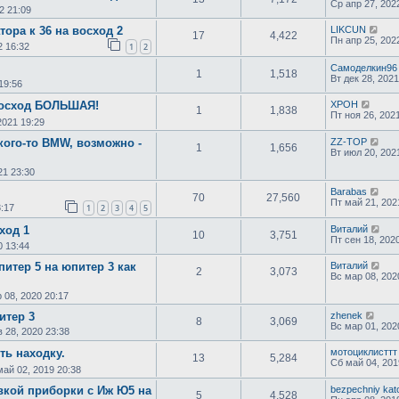
Ср апр 27, 202
2 21:09
ора к 36 на восход 2
LIKCUN
17
4,422
Пн апр 25, 202
2 16:32
1
2
Самоделкин96
1
1,518
Вт дек 28, 2021
19:56
восход БОЛЬШАЯ!
XPOH
1
1,838
Пт ноя 26, 202
2021 19:29
кого-то BMW, возможно -
ZZ-TOP
1
1,656
Вт июл 20, 202
21 23:30
Barabas
70
27,560
Пт май 21, 202
8:17
1
2
3
4
5
ход 1
Виталий
10
3,751
Пт сен 18, 202
0 13:44
итер 5 на юпитер 3 как
Виталий
2
3,073
Вс мар 08, 202
 08, 2020 20:17
итер 3
zhenek
8
3,069
Вс мар 01, 202
 28, 2020 23:38
ть находку.
мотоциклисттт
13
5,284
Сб май 04, 201
май 02, 2019 20:38
вкой приборки с Иж Ю5 на
bezpechniy kat
5
4,528