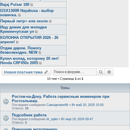
Bajaj Pulsar 180
GSX1300R Hayabusa - выбор
новичка.
Первый литр+ или около
Ищу домик для мопедки
Кременчугская ул
КОЛОННА ОТКРЫТИЯ 2026 - 26
апреля!
Отдам даром. Помогу
безвозмездно. NEW
Купил мопед, которому 20 лет!
Honda CRF450x 2005
Поиск
Расширен
Новая платная тема
10 тем • Страница
1
из
1
Темы
Ростов-на-Дону. Работа сервисным инженером при
Ростсельмаш
Последнее сообщение
Самоделкин96
«
Вт май 20, 2025 15:05
Ответы:
10
Подсобник работа
Последнее сообщение
dr_oplet
«
Вт мар 19, 2024 09:47
Ответы:
3
Помощник мототренеру