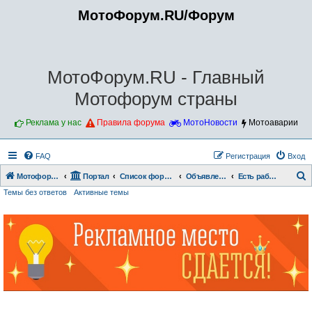
МотоФорум.RU/Форум
МотоФорум.RU - Главный
Мотофорум страны
Реклама у нас
Правила форума
МотоНовости
Мотоаварии
FAQ
Регистрация
Вход
Мотофорум.RU
Портал
Список форумов
Объявления.
Есть работа
Темы без ответов
Активные темы
о
и
с
к