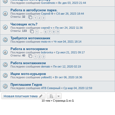
Последнее сообщение
Gorodmoto
«
Вс дек 03, 2023 21:44
Работа в автобусном парке.
Последнее сообщение
Сергей Ф
«
Сб авг 26, 2023 18:44
Ответы:
32
1
2
3
Часовщик есть?
Последнее сообщение
сергей ч
«
Пн окт 24, 2022 11:36
Ответы:
133
1
6
7
8
9
…
Требуется мотомеханик
Последнее сообщение
moto-m
«
Чт ноя 04, 2021 18:14
Работа в мотосервисе
Последнее сообщение
bobrovka
«
Ср июл 21, 2021 09:17
Ответы:
40
1
2
3
Работа монтажником
Последнее сообщение
demaio
«
Пн окт 12, 2020 02:19
Ищем мото-курьеров
Последнее сообщение
yellow91
«
Вт окт 06, 2020 16:36
Приглашаем Гидов
Последнее сообщение
АТВ Северный
«
Ср мар 04, 2020 12:59
Новая платная тема
10 тем • Страница
1
из
1