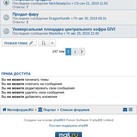
Последнее сообщение
NickSteadyGo
«
Сб сен 21, 2019 11:50
Ответы:
7
Продал фару
Последнее сообщение
DragonHunt8r
«
Пт авг 30, 2019 09:31
Ответы:
3
Универсальная площадка центрального кофра GIVI
Последнее сообщение
Marishka
«
Чт авг 29, 2019 21:49
Новая тема
1
2
След.
147 тем
ПРАВА ДОСТУПА
Вы
не можете
начинать темы
Вы
не можете
отвечать на сообщения
Вы
не можете
редактировать свои сообщения
Вы
не можете
удалять свои сообщения
Вы
не можете
добавлять вложения
Мотофорум.RU
Портал
Список форумов
Создано на основе
phpBB
® Forum Software © phpBB Limited
Русская поддержка phpBB