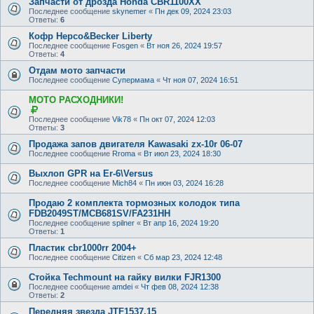
Запчасти от дрозда Honda CBR1100XX
Последнее сообщение
skynemer
«
Пн дек 09, 2024 23:03
Ответы:
6
Кофр Hepco&Becker Liberty
Последнее сообщение
Fosgen
«
Вт ноя 26, 2024 19:57
Ответы:
4
Отдам мото запчасти
Последнее сообщение
Супермама
«
Чт ноя 07, 2024 16:51
МОТО РАСХОДНИКИ!
П
л
Последнее сообщение
Vik78
«
Пн окт 07, 2024 12:03
а
Ответы:
3
т
н
Продажа запов двигателя Kawasaki zx-10r 06-07
а
Последнее сообщение
Rroma
«
Вт июл 23, 2024 18:30
я
т
Выхлоп GPR на Er-6\Versus
е
Последнее сообщение
Mich84
«
Пн июн 03, 2024 16:28
м
а
Продаю 2 комплекта тормозных колодок типа
FDB2049ST/MCB681SV/FA231HH
Последнее сообщение
spilner
«
Вт апр 16, 2024 19:20
Ответы:
1
Пластик cbr1000rr 2004+
Последнее сообщение
Citizen
«
Сб мар 23, 2024 12:48
Стойка Techmount на гайку вилки FJR1300
Последнее сообщение
amdei
«
Чт фев 08, 2024 12:38
Ответы:
2
Передняя звезда JTF1537.15