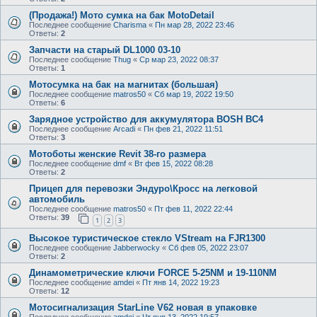
(Продажа!) Мото сумка на бак MotoDetail
Последнее сообщение
Charisma
«
Пн мар 28, 2022 23:46
Ответы:
2
Запчасти на старый DL1000 03-10
Последнее сообщение
Thug
«
Ср мар 23, 2022 08:37
Ответы:
1
Мотосумка на бак на магнитах (большая)
Последнее сообщение
matros50
«
Сб мар 19, 2022 19:50
Ответы:
6
Зарядное устройство для аккумулятора BOSH BC4
Последнее сообщение
Arcadi
«
Пн фев 21, 2022 11:51
Ответы:
3
Мотоботы женские Revit 38-го размера
Последнее сообщение
dmf
«
Вт фев 15, 2022 08:28
Ответы:
2
Прицеп для перевозки Эндуро\Кросс на легковой
автомобиль
Последнее сообщение
matros50
«
Пт фев 11, 2022 22:44
Ответы:
39
1
2
3
Высокое туристическое стекло VStream на FJR1300
Последнее сообщение
Jabberwocky
«
Сб фев 05, 2022 23:07
Ответы:
2
Динамометрические ключи FORCE 5-25NM и 19-110NM
Последнее сообщение
amdei
«
Пт янв 14, 2022 19:23
Ответы:
12
Мотосигнализация StarLine V62 новая в упаковке
Последнее сообщение
amdei
«
Чт янв 13, 2022 19:57