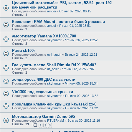
Целиковый мотокомбез PSI, кастом, 52-54, рост 192
канареечной расцветки
Последнее сообщение
amdei
«
Сб авг 02, 2025 00:15
Ответы:
4
Крепления RAM Mount - остатки былой роскоши
Последнее сообщение
amdei
«
Пт авг 01, 2025 23:51
Ответы:
3
амортизатор Yamaha XV1600\1700
Последнее сообщение
skyhunter
«
Чт июн 26, 2025 12:52
Ответы:
3
Рама cb100r
Последнее сообщение
evil_laugh
«
Вт июн 24, 2025 12:21
Ответы:
2
Где купить масло Shell Rimula R4 X 15W-40?
Последнее сообщение
dr_oplet
«
Чт июн 12, 2025 22:07
Ответы:
1
хонда бросс 400 ДВС на запчасти
Последнее сообщение
skyhunter
«
Чт июн 05, 2025 15:34
Vtx1300 под седельные крышки
Последнее сообщение
skyhunter
«
Пн июн 02, 2025 13:32
прокладка клапанной крышки kawasaki zx-6
Последнее сообщение
skyhunter
«
Пн июн 02, 2025 11:22
Мотонавигатор Garmin Zumo 595
Последнее сообщение
RTuERkaM
«
Вс мар 30, 2025 11:16
Ответы:
39
1
2
3