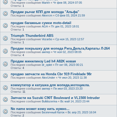
Последнее сообщение
Markh
«
Чт фев 08, 2024 07:05
Ответы:
1
Продам рычаг КПП для мопеда "Альфа"
Последнее сообщение
Alexrcm
«
Сб фев 03, 2024 21:59
продам багажные сумки moto-detail
Последнее сообщение
AGA
«
Пт дек 01, 2023 18:01
Ответы:
1
Triumph Thunderbird ABS
Последнее сообщение
Vozarbo
«
Ср ноя 15, 2023 12:57
Ответы:
1
Продам покрышку для мопеда Рига,Дельта,Карпаты Л-264
Последнее сообщение
ампер
«
Чт ноя 02, 2023 08:05
Ответы:
4
Продам минилинзу Led h4 A82K новая
Последнее сообщение
dr_oplet
«
Пт окт 06, 2023 00:21
Ответы:
4
продаю запчасти на Honda Cbr 919 Fireblade 98г
Последнее сообщение
AlexUnder
«
Чт июл 20, 2023 11:38
коммутатор и катушка для мопеда,мотоцикла.
Последнее сообщение
ампер
«
Пн июл 03, 2023 23:20
Ответы:
11
Запчасти на Suzuki C90T Boulevard и VL1500 Intruder
Последнее сообщение
Bulldozerina
«
Вс май 14, 2023 23:44
No name может кому нить нужно...
Последнее сообщение
Безпечный Каток
«
Вс апр 23, 2023 16:04
Ответы:
2