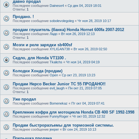
давно продал
Последнее сообщение
Dainese4
«
Ср дек 04, 2019 18:01
Ответы:
1
Продано. !
Последнее сообщение
sobolevolegoleg
«
Чт ноя 28, 2019 10:17
продам глушитель (банка) Honda Hornet 600fa 2007-2012
Последнее сообщение
Ладо
«
Вт ноя 26, 2019 12:13
Ответы:
1
Мозги и реле зарядки sb400sf
Последнее сообщение
XYLIGAN738
«
Вт ноя 26, 2019 02:50
Седло, для Honda VT1100 .
Последнее сообщение
Tkalichs
«
Чт ноя 14, 2019 04:19
Колодки Хонда (продам)
Последнее сообщение
Open
«
Ср окт 23, 2019 13:23
Продам Hepco Becker Junior TC 55 ПРОДАНО!!
Последнее сообщение
evil_laugh
«
Пн окт 21, 2019 07:05
Ответы:
1
Уже продал
Последнее сообщение
Bomenekaz
«
Пт окт 04, 2019 07:41
Крепление кофра для мотоцикла Honda CB 400 SF 1992-1998
Последнее сообщение
FunnyRoger
«
Чт окт 03, 2019 12:32
Продам быстроразъемы для тормозной системы.
Последнее сообщение
jeeper
«
Вт сен 24, 2019 10:13
Покрышка продана