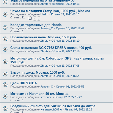
Тормоз передний на SYM Symphony 50
Последнее сообщение
Zhretz
«
Вс июл 03, 2022 19:13
Чехол на мотоцикл Crazy Iron, 1000 руб., Москва
Последнее сообщение
Markh
«
Пт июн 17, 2022 08:18
Ответы:
21
1
2
Колодки тормозные для Honda
Последнее сообщение
Jensen_C
«
Ср июн 15, 2022 17:44
Ответы:
6
Противоугонная цепь. Москва, 1500 руб.
Последнее сообщение
Zhretz
«
Сб июн 11, 2022 18:10
Свеча зажигания NGK 7162 DR8EA новая, 400 руб.
Последнее сообщение
Zhretz
«
Сб июн 11, 2022 17:19
Мото-планшет на бак Oxford для GPS, навигатора, карты
1500 руб.
Последнее сообщение
Zhretz
«
Сб июн 11, 2022 17:05
Замок на диск. Москва, 1500 руб.
Последнее сообщение
Zhretz
«
Сб июн 11, 2022 16:54
Цепь DID 530114
Последнее сообщение
Jensen_C
«
Ср июн 01, 2022 09:56
Мотозамок Hartmann 90 см, Москва
Последнее сообщение
stasonec
«
Вт апр 12, 2022 12:22
Ответы:
3
Воздушный фильтр для Suzuki от чесотки до литра
Последнее сообщение
►sergeech007◄
«
Чт апр 07, 2022 11:28
Ответы:
2