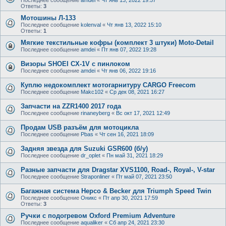
Ответы:
3
Мотошины Л-133
Последнее сообщение
kolenval
«
Чт янв 13, 2022 15:10
Ответы:
1
Мягкие текстильные кофры (комплект 3 штуки) Moto-Detail
Последнее сообщение
amdei
«
Пт янв 07, 2022 19:28
Визоры SHOEI CX-1V с пинлоком
Последнее сообщение
amdei
«
Чт янв 06, 2022 19:16
Куплю недокомплект мотогарнитуру CARGO Freecom
Последнее сообщение
Makc102
«
Ср дек 08, 2021 16:27
Запчасти на ZZR1400 2017 года
Последнее сообщение
rinaneyberg
«
Вс окт 17, 2021 12:49
Продам USB разъём для мотоцикла
Последнее сообщение
Pbas
«
Чт сен 16, 2021 18:09
Задняя звезда для Suzuki GSR600 (б/у)
Последнее сообщение
dr_oplet
«
Пн май 31, 2021 18:29
Разные запчасти для Dragstar XVS1100, Road-, Royal-, V-star
Последнее сообщение
Straponliner
«
Пт май 07, 2021 23:50
Багажная система Hepco & Becker для Triumph Speed Twin
Последнее сообщение
Оникс
«
Пт апр 30, 2021 17:59
Ответы:
3
Ручки с подогревом Oxford Premium Adventure
Последнее сообщение
aqualiker
«
Сб апр 24, 2021 23:30