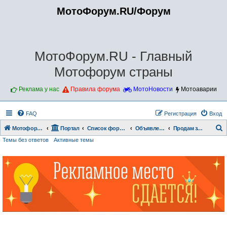
МотоФорум.RU/Форум
МотоФорум.RU - Главный
Мотофорум страны
Реклама у нас
Правила форума
МотоНовости
Мотоаварии
FAQ
Регистрация
Вход
Мотофорум.RU
Портал
Список форумов
Объявления.
Продам зап.части, аксессуары
Темы без ответов
Активные темы
о
и
с
к