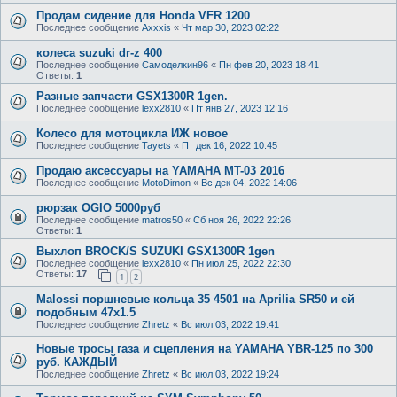
Продам сидение для Honda VFR 1200
Последнее сообщение
Axxxis
«
Чт мар 30, 2023 02:22
колеса suzuki dr-z 400
Последнее сообщение
Самоделкин96
«
Пн фев 20, 2023 18:41
Ответы:
1
Разные запчасти GSX1300R 1gen.
Последнее сообщение
lexx2810
«
Пт янв 27, 2023 12:16
Колесо для мотоцикла ИЖ новое
Последнее сообщение
Tayets
«
Пт дек 16, 2022 10:45
Продаю аксессуары на YAMAHA MT-03 2016
Последнее сообщение
MotoDimon
«
Вс дек 04, 2022 14:06
рюрзак OGIO 5000руб
Последнее сообщение
matros50
«
Сб ноя 26, 2022 22:26
Ответы:
1
Выхлоп BROCK/S SUZUKI GSX1300R 1gen
Последнее сообщение
lexx2810
«
Пн июл 25, 2022 22:30
Ответы:
17
1
2
Malossi поршневые кольца 35 4501 на Aprilia SR50 и ей
подобным 47x1.5
Последнее сообщение
Zhretz
«
Вс июл 03, 2022 19:41
Новые тросы газа и сцепления на YAMAHA YBR-125 по 300
руб. КАЖДЫЙ
Последнее сообщение
Zhretz
«
Вс июл 03, 2022 19:24