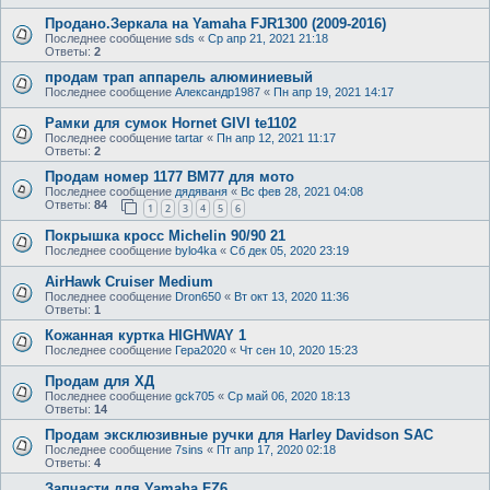
Продано.Зеркала на Yamaha FJR1300 (2009-2016)
Последнее сообщение
sds
«
Ср апр 21, 2021 21:18
Ответы:
2
продам трап аппарель алюминиевый
Последнее сообщение
Александр1987
«
Пн апр 19, 2021 14:17
Рамки для сумок Hornet GIVI te1102
Последнее сообщение
tartar
«
Пн апр 12, 2021 11:17
Ответы:
2
Продам номер 1177 ВМ77 для мото
Последнее сообщение
дядяваня
«
Вс фев 28, 2021 04:08
Ответы:
84
1
2
3
4
5
6
Покрышка кросс Michelin 90/90 21
Последнее сообщение
bylo4ka
«
Сб дек 05, 2020 23:19
AirHawk Cruiser Medium
Последнее сообщение
Dron650
«
Вт окт 13, 2020 11:36
Ответы:
1
Кожанная куртка HIGHWAY 1
Последнее сообщение
Гера2020
«
Чт сен 10, 2020 15:23
Продам для ХД
Последнее сообщение
gck705
«
Ср май 06, 2020 18:13
Ответы:
14
Продам эксклюзивные ручки для Harley Davidson SAC
Последнее сообщение
7sins
«
Пт апр 17, 2020 02:18
Ответы:
4
Запчасти для Yamaha FZ6