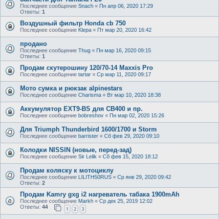
Последнее сообщение
Snach
«
Пн апр 06, 2020 17:29
Ответы:
1
Воздушный фильтр Honda cb 750
Последнее сообщение
Klepa
«
Пт мар 20, 2020 16:42
продано
Последнее сообщение
Thug
«
Пн мар 16, 2020 09:15
Ответы:
1
Продам скутерошину 120/70-14 Maxxis Pro
Последнее сообщение
tartar
«
Ср мар 11, 2020 09:17
Мото сумка и рюкзак alpinestars
Последнее сообщение
Charisma
«
Вт мар 10, 2020 18:38
Аккумулятор EXT9-BS для CB400 и пр.
Последнее сообщение
bobreshov
«
Пн мар 02, 2020 15:26
Для Triumph Thunderbird 1600/1700 и Storm
Последнее сообщение
barrister
«
Сб фев 29, 2020 09:10
Колодки NISSIN (новые, перед-зад)
Последнее сообщение
Sir Lelik
«
Сб фев 15, 2020 18:12
Продам коляску к мотоциклу
Последнее сообщение
LILITH50RUS
«
Ср янв 29, 2020 09:42
Ответы:
2
Продам Kamry gxg i2 нагреватель табака 1900mAh
Последнее сообщение
Markh
«
Ср дек 25, 2019 12:02
Ответы:
44
1
2
3