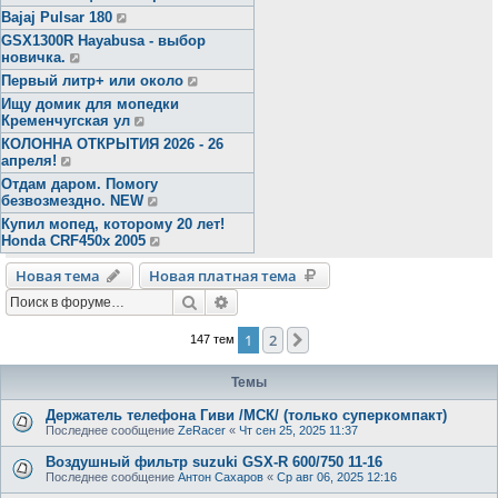
Bajaj Pulsar 180
GSX1300R Hayabusa - выбор
новичка.
Первый литр+ или около
Ищу домик для мопедки
Кременчугская ул
КОЛОННА ОТКРЫТИЯ 2026 - 26
апреля!
Отдам даром. Помогу
безвозмездно. NEW
Купил мопед, которому 20 лет!
Honda CRF450x 2005
Новая тема
Новая платная тема
Поиск
Расширенный поиск
1
2
След.
147 тем
Темы
Держатель телефона Гиви /МСК/ (только суперкомпакт)
Последнее сообщение
ZeRacer
«
Чт сен 25, 2025 11:37
Воздушный фильтр suzuki GSX-R 600/750 11-16
Последнее сообщение
Антон Сахаров
«
Ср авг 06, 2025 12:16