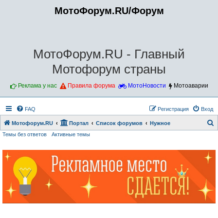
МотоФорум.RU/Форум
МотоФорум.RU - Главный
Мотофорум страны
Реклама у нас
Правила форума
МотоНовости
Мотоаварии
FAQ
Регистрация
Вход
Мотофорум.RU
Портал
Список форумов
Нужное
Темы без ответов
Активные темы
о
и
с
к