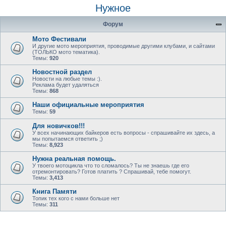
Нужное
Форум
Мото Фестивали
И другие мото мероприятия, проводимые другими клубами, и сайтами
(ТОЛЬКО мото тематика).
Темы:
920
Новостной раздел
Новости на любые темы :).
Реклама будет удаляться
Темы:
868
Наши официальные мероприятия
Темы:
59
Для новичков!!!
У всех начинающих байкеров есть вопросы - спрашивайте их здесь, а
мы попытаемся ответить ;)
Темы:
8,923
Нужна реальная помощь.
У твоего мотоцикла что то сломалось? Ты не знаешь где его
отремонтировать? Готов платить ? Спрашивай, тебе помогут.
Темы:
3,413
Книга Памяти
Топик тех кого с нами больше нет
Темы:
311