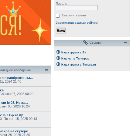
Пароль:
Запомнить меня
Зарегистрироваться сейчас!
Ссылки
Наша группа в ВК
Наш чат в Телеграм
Наша группа в Телеграм
следнее сообщение
кл приобрести, ка…
11, 2024 21:48
ка.
П
Сб июн 07, 2025 00:29
 sm ie 08. Не за…
 авг 05, 2026 10:24
 250-2 Gj77a пр…
П
Пн сен 15, 2025 09:13
е
р
е
искра на скутере …
й
 окт 25, 2025 21:30