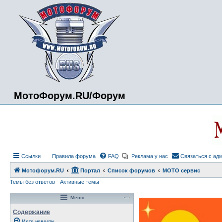
МотоФорум.RU/Форум
Ссылки
Правила форума
FAQ
Реклама у нас
Связаться с ад
Мотофорум.RU
Портал
Список форумов
МОТО сервис
Темы без ответов
Активные темы
Меню
Содержание
Мото новости