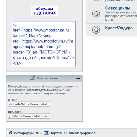
Совкоциклы
Технические вопрос
разборке отечестве
мото.
Кросс/Эндуро
Ссылка на нас
Пожалуйста, не стесняйтесь создать ссылку на
наш форум
"МотоФорум.RU/Форум"
. Вы
можете использовать следующие коды:
HTML:
BBCode:
Мотофорум.RU
Портал
Список форумов