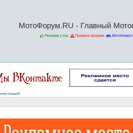
МотоФорум.RU - Главный Мото
Реклама у нас
Правила форума
МотоНовост
министрацией