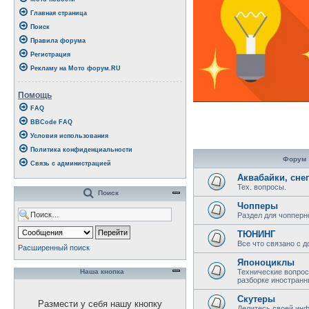
Главная страница
Поиск
Правила форума
Регистрация
Рекламу на Мото форум.RU
Помощь
FAQ
BBCode FAQ
Условия использования
Политика конфиденциальности
Форум
Связь с администрацией
Аквабайки, сне
Тех. вопросы.
Поиск
Чопперы
Раздел для чопперн
ТЮНИНГ
Все что связано с 
Расширенный поиск
Японоциклы
Наша кнопка
Технические вопрос
разборке иностранн
Скутеры
Размести у себя нашу кнопку
Делитесь своей инф