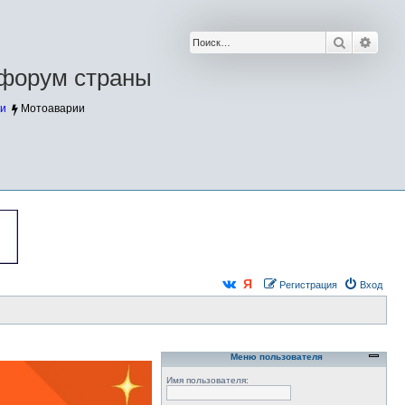
Поиск
Расш
форум страны
и
Мотоаварии
Регистрация
Вход
Меню пользователя
Имя пользователя: