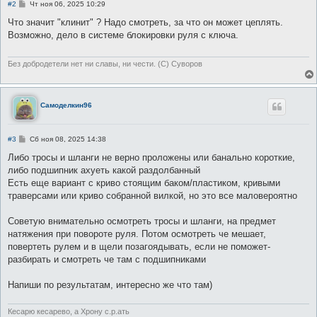
С
#2
Чт ноя 06, 2025 10:29
о
о
Что значит "клинит" ? Надо смотреть, за что он может цеплять.
б
Возможно, дело в системе блокировки руля с ключа.
щ
е
н
и
Без добродетели нет ни славы, ни чести. (С) Суворов
е
Самоделкин96
С
#3
Сб ноя 08, 2025 14:38
о
о
Либо тросы и шланги не верно проложены или банально короткие,
б
либо подшипник ахуеть какой раздолбанный
щ
е
Есть еще вариант с криво стоящим баком/пластиком, кривыми
н
траверсами или криво собранной вилкой, но это все маловероятно
и
е
Советую внимательно осмотреть тросы и шланги, на предмет
натяжения при повороте руля. Потом осмотреть че мешает,
повертеть рулем и в щели позагоядывать, если не поможет-
разбирать и смотреть че там с подшипниками
Напиши по результатам, интересно же что там)
Кесарю кесарево, а Хрону с.р.ать