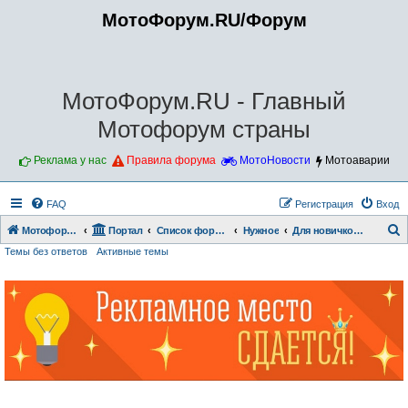
МотоФорум.RU/Форум
МотоФорум.RU - Главный
Мотофорум страны
Реклама у нас
Правила форума
МотоНовости
Мотоаварии
FAQ
Регистрация
Вход
Мотофорум.RU
Портал
Список форумов
Нужное
Для новичков!!!
Темы без ответов
Активные темы
о
и
с
к