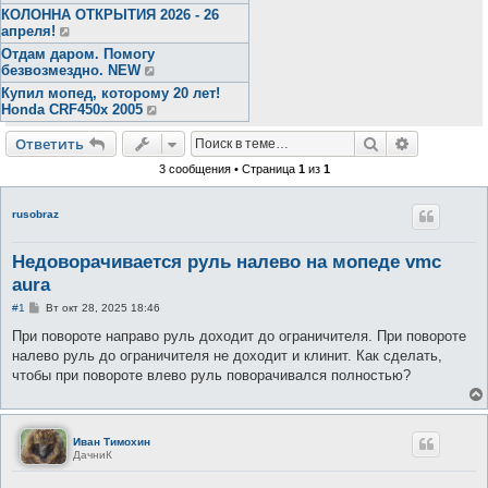
КОЛОННА ОТКРЫТИЯ 2026 - 26
апреля!
Отдам даром. Помогу
безвозмездно. NEW
Купил мопед, которому 20 лет!
Honda CRF450x 2005
Поиск
Расширен
Ответить
3 сообщения • Страница
1
из
1
rusobraz
Недоворачивается руль налево на мопеде vmc
aura
С
#1
Вт окт 28, 2025 18:46
о
о
При повороте направо руль доходит до ограничителя. При повороте
б
налево руль до ограничителя не доходит и клинит. Как сделать,
щ
е
чтобы при повороте влево руль поворачивался полностью?
н
и
е
Иван Тимохин
ДачниК