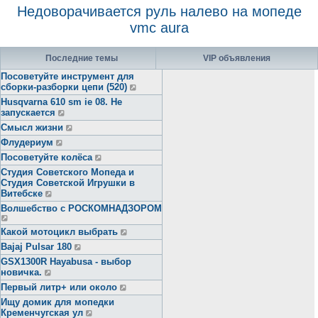
Недоворачивается руль налево на мопеде
vmc aura
Последние темы
VIP объявления
Посоветуйте инструмент для
сборки-разборки цепи (520)
Husqvarna 610 sm ie 08. Не
запускается
Смысл жизни
Флудериум
Посоветуйте колёса
Студия Советского Мопеда и
Студия Советской Игрушки в
Витебске
Волшебство с РОСКОМНАДЗОРОМ
Какой мотоцикл выбрать
Bajaj Pulsar 180
GSX1300R Hayabusa - выбор
новичка.
Первый литр+ или около
Ищу домик для мопедки
Кременчугская ул