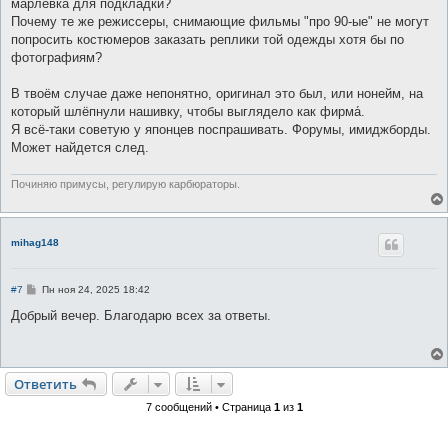
марлевка для подкладки?
Почему те же режиссеры, снимающие фильмы "про 90-ые" не могут
попросить костюмеров заказать реплики той одежды хотя бы по
фотографиям?
В твоём случае даже непонятно, оригинал это был, или нонейм, на
который шлёпнули нашивку, чтобы выглядело как фирма́.
Я всё-таки советую у японцев поспрашивать. Форумы, имиджборды.
Может найдется след.
Починяю примусы, регулирую карбюраторы.
mihag148
С
#7
Пн ноя 24, 2025 18:42
о
о
Добрый вечер. Благодарю всех за ответы.
б
щ
е
н
и
Ответить
е
7 сообщений • Страница
1
из
1