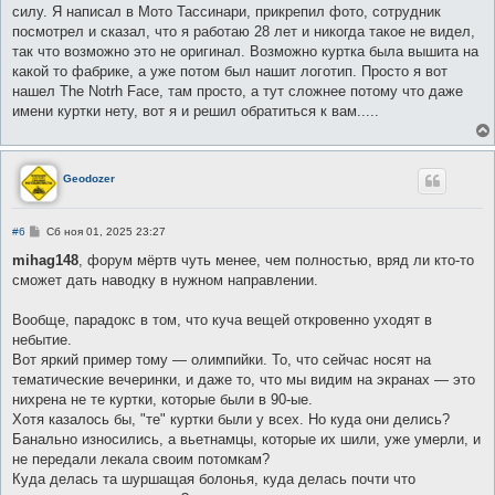
силу. Я написал в Мото Тассинари, прикрепил фото, сотрудник
посмотрел и сказал, что я работаю 28 лет и никогда такое не видел,
так что возможно это не оригинал. Возможно куртка была вышита на
какой то фабрике, а уже потом был нашит логотип. Просто я вот
нашел The Notrh Face, там просто, а тут сложнее потому что даже
имени куртки нету, вот я и решил обратиться к вам.....
Geodozer
С
#6
Сб ноя 01, 2025 23:27
о
о
mihag148
, форум мёртв чуть менее, чем полностью, вряд ли кто-то
б
сможет дать наводку в нужном направлении.
щ
е
н
Вообще, парадокс в том, что куча вещей откровенно уходят в
и
е
небытие.
Вот яркий пример тому — олимпийки. То, что сейчас носят на
тематические вечеринки, и даже то, что мы видим на экранах — это
нихрена не те куртки, которые были в 90-ые.
Хотя казалось бы, "те" куртки были у всех. Но куда они делись?
Банально износились, а вьетнамцы, которые их шили, уже умерли, и
не передали лекала своим потомкам?
Куда делась та шуршащая болонья, куда делась почти что