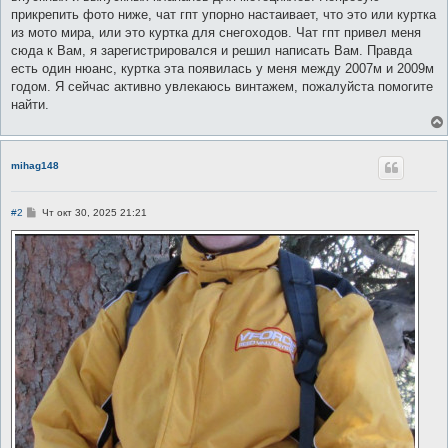
прикрепить фото ниже, чат гпт упорно настаивает, что это или куртка
из мото мира, или это куртка для снегоходов. Чат гпт привел меня
сюда к Вам, я зарегистрировался и решил написать Вам. Правда
есть один нюанс, куртка эта появилась у меня между 2007м и 2009м
годом. Я сейчас активно увлекаюсь винтажем, пожалуйста помогите
найти.
mihag148
С
#2
Чт окт 30, 2025 21:21
о
о
б
щ
е
н
и
е