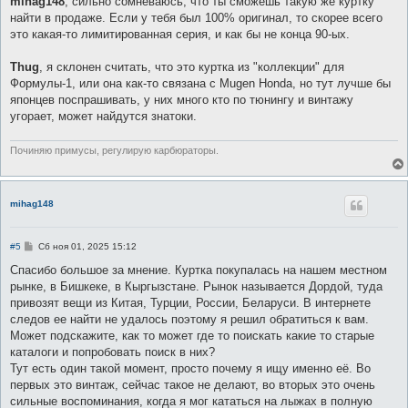
mihag148
, сильно сомневаюсь, что ты сможешь такую же куртку
б
найти в продаже. Если у тебя был 100% оригинал, то скорее всего
щ
е
это какая-то лимитированная серия, и как бы не конца 90-ых.
н
и
е
Thug
, я склонен считать, что это куртка из "коллекции" для
Формулы-1, или она как-то связана с Mugen Honda, но тут лучше бы
японцев поспрашивать, у них много кто по тюнингу и винтажу
угорает, может найдутся знатоки.
Починяю примусы, регулирую карбюраторы.
mihag148
С
#5
Сб ноя 01, 2025 15:12
о
о
Спасибо большое за мнение. Куртка покупалась на нашем местном
б
рынке, в Бишкеке, в Кыргызстане. Рынок называется Дордой, туда
щ
е
привозят вещи из Китая, Турции, России, Беларуси. В интернете
н
следов ее найти не удалось поэтому я решил обратиться к вам.
и
е
Может подскажите, как то может где то поискать какие то старые
каталоги и попробовать поиск в них?
Тут есть один такой момент, просто почему я ищу именно её. Во
первых это винтаж, сейчас такое не делают, во вторых это очень
сильные воспоминания, когда я мог кататься на лыжах в полную