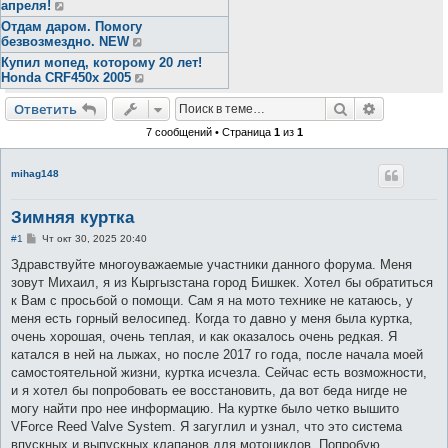
апреля!
Отдам даром. Помогу
безвозмездно. NEW
Купил мопед, которому 20 лет!
Honda CRF450x 2005
Поиск
Расширен
Ответить
7 сообщений • Страница
1
из
1
mihag148
Зимняя куртка
С
#1
Чт окт 30, 2025 20:40
о
о
Здравствуйте многоуважаемые участники данного форума. Меня
б
зовут Михаил, я из Кыргызстана город Бишкек. Хотел бы обратиться
щ
е
к Вам с просьбой о помощи. Сам я на мото технике не катаюсь, у
н
меня есть горный велосипед. Когда то давно у меня была куртка,
и
е
очень хорошая, очень теплая, и как оказалось очень редкая. Я
катался в ней на лыжах, но после 2017 го года, после начала моей
самостоятельной жизни, куртка исчезла. Сейчас есть возможности,
и я хотел бы попробовать ее восстановить, да вот беда нигде не
могу найти про нее информацию. На куртке было четко вышито
VForce Reed Valve System. Я загуглил и узнал, что это система
впускных и выпускных клапанов для мотоциклов. Попробую