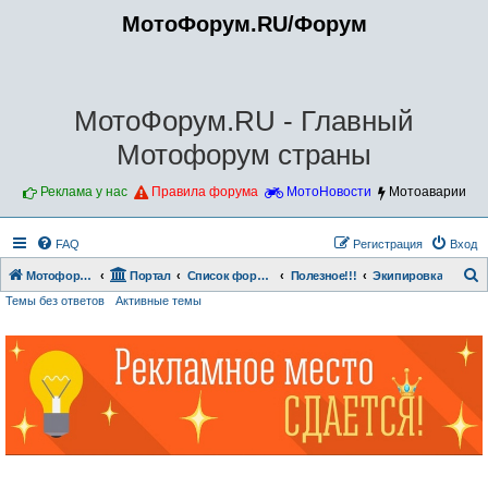
МотоФорум.RU/Форум
МотоФорум.RU - Главный
Мотофорум страны
Реклама у нас
Правила форума
МотоНовости
Мотоаварии
FAQ
Регистрация
Вход
Мотофорум.RU
Портал
Список форумов
Полезное!!!
Экипировка
Темы без ответов
Активные темы
о
и
с
к