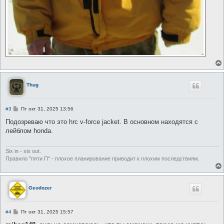
Thug
С
#3
Пт окт 31, 2025 13:56
о
о
Подозреваю что это hrc v-force jacket. В основном находятся с
б
лейблом honda.
щ
е
н
и
Six in - six out.
е
Правило "пяти П" - плохое планирование приводит к плохим последствиям.
Geodozer
С
#4
Пт окт 31, 2025 15:57
о
о