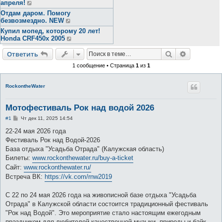
апреля!
Отдам даром. Помогу
безвозмездно. NEW
Купил мопед, которому 20 лет!
Honda CRF450x 2005
Поиск
Расширен
Ответить
1 сообщение • Страница
1
из
1
RockontheWater
Мотофестиваль Рок над водой 2026
С
#1
Чт дек 11, 2025 14:54
о
о
22-24 мая 2026 года
б
Фестиваль Рок над Водой-2026
щ
е
База отдыха "Усадьба Отрада" (Калужская область)
н
Билеты:
www.rockonthewater.ru/buy-a-ticket
и
е
Сайт:
www.rockonthewater.ru/
Встреча ВК:
https://vk.com/rnw2019
С 22 по 24 мая 2026 года на живописной базе отдыха "Усадьба
Отрада" в Калужской области состоится традиционный фестиваль
"Рок над Водой". Это мероприятие стало настоящим ежегодным
праздником для любителей качественной музыки, природы и байк-