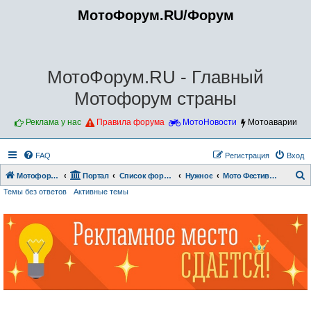
МотоФорум.RU/Форум
МотоФорум.RU - Главный
Мотофорум страны
Реклама у нас
Правила форума
МотоНовости
Мотоаварии
FAQ
Регистрация
Вход
Мотофорум.RU
Портал
Список форумов
Нужное
Мото Фестивали
Темы без ответов
Активные темы
о
и
с
к