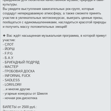
культуры.
Вы увидите выступления зажигательных рок-групп, которые
создадут непередаваемую атмосферу, а также сможете принять
участие в увлекательных мотоконкурсах, выиграть ценные призы,
пообщаться с единомышленниками, насладиться красотой природы
и получить массу положительных эмоций!
❖ Вас ждёт насыщенная музыкальная программа, в которой примут
участие:
- СЛОТ
- ЙОРШ
- F.P.G
- Б.А.У.
- БРИГАДНЫЙ ПОДРЯД
- МАСТЕР
- ГРОБОВАЯ ДОСКА
- INFORNAL FUCK
- SADLESS
- LORI!LORI!
...и многие другие
- угарные конкурсы от Шмеля
- ночная рок-дискотека
БИЛЕТЫ от 2500 руб.: