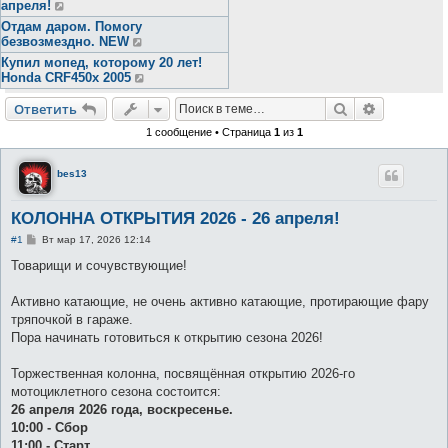
апреля!
Отдам даром. Помогу
безвозмездно. NEW
Купил мопед, которому 20 лет!
Honda CRF450x 2005
Поиск
Расширен
Ответить
1 сообщение • Страница
1
из
1
bes13
КОЛОННА ОТКРЫТИЯ 2026 - 26 апреля!
С
#1
Вт мар 17, 2026 12:14
о
о
Товарищи и сочувствующие!
б
щ
е
Активно катающие, не очень активно катающие, протирающие фару
н
тряпочкой в гараже.
и
е
Пора начинать готовиться к открытию сезона 2026!
Торжественная колонна, посвящённая открытию 2026-го
мотоциклетного сезона состоится:
26 апреля 2026 года, воскресенье.
10:00 - Сбор
11:00 - Старт