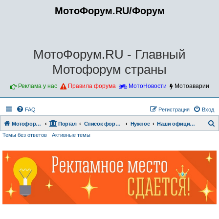
МотоФорум.RU/Форум
МотоФорум.RU - Главный
Мотофорум страны
Реклама у нас
Правила форума
МотоНовости
Мотоаварии
FAQ
Регистрация
Вход
Мотофорум.RU
Портал
Список форумов
Нужное
Наши официальные мероприятия
Темы без ответов
Активные темы
о
и
с
к