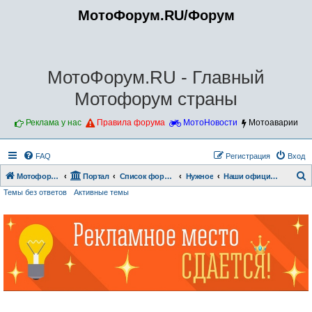
МотоФорум.RU/Форум
МотоФорум.RU - Главный
Мотофорум страны
Реклама у нас
Правила форума
МотоНовости
Мотоаварии
FAQ
Регистрация
Вход
Мотофорум.RU
Портал
Список форумов
Нужное
Наши официальные мероприятия
Темы без ответов
Активные темы
о
и
с
к