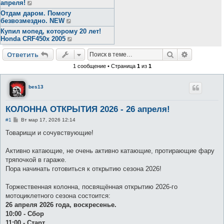
апреля!
Отдам даром. Помогу
безвозмездно. NEW
Купил мопед, которому 20 лет!
Honda CRF450x 2005
Поиск
Расширен
Ответить
1 сообщение • Страница
1
из
1
bes13
КОЛОННА ОТКРЫТИЯ 2026 - 26 апреля!
С
#1
Вт мар 17, 2026 12:14
о
о
Товарищи и сочувствующие!
б
щ
е
Активно катающие, не очень активно катающие, протирающие фару
н
тряпочкой в гараже.
и
е
Пора начинать готовиться к открытию сезона 2026!
Торжественная колонна, посвящённая открытию 2026-го
мотоциклетного сезона состоится:
26 апреля 2026 года, воскресенье.
10:00 - Сбор
11:00 - Старт