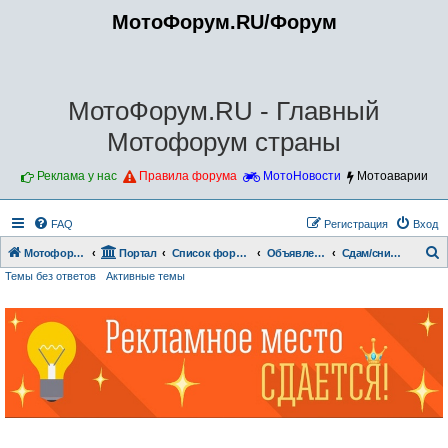
МотоФорум.RU/Форум
МотоФорум.RU - Главный
Мотофорум страны
Реклама у нас
Правила форума
МотоНовости
Мотоаварии
FAQ
Регистрация
Вход
Мотофорум.RU
Портал
Список форумов
Объявления.
Сдам/сниму гараж
Темы без ответов
Активные темы
о
и
с
к