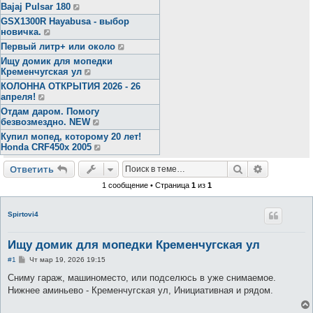
Bajaj Pulsar 180
GSX1300R Hayabusa - выбор
новичка.
Первый литр+ или около
Ищу домик для мопедки
Кременчугская ул
КОЛОННА ОТКРЫТИЯ 2026 - 26
апреля!
Отдам даром. Помогу
безвозмездно. NEW
Купил мопед, которому 20 лет!
Honda CRF450x 2005
Поиск
Расширен
Ответить
1 сообщение • Страница
1
из
1
Spirtovi4
Ищу домик для мопедки Кременчугская ул
С
#1
Чт мар 19, 2026 19:15
о
о
Сниму гараж, машиноместо, или подселюсь в уже снимаемое.
б
Нижнее аминьево - Кременчугская ул, Инициативная и рядом.
щ
е
н