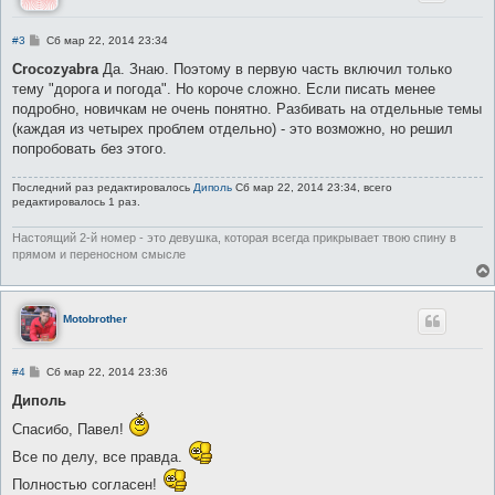
С
#3
Сб мар 22, 2014 23:34
о
о
Crocozyabra
Да. Знаю. Поэтому в первую часть включил только
б
тему "дорога и погода". Но короче сложно. Если писать менее
щ
е
подробно, новичкам не очень понятно. Разбивать на отдельные темы
н
(каждая из четырех проблем отдельно) - это возможно, но решил
и
е
попробовать без этого.
Последний раз редактировалось
Диполь
Сб мар 22, 2014 23:34, всего
редактировалось 1 раз.
Настоящий 2-й номер - это девушка, которая всегда прикрывает твою спину в
прямом и переносном смысле
Motobrother
С
#4
Сб мар 22, 2014 23:36
о
о
Диполь
б
щ
Спасибо, Павел!
е
н
Все по делу, все правда.
и
е
Полностью согласен!