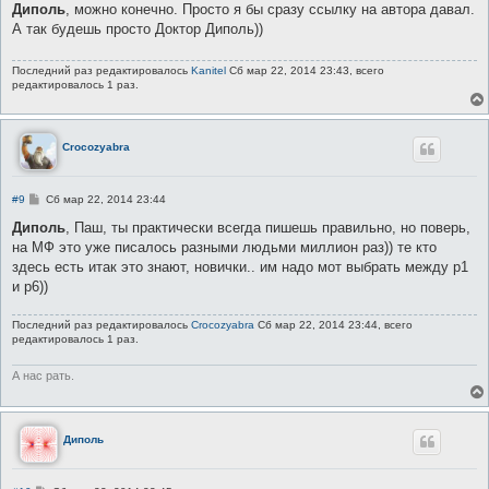
о
Диполь
, можно конечно. Просто я бы сразу ссылку на автора давал.
б
А так будешь просто Доктор Диполь))
щ
е
н
Последний раз редактировалось
Kanitel
Сб мар 22, 2014 23:43, всего
и
редактировалось 1 раз.
е
Crocozyabra
С
#9
Сб мар 22, 2014 23:44
о
о
Диполь
, Паш, ты практически всегда пишешь правильно, но поверь,
б
на МФ это уже писалось разными людьми миллион раз)) те кто
щ
е
здесь есть итак это знают, новички.. им надо мот выбрать между р1
н
и р6))
и
е
Последний раз редактировалось
Crocozyabra
Сб мар 22, 2014 23:44, всего
редактировалось 1 раз.
А нас рать.
Диполь