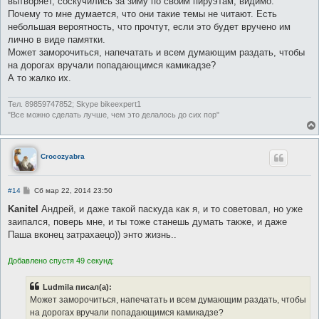
вытворяет, соскучились за зиму по своим пируэтам, видимо.
и
е
Почему то мне думается, что они такие темы не читают. Есть
небольшая вероятность, что прочтут, если это будет вручено им
лично в виде памятки.
Может заморочиться, напечатать и всем думающим раздать, чтобы
на дорогах вручали попадающимся камикадзе?
А то жалко их.
Тел. 89859747852; Skype bikeexpert1
"Все можно сделать лучше, чем это делалось до сих пор"
Crocozyabra
С
#14
Сб мар 22, 2014 23:50
о
о
Kanitel
Андрей, и даже такой паскуда как я, и то советовал, но уже
б
заипался, поверь мне, и ты тоже станешь думать также, и даже
щ
е
Паша вконец затрахаецо)) энто жизнь..
н
и
е
Добавлено спустя 49 секунд:
Ludmila писал(а):
Может заморочиться, напечатать и всем думающим раздать, чтобы
на дорогах вручали попадающимся камикадзе?