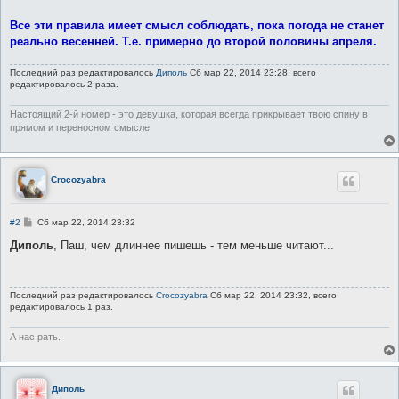
Все эти правила имеет смысл соблюдать, пока погода не станет
реально весенней. Т.е. примерно до второй половины апреля.
Последний раз редактировалось
Диполь
Сб мар 22, 2014 23:28, всего
редактировалось 2 раза.
Настоящий 2-й номер - это девушка, которая всегда прикрывает твою спину в
прямом и переносном смысле
Crocozyabra
С
#2
Сб мар 22, 2014 23:32
о
о
Диполь
, Паш, чем длиннее пишешь - тем меньше читают...
б
щ
е
н
Последний раз редактировалось
Crocozyabra
Сб мар 22, 2014 23:32, всего
и
редактировалось 1 раз.
е
А нас рать.
Диполь