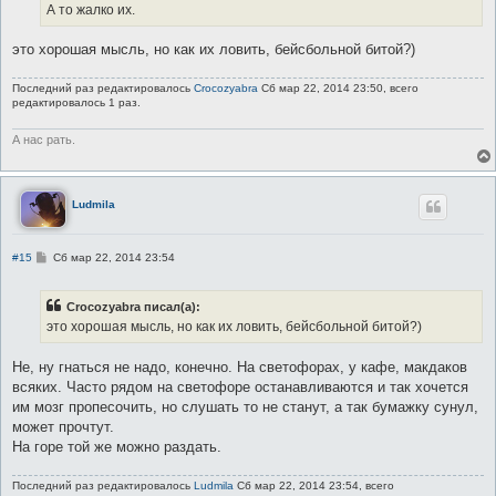
А то жалко их.
это хорошая мысль, но как их ловить, бейсбольной битой?)
Последний раз редактировалось
Crocozyabra
Сб мар 22, 2014 23:50, всего
редактировалось 1 раз.
А нас рать.
Ludmila
С
#15
Сб мар 22, 2014 23:54
о
о
б
Crocozyabra писал(а):
щ
е
это хорошая мысль, но как их ловить, бейсбольной битой?)
н
и
е
Не, ну гнаться не надо, конечно. На светофорах, у кафе, макдаков
всяких. Часто рядом на светофоре останавливаются и так хочется
им мозг пропесочить, но слушать то не станут, а так бумажку сунул,
может прочтут.
На горе той же можно раздать.
Последний раз редактировалось
Ludmila
Сб мар 22, 2014 23:54, всего