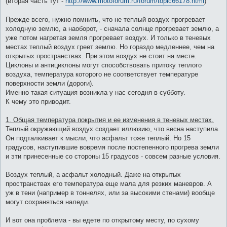
(вторая часть тут -
http://www.motoforum.ru/forum/topic66178.html
)
Прежде всего, нужно помнить, что не теплый воздух прогревает
холодную землю, а наоборот, - сначала солнце прогревает землю, а
уже потом нагретая земля прогревает воздух. И только в теневых
местах теплый воздух греет землю. Но гораздо медленнее, чем на
открытых пространствах. При этом воздух не стоит на месте.
Циклоны и антициклоны могут способствовать притоку теплого
воздуха, температура которого не соответствует температуре
поверхности земли (дороги).
Именно такая ситуация возникла у нас сегодня в субботу.
К чему это приводит.
1. Общая температура покрытия и ее изменения в теневых местах.
Теплый окружающий воздух создает иллюзию, что весна наступила.
Он подталкивает к мысли, что асфальт тоже теплый. Но 15
градусов, наступившие вовремя после постепенного прогрева земли
и эти принесенные со стороны 15 градусов - совсем разные условия.
Воздух теплый, а асфальт холодный. Даже на открытых
пространствах его температура еще мала для резких маневров. А
уж в тени (например в тоннелях, или за высокими стенами) вообще
могут сохраняться наледи.
И вот она проблема - вы едете по открытому месту, по сухому