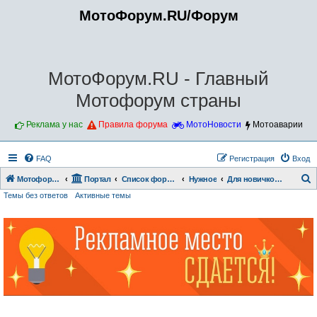
МотоФорум.RU/Форум
МотоФорум.RU - Главный
Мотофорум страны
Реклама у нас
Правила форума
МотоНовости
Мотоаварии
FAQ
Регистрация
Вход
Мотофорум.RU
Портал
Список форумов
Нужное
Для новичков!!!
Темы без ответов
Активные темы
о
и
с
к