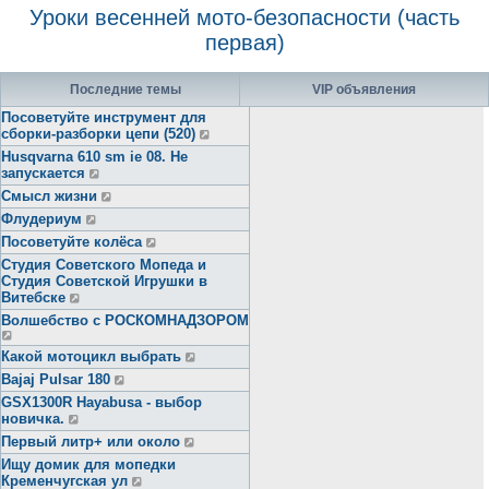
Уроки весенней мото-безопасности (часть
первая)
Последние темы
VIP объявления
Посоветуйте инструмент для
сборки-разборки цепи (520)
Husqvarna 610 sm ie 08. Не
запускается
Смысл жизни
Флудериум
Посоветуйте колёса
Студия Советского Мопеда и
Студия Советской Игрушки в
Витебске
Волшебство с РОСКОМНАДЗОРОМ
Какой мотоцикл выбрать
Bajaj Pulsar 180
GSX1300R Hayabusa - выбор
новичка.
Первый литр+ или около
Ищу домик для мопедки
Кременчугская ул