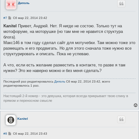
Диполь
С
#7
Сб мар 22, 2014 23:42
о
о
Kanitel
Привет, Андрей. Нет. Я нигде не состою. Только тут на
б
мотофоруме, на моторушке (но там мне не нравится структура
щ
е
блога).
н
Макс146 в том году сделал сайт для мотучебки. Там можно тоже это
и
е
размещать и его продвигать. Но для этого сначала тоже нужно все
структурировать и описать. Пока не успеваю.
А что, если есть желание разместить в контакте, то разве я там
нужен? Это же наверно можно и без меня сделать?
Последний раз редактировалось
Диполь
Сб мар 22, 2014 23:42, всего
редактировалось 1 раз.
Настоящий 2-й номер - это девушка, которая всегда прикрывает твою спину в
прямом и переносном смысле
Kanitel
С
#8
Сб мар 22, 2014 23:43
о