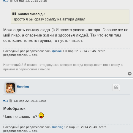
С
#10
Сб мар 22, 2014 23:45
о
о
б
Kanitel писал(а):
щ
е
Просто я бы сразу ссылку на автора давал
н
и
е
Можно дать ссылку сюда..)) И просто указать автора. Главное же не
мой пиар, а спасение жизни и здоровья людей. Так что если там
есть какие-то мото-группы, то пусть читают.
Последний раз редактировалось
Диполь
Сб мар 22, 2014 23:45, всего
редактировалось 1 раз.
Настоящий 2-й номер - это девушка, которая всегда прикрывает твою спину в
прямом и переносном смысле
Running
С
#11
Сб мар 22, 2014 23:46
о
о
Motoбраток
б
щ
Чаво не спишь то?
е
н
и
Последний раз редактировалось
Running
Сб мар 22, 2014 23:46, всего
е
редактировалось 1 раз.