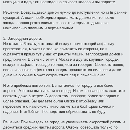
мотоцикл и вдруг он неожиданно срывает колесо и вы падаете.
Решение: Возвращаться домой нужно до наступления ночи (в ранние
сумерки). А если необходимо продолжать движение, то после
захода солнца резко снизить скорость и сделать движение
максимально плавным и вертикальным.
3. Загородная дорога.
Не стоит забывать, что теплый воздух, помогающий асфальту
прогреваться, может не только притекать со стороны, но и
образуется прямо тут у нас от работы машин, теплоотдачи домов и
предприятий. В связи с этим в Москве и других крупных городах
воздух и асфальт гораздо теплее, чем за городом. Соответственно,
все описанные эффекты за городом проявляются сильнее и даже
днем на обочине может сохраняться лед и лежалый снег.
И это проблема номер три. Вы катались по городу и все было
хорошо. А потом вы выехали за город. И там вы наверняка захотите
поехать даже быстрее. А дорога там наоборот, более холодная и
более опасная. Вы делаете обгон ближе к отбойнику или
пересекаете с наклоном линию разметки и бах! Срыв колеса и
падение. В отбойник. Последствия обрисовывать не буду.
Решение: При выездах за город не увеличивать скоростной режим и
держаться средних частей дороги. Обгоны совершать только по