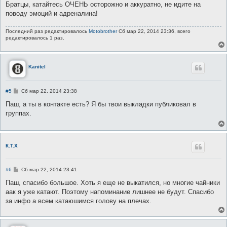
Братцы, катайтесь ОЧЕНЬ осторожно и аккуратно, не идите на
поводу эмоций и адреналина!
Последний раз редактировалось
Motobrother
Сб мар 22, 2014 23:36, всего
редактировалось 1 раз.
Kanitel
С
#5
Сб мар 22, 2014 23:38
о
о
Паш, а ты в контакте есть? Я бы твои выкладки публиковал в
б
группах.
щ
е
н
и
е
К.Т.Х
С
#6
Сб мар 22, 2014 23:41
о
о
Паш, спасибо большое. Хоть я еще не выкатился, но многие чайники
б
аак я уже катают. Поэтому напоминание лишнее не будут. Спасибо
щ
е
за инфо а всем катаюшимся голову на плечах.
н
и
е