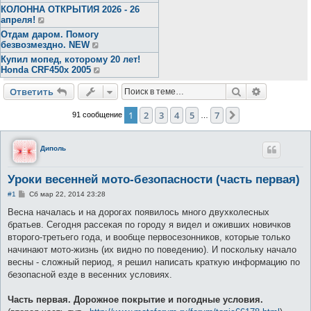
КОЛОННА ОТКРЫТИЯ 2026 - 26
апреля!
Отдам даром. Помогу
безвозмездно. NEW
Купил мопед, которому 20 лет!
Honda CRF450x 2005
Поиск
Расширен
Ответить
1
2
3
4
5
7
След.
91 сообщение
…
Диполь
Уроки весенней мото-безопасности (часть первая)
С
#1
Сб мар 22, 2014 23:28
о
о
Весна началась и на дорогах появилось много двухколесных
б
братьев. Сегодня рассекая по городу я видел и оживших новичков
щ
е
второго-третьего года, и вообще первосезонников, которые только
н
начинают мото-жизнь (их видно по поведению). И поскольку начало
и
е
весны - сложный период, я решил написать краткую информацию по
безопасной езде в весенних условиях.
Часть первая. Дорожное покрытие и погодные условия.