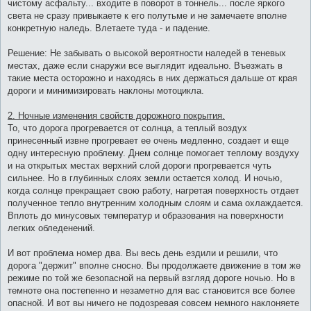
чистому асфальту... входите в поворот в тоннель... после яркого
света не сразу привыкаете к его полутьме и не замечаете вполне
конкретную наледь. Влетаете туда - и падение.
Решение: Не забывать о высокой вероятности наледей в теневых
местах, даже если снаружи все выглядит идеально. Въезжать в
такие места осторожно и находясь в них держаться дальше от края
дороги и минимизировать наклоны мотоцикла.
2. Ночные изменения свойств дорожного покрытия.
То, что дорога прогревается от солнца, а теплый воздух
принесенный извне прогревает ее очень медленно, создает и еще
одну интересную проблему. Днем солнце помогает теплому воздуху
и на открытых местах верхний слой дороги прогревается чуть
сильнее. Но в глубинных слоях земли остается холод. И ночью,
когда солнце прекращает свою работу, нагретая поверхность отдает
полученное тепло внутренним холодным слоям и сама охлаждается.
Вплоть до минусовых температур и образования на поверхности
легких обледенений.
И вот проблема номер два. Вы весь день ездили и решили, что
дорога "держит" вполне сносно. Вы продолжаете движение в том же
режиме по той же безопасной на первый взгляд дороге ночью. Но в
темноте она постепенно и незаметно для вас становится все более
опасной. И вот вы ничего не подозревая совсем немного наклоняете