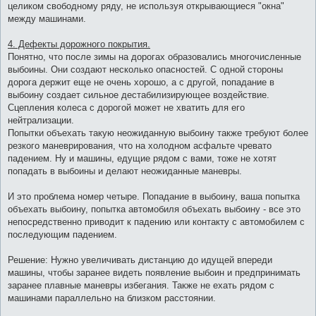
целиком свободному ряду, не используя открывающиеся "окна"
между машинами.
4. Дефекты дорожного покрытия.
Понятно, что после зимы на дорогах образовались многочисленные
выбоины. Они создают несколько опасностей. С одной стороны
дорога держит еще не очень хорошо, а с другой, попадание в
выбоину создает сильное дестабилизирующее воздействие.
Сцепления колеса с дорогой может не хватить для его
нейтрализации.
Попытки объехать такую неожиданную выбоину также требуют более
резкого маневрирования, что на холодном асфальте чревато
падением. Ну и машины, едущие рядом с вами, тоже не хотят
попадать в выбоины и делают неожиданные маневры.
И это проблема номер четыре. Попадание в выбоину, ваша попытка
объехать выбоину, попытка автомобиля объехать выбоину - все это
непосредственно приводит к падению или контакту с автомобилем с
последующим падением.
Решение: Нужно увеличивать дистанцию до идущей впереди
машины, чтобы заранее видеть появление выбоин и предпринимать
заранее плавные маневры избегания. Также не ехать рядом с
машинами параллельно на близком расстоянии.