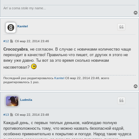
An' a coma stole my name...
Kanitel
С
#12
Сб мар 22, 2014 23:46
о
о
Crocozyabra
, не согласен. В случае с новичками количество чаще
б
переходит в качество! Правильно что пишет, от других я этого не
щ
е
вижу уже давно. Ты вот за это время сколько новичкам
н
насоветовал?
и
е
Последний раз редактировалось
Kanitel
Сб мар 22, 2014 23:46, всего
редактировалось 1 раз.
Ludmila
С
#13
Сб мар 22, 2014 23:48
о
о
Каждый день, с первых теплых деньков, наблюдаю полную
б
противоположность тому, что можно назвать безопасной ездой,
щ
е
особенно применительно к покрытию и погоде. Народ такие чудеса
н