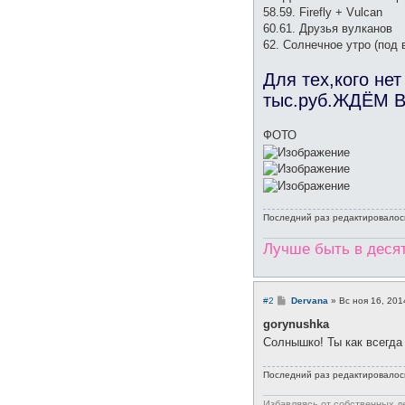
58.59. Firefly + Vulcan
60.61. Друзья вулканов
62. Солнечное утро (под 
Для тех,кого нет
тыс.руб.ЖДЁМ ВС
ФОТО
Последний раз редактировало
Лучше быть в десять
С
#2
Dervana
»
Вс ноя 16, 201
о
о
gorynushka
б
Солнышко! Ты как всегда
щ
е
н
Последний раз редактировало
и
е
Избавляясь от собственных д