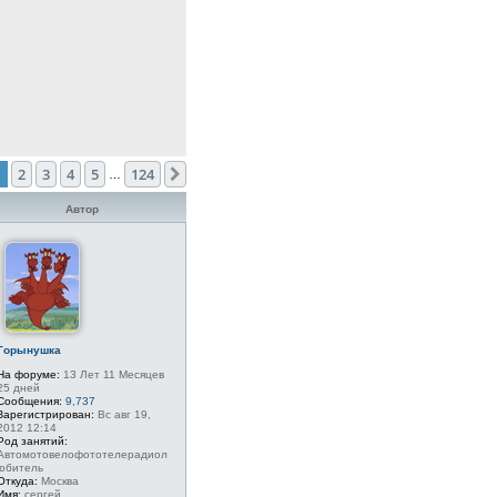
1
2
3
4
5
124
След.
…
Автор
Горынушка
На форуме:
13 Лет 11 Месяцев
25 дней
Сообщения:
9,737
Зарегистрирован:
Вс авг 19,
2012 12:14
Род занятий:
Автомотовелофототелерадиол
юбитель
Откуда:
Москва
Имя:
сергей