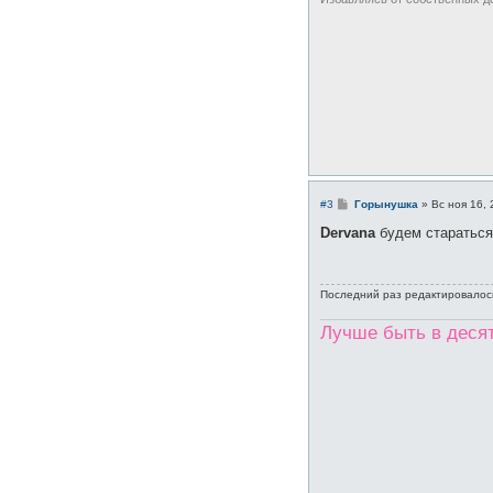
С
#3
Горынушка
»
Вс ноя 16, 
о
о
Dervana
будем стараться)
б
щ
е
н
Последний раз редактировало
и
е
Лучше быть в десять