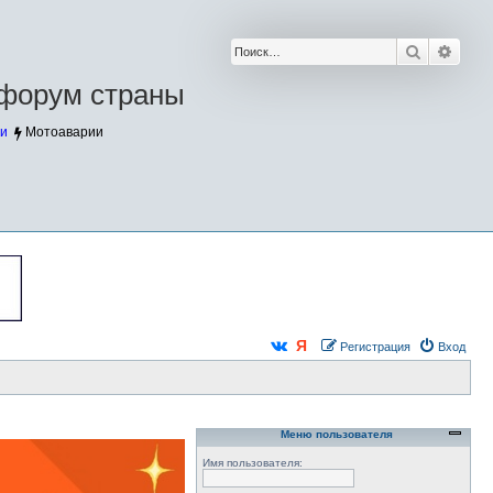
Поиск
Расш
форум страны
и
Мотоаварии
Регистрация
Вход
Меню пользователя
Имя пользователя: