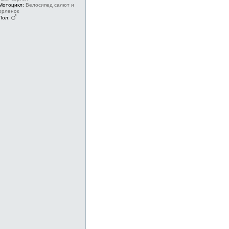
Мотоцикл:
Велосипед салют и
орленок
Пол: