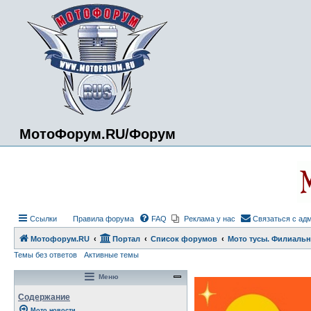
МотоФорум.RU/Форум
Ссылки
Правила форума
FAQ
Реклама у нас
Связаться с ад
Мотофорум.RU
Портал
Список форумов
Мото тусы. Филиальн
Темы без ответов
Активные темы
Меню
Содержание
Мото новости