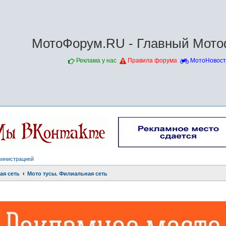
МотоФорум.RU - Главный Мото
Реклама у нас
Правила форума
МотоНовост
министрацией
ая сеть
Мото тусы. Филиальная сеть