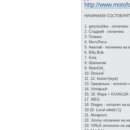
http://www.motof
НАЧИНАЕМ СОСТОВЛЯТ
1. gorynushka - оплачено
2. Сладкий - оплачено
3. Планка
4. МотоЛиса
5. Авелай - оплачено на 
6. Billy.Bob
7. Enia
8. Шапокляк
9. MotoGirl_
10. Drossel
11. 12. busia+(муж)
13. Гришенька - оплатил 
14. Vinnipuuh
15. 16. Мара + KUVALDA 
17. WEG
18. Dragos - оплатил на к
19.20. Local rebel(+1)
21. Akrapovic
22. Jimmy оплачено на ка
23. ViRuS оплачено на ка