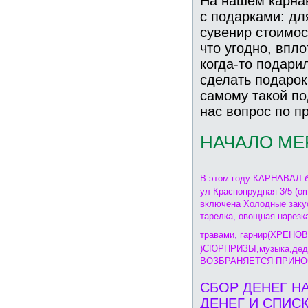
На нашем карна
с подарками: дл
сувенир стоимост
что угодно, впл
когда-то подари
сделать подарок
самому такой по
нас вопрос по пр
НАЧАЛО МЕ
В этом году КАРНАВАЛ 
ул Краснопрудная 3/5 (o
включена Холодные закус
тарелка, овощная нарезк
травами, гарнир(ХРЕ
)СЮРПРИЗЫ,музыка,дед 
ВОЗБРАНЯЕТСЯ ПРИНОС
СБОР ДЕНЕГ НА
ДЕНЕГ И СПИСК