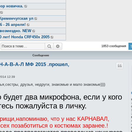
ор новичка.
Кременчугская ул
- 26 апреля!
звозмездно. NEW
0 лет! Honda CRF450x 2005
Поиск
Расширенный поиск
1853 сообщения
Сообщение
Н-А-В-А-Л МФ 2015 .прошел,
2014 12:39
я,сестры, друзья, недруги, знакомые и мало знакомые))))
 будет два микрофона, если у кого
есь пожалуйста в личку.
рищи,напоминаю, что у нас КАРНАВАЛ,
сех позаботиться о костюмах заранее.!