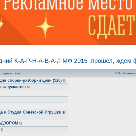
дний К-А-Р-Н-А-В-А-Л МФ 2015 .прошел, ждем ф
следние темы
VIP объявле
для сборки-разборки цепи (520)
е запускается
а и Студия Советской Игрушки в
НАДЗОРОМ