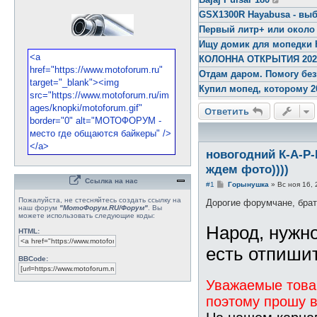
GSX1300R Hayabusa - выб
Первый литр+ или около
Ищу домик для мопедки 
КОЛОННА ОТКРЫТИЯ 2026 
Отдам даром. Помогу бе
Купил мопед, которому 2
Ответить
новогодний К-А-Р-
ждем фото))))
Ссылка на нас
С
#1
Горынушка
»
Вс ноя 16, 
о
Пожалуйста, не стесняйтесь создать ссылку на
о
Дорогие форумчане, брать
наш форум
"МотоФорум.RU/Форум"
. Вы
б
можете использовать следующие коды:
щ
Народ, нужно
е
HTML:
н
и
есть отпишит
е
BBCode:
Уважаемые това
поэтому прошу в