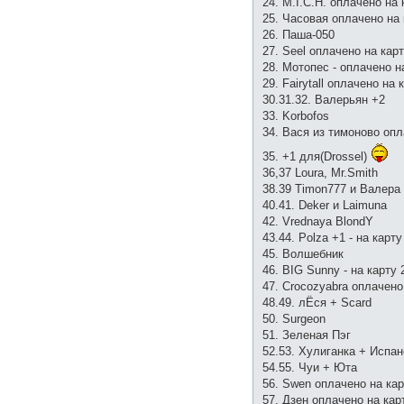
24. M.I.C.H. оплачено на 
25. Часовая оплачено на 
26. Паша-050
27. Seel оплачено на кар
28. Мотопес - оплачено н
29. Fairytall оплачено на 
30.31.32. Валерьян +2
33. Korbofos
34. Вася из тимоново оп
35. +1 для(Drossel)
36,37 Loura, Mr.Smith
38.39 Timon777 и Валера 
40.41. Deker и Laimuna
42. Vrednaya BlondY
43.44. Polza +1 - на карту
45. Волшебник
46. BIG Sunny - на карту 
47. Crocozyabra оплачено
48.49. лЁся + Scard
50. Surgeon
51. Зеленая Пэг
52.53. Хулиганка + Испан
54.55. Чуи + Юта
56. Swen оплачено на кар
57. Дзен оплачено на кар