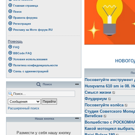
Главная страница
Поиск
Правила форума
Регистрация
Рекламу на Мото форум.RU
Помощь
FAQ
BBCode FAQ
нового
Условия использования
Политика конфиденциальности
Связь с администрацией
По
Посоветуйте инструмент 
Поиск
Husqvarna 610 sm ie 08. Н
Смысл жизни
Флудериум
Посоветуйте колёса
Расширенный поиск
Студия Советского Мопед
Витебске
Наша кнопка
Волшебство с РОСКОМ
Какой мотоцикл выбрать
Размести у себя нашу кнопку
Bajaj Pulsar 180