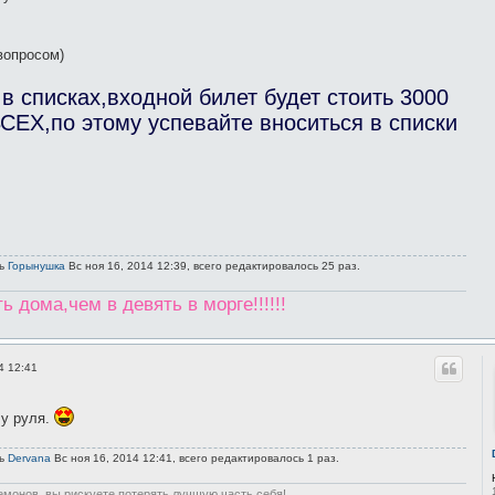
вопросом)
 в списках,входной билет будет стоить 3000
ЕХ,по этому успевайте вноситься в списки
сь
Горынушка
Вс ноя 16, 2014 12:39, всего редактировалось 25 раз.
 дома,чем в девять в морге!!!!!!
4 12:41
 у руля.
сь
Dervana
Вс ноя 16, 2014 12:41, всего редактировалось 1 раз.
емонов, вы рискуете потерять лучшую часть себя!