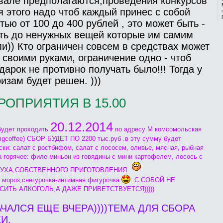
вале предполагаются,проведения конкурсов
я этого надо чтоб каждый принес с собой
ью от 100 до 400 рублей , это может быть -
оть до ненужных вещей которые им самим
ли)) Кто ограничен совсем в средствах может
 своими руками, ограничение одно - чтоб
дарок не противно получать было!!! Тогда у
изам будет решен. )))
РОПРИЯТИЯ В 15.00
20.12.2014
будет проходить
по адресу М комсомольская
mgcoffee) СБОР БУДЕТ ПО 2200 тыс.руб .в эту сумму будет
ки: салат с ростбифом, салат с лососем, оливье, мясная, рыбная
а горячее: филе миньон из говядины с мини картофелем, лосось с
НОВУХА,СОБСТВЕННОГО ПРИГОТОВЛЕНИЯ
мороз,снегурочка-интимная фигурочка
.С СОБОЙ НЕ
ИТЬ АЛКОГОЛЬ,А ДАЖЕ ПРИВЕТСТВУЕТСЯ)))))
ЧАЛСЯ ЕЩЕ ВЧЕРА))))ТЕМА ДЛЯ СБОРА
И.