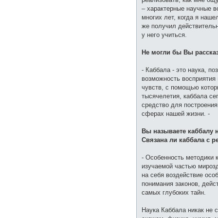
– характерные научные во
многих лет, когда я наше
же получил действительно
у него учиться.
Не могли бы Вы рассказ
- Каббала - это наука, п
возможность восприятия 
чувств, с помощью котор
тысячелетия, каббала се
средство для построения
сферах нашей жизни. -
Вы называете каббалу н
Связана ли каббала с р
- Особенность методики 
изучаемой частью мирозд
на себя воздействие особ
понимания законов, дейс
самых глубоких тайн.
Наука Каббала никак не с