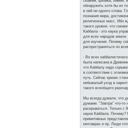
скажем, физика, химия, м
обнаружить хотя бы из то
в ней ни одного слова. Г
познания мира, достижен
религиозных масс. Ибо ж
такого уровня, что сможе
Каббала - это наука упра
для всех народов земли.
для изучения. Почему се
распространяться по все
- Во всех каббалистическ
была написана в Древнем 
что Каббалу надо скрыват
в соответствии с эгоизм
путь. Сейчас кризис ста
небывалый уход в наркот
такого всеобщего разоча
Мы всегда думали, что де
думаем. "Завтра" что-то 
раскрываться. Только с 
науки Каббала. Почему? 
примитивных представлен
кентаврах и пр. Люди го