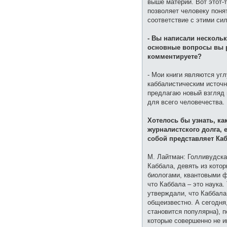
выше материи. Вот этот-т
позволяет человеку понят
соответствие с этими сил
- Вы написали нескольк
основные вопросы вы р
комментируете?
- Мои книги являются уг
каббалистическим источн
предлагаю новый взгляд 
для всего человечества.
Хотелось бы узнать, ка
журналистского долга, 
собой представляет Ка
М. Лайтман: Голливудска
Каббала, девять из кото
биологами, квантовыми ф
что Каббала – это наука
утверждали, что Каббала
общеизвестно. А сегодня
становится популярна), 
которые совершенно не и