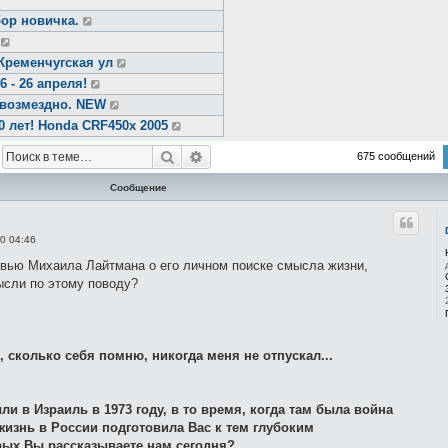
ор новичка.
Кременчугская ул
- 26 апреля!
звозмездно. NEW
0 лет! Honda CRF450x 2005
Поиск
Расширенный поиск
675 сообщений
Сообщение
20 04:46
вью Михаила Лайтмана о его личном поиске смысла жизни,
мысли по этому поводу?
 сколько себя помню, никогда меня не отпускал...
и в Израиль в 1973 году, в то время, когда там была война
жизнь в России подготовила Вас к тем глубоким
ых Вы рассказываете нам сегодня?