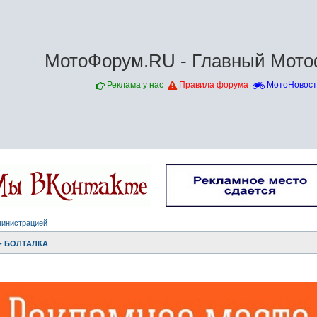
МотоФорум.RU - Главный Мото
Реклама у нас
Правила форума
МотоНовост
министрацией
- БОЛТАЛКА