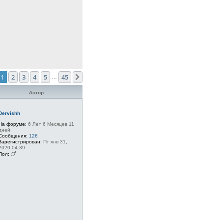
1
2
3
4
5
45
След.
…
Автор
Dervishh
На форуме:
6 Лет 6 Месяцев 11
дней
Сообщения:
126
Зарегистрирован:
Пт янв 31,
2020 04:39
Пол: