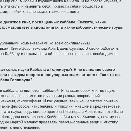
о мир сил, мыслей и изучает наука Каббала. И не просто изучает, а
ь эти силы и изменить себя, привести себя и общество в
ами, прийти к равновесию, гармонии с ними.
о десятков книг, посвященных каббале. Скажите, какие
ассматриваете в своих книгах, и какие каббалистические труды
лубленными комментариями ко всем оригинальным
икам: Книге Зоар, текстам Ари, Бааль Сулама. В своих работах я
на Каббалу и показываю и объясняю ее как знание, необходимое
кая связь науки Каббала и Голливуда? Я не выполню своего
если не задам вопрос о популярных знаменитостях. Так что же
ббала Голливуда?
я каббала не является Каббалой. Я написал сорок книг по науке
рых написаны совместно с учеными разных направлений –
изиками, философами. И как ученым, так и каббалистам понятно,
. Такие философы как Лейбниц и Ройхлин, жившие в средневековье,
 – это наука, ведь еще во времена Пифагора и Аристотеля это было
, благодаря популярности Каббалы (и я могу объяснить, почему она
под ее маркой желают продавать легкомысленные вещи и мистику,
меют к ней отношения.