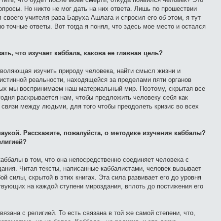
просы. Но никто не мог дать на них ответа. Лишь по прошествии
л своего учителя рава Баруха Ашлага и спросил его об этом, я тут
 точные ответы. Вот тогда я понял, что здесь мое место и остался
ать, что изучает каббала, какова ее главная цель?
озволяющая изучить природу человека, найти смысл жизни и
истинной реальности, находящейся за пределами пяти органов
ых мы воспринимаем наш материальный мир. Поэтому, скрытая все
годня раскрывается нам, чтобы предложить человеку себя как
 связи между людьми, для того чтобы преодолеть кризис во всех
аукой. Расскажите, пожалуйста, о методике изучения каббалы?
елигией?
каббалы в том, что она непосредственно соединяет человека с
ания. Читая тексты, написанные каббалистами, человек вызывает
ой силы, скрытой в этих книгах. Эта сила развивает его до уровня
твующих на каждой ступени мироздания, вплоть до постижения его
вязана с религией. То есть связана в той же самой степени, что,