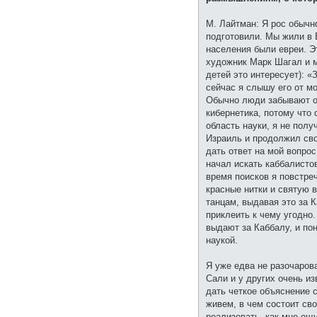
М. Лайтман: Я рос обыч
подготовили. Мы жили в 
населения были евреи. Э
художник Марк Шагал и мн
детей это интересует): 
сейчас я слышу его от мо
Обычно люди забывают о 
кибернетика, потому что 
область науки, я не полу
Израиль и продолжил сво
дать ответ на мой вопрос
начал искать каббалистов
время поисков я повстре
красные нитки и святую в
танцам, выдавая это за 
приклеить к чему угодно.
выдают за Каббалу, и пон
наукой.
Я уже едва не разочаров
Сали и у других очень из
дать четкое объяснение 
живем, в чем состоит сво
реализовать, как мне ощу