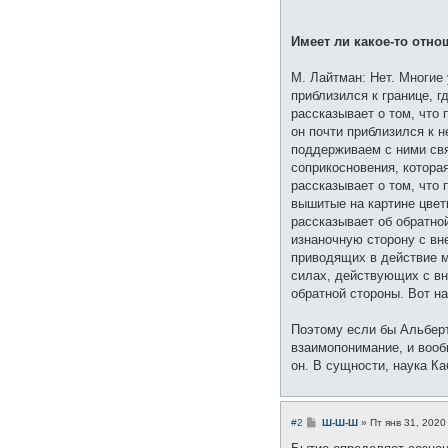
Имеет ли какое-то отн
М. Лайтман: Нет. Многие
приблизился к границе, 
рассказывает о том, что 
он почти приблизился к н
поддерживаем с ними свя
соприкосновения, которая
рассказывает о том, что 
вышитые на картине цвет
рассказывает об обратно
изнаночную сторону с вн
приводящих в действие м
силах, действующих с вн
обратной стороны. Вот на
Поэтому если бы Альберт
взаимопонимание, и вооб
он. В сущности, наука Каб
С
#2
Ш-Ш-Ш
»
Пт янв 31, 2020
о
о