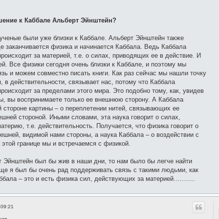
ошение к Каббале Альберт Эйнштейн?
 ученые были уже близки к Каббале. Альберт Эйнштейн также
где заканчивается физика и начинается Каббала. Ведь Каббала
происходит за материей, т.е. о силах, приводящих ее в действие. И
ей. Все физики сегодня очень близки к Каббале, и поэтому мы
зь и можем совместно писать книги. Как раз сейчас мы нашли точку
, в действительности, связывает нас, потому что Каббала
происходит за пределами этого мира. Это подобно тому, как, увидев
ы, вы воспринимаете только ее внешнюю сторону. А Каббала
й стороне картины – о переплетении нитей, связывающих ее
ешней стороной. Иными словами, эта наука говорит о силах,
атерию, т.е. действительность. Получается, что физика говорит о
ешней, видимой нами стороны, а наука Каббала – о воздействии с
 этой границе мы и встречаемся с физикой.
 Эйнштейн был бы жив в наши дни, то нам было бы легче найти
ще я был бы очень рад поддерживать связь с такими людьми, как
бала – это и есть физика сил, действующих за материей...........
 09:21