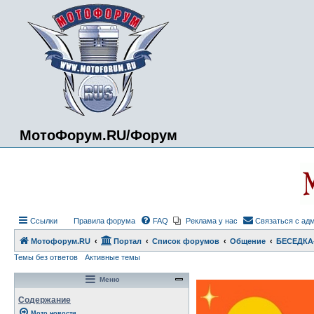
МотоФорум.RU/Форум
Ссылки
Правила форума
FAQ
Реклама у нас
Связаться с ад
Мотофорум.RU
Портал
Список форумов
Общение
БЕСЕДКА
Темы без ответов
Активные темы
Меню
Содержание
Мото новости