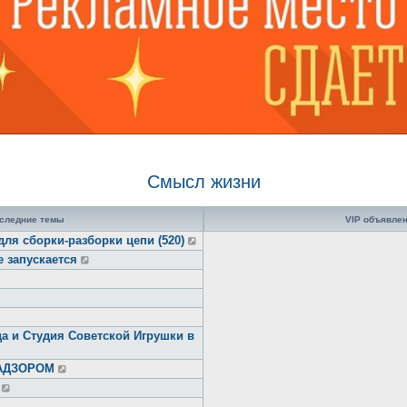
Смысл жизни
следние темы
VIP объявле
для сборки-разборки цепи (520)
е запускается
а и Студия Советской Игрушки в
НАДЗОРОМ