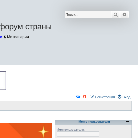
Поиск
Расш
форум страны
и
Мотоаварии
Регистрация
Вход
Меню пользователя
Имя пользователя: