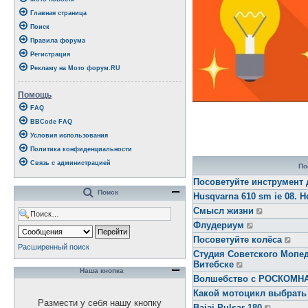
Главная страница
Поиск
Правила форума
Регистрация
Рекламу на Мото форум.RU
Помощь
FAQ
BBCode FAQ
Условия использования
Политика конфиденциальности
Связь с администрацией
По
Посоветуйте инструмент 
Поиск
Husqvarna 610 sm ie 08. Н
Смысл жизни
Флудериум
Посоветуйте колёса
Расширенный поиск
Студия Советского Мопед
Витебске
Наша кнопка
Волшебство с РОСКОМ
Какой мотоцикл выбрать
Размести у себя нашу кнопку
Bajaj Pulsar 180