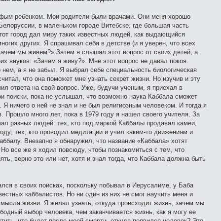
нфым ребенком. Мои родители были врачами. Они меня хорошо
Белоруссии, в маленьком городе Витебске, где большая часть
тот город дал миру таких известных людей, как выдающийся
огих других. Я спрашивал себя в детстве (и я уверен, что всех
«Зачем мы живем?» Затем я слышал этот вопрос от своих детей, а
их внуков: «Зачем я живу?». Мне этот вопрос не давал покоя.
нем, а я не забыл. Я выбрал себе специальность биологическая
считал, что она поможет мне узнать секрет жизни. Но изучив и эту
чил ответа на свой вопрос. Уже, будучи ученым, я приехал в
и поиски, пока не услышал, что возможно наука Каббала сможет
. Я ничего о ней не знал и не был религиозным человеком. И тогда я
. Прошло много лет, пока в 1979 году я нашел своего учителя. За
чал разных людей: тех, кто под маркой Каббалы продавал камеи,
оду; тех, кто проводил медитации и учил каким-то движениям и
Каббалу. Внезапно я обнаружил, что название «Каббала» хотят
 Но все же я ходил повсюду, чтобы познакомиться с тем, что
ять, верно это или нет, хотя и знал тогда, что Каббала должна быть
ался в своих поисках, поскольку побывал в Иерусалиме, у Баба
вестных каббалистов. Но ни один из них не смог научить меня и
смысла жизни. Я желал узнать, откуда происходит жизнь, зачем мы
бодный выбор человека, чем заканчивается жизнь, как я могу ее
тить, что будет после моей смерти, откуда появился человек? Это