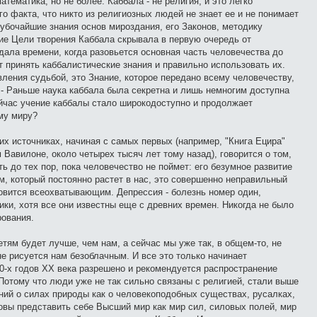
атематика, но не более. Каббала - не религия, и это легко
го факта, что никто из религиозных людей не знает ее и не понимает
лубочайшие знания основ мироздания, его Законов, методику
ие Цели творения Каббала скрывала в первую очередь от
дала времени, когда разовьется основная часть человечества до
т принять каббалистические знания и правильно использовать их.
вления судьбой, это Знание, которое передано всему человечеству,
 - Раньше наука каббала была секретна и лишь немногим доступна
йчас учение каббалы стало широкодоступно и продолжает
му миру?
их источниках, начиная с самых первых (например, "Книга Ецира"
Вавилоне, около четырех тысяч лет тому назад), говорится о том,
ь до тех пор, пока человечество не поймет: его безумное развитие
ом, который постоянно растет в нас, это совершенно неправильный
новится всеохватывающим. Депрессия - болезнь номер один,
ики, хотя все они известны еще с древних времен. Никогда не было
рования.
тям будет лучше, чем нам, а сейчас мы уже так, в общем-то, не
не рисуется нам безоблачным. И все это только начинает
90-х годов XX века разрешено и рекомендуется распространение
Потому что люди уже не так сильно связаны с религией, стали выше
ий о силах природы как о человекоподобных существах, русалках,
товы представить себе Высший мир как мир сил, силовых полей, мир