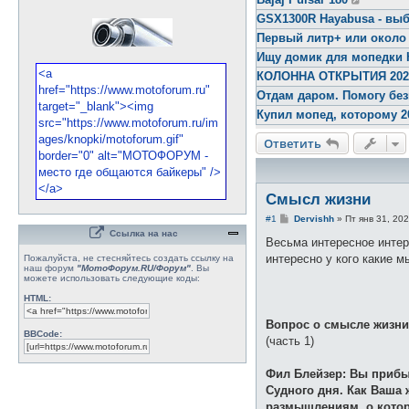
GSX1300R Hayabusa - выб
Первый литр+ или около
Ищу домик для мопедки 
КОЛОННА ОТКРЫТИЯ 2026 
Отдам даром. Помогу бе
Купил мопед, которому 2
Ответить
Смысл жизни
С
#1
Dervishh
»
Пт янв 31, 20
о
Ссылка на нас
о
Весьма интересное интер
б
интересно у кого какие 
Пожалуйста, не стесняйтесь создать ссылку на
щ
наш форум
"МотоФорум.RU/Форум"
. Вы
е
можете использовать следующие коды:
н
и
HTML:
е
Вопрос о смысле жизни,
BBCode:
(часть 1)
Фил Блейзер: Вы прибыл
Судного дня. Как Ваша 
размышлениям, о котор