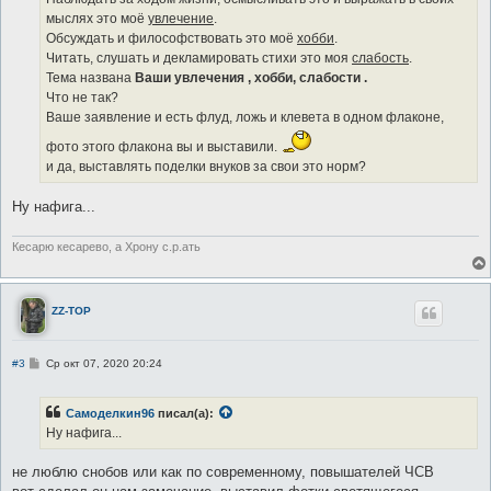
мыслях это моё
увлечение
.
Обсуждать и философствовать это моё
хобби
.
Читать, слушать и декламировать стихи это моя
слабость
.
Тема названа
Ваши увлечения , хобби, слабости .
Что не так?
Ваше заявление и есть флуд, ложь и клевета в одном флаконе,
фото этого флакона вы и выставили.
и да, выставлять поделки внуков за свои это норм?
Ну нафига...
Кесарю кесарево, а Хрону с.р.ать
ZZ-TOP
С
#3
Ср окт 07, 2020 20:24
о
о
б
Самоделкин96
писал(а):
щ
е
Ну нафига...
н
и
е
не люблю снобов или как по современному, повышателей ЧСВ