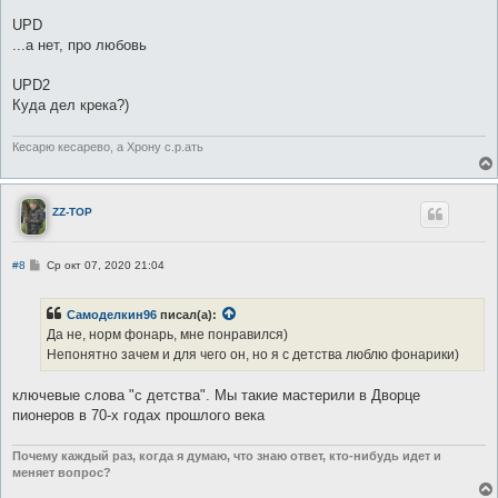
и
UPD
е
...а нет, про любовь
UPD2
Куда дел крека?)
Кесарю кесарево, а Хрону с.р.ать
ZZ-TOP
С
#8
Ср окт 07, 2020 21:04
о
о
б
Самоделкин96
писал(а):
щ
е
Да не, норм фонарь, мне понравился)
н
Непонятно зачем и для чего он, но я с детства люблю фонарики)
и
е
ключевые слова "с детства". Мы такие мастерили в Дворце
пионеров в 70-х годах прошлого века
Почему каждый раз, когда я думаю, что знаю ответ, кто-нибудь идет и
меняет вопрос?