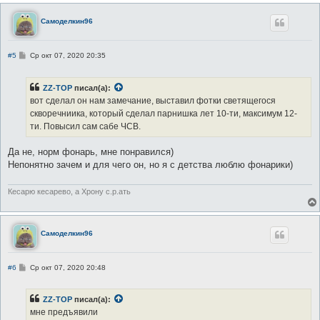
Самоделкин96
С
#5
Ср окт 07, 2020 20:35
о
о
б
ZZ-TOP
писал(а):
щ
е
вот сделал он нам замечание, выставил фотки светящегося
н
скворечниика, который сделал парнишка лет 10-ти, максимум 12-
и
е
ти. Повысил сам сабе ЧСВ.
Да не, норм фонарь, мне понравился)
Непонятно зачем и для чего он, но я с детства люблю фонарики)
Кесарю кесарево, а Хрону с.р.ать
Самоделкин96
С
#6
Ср окт 07, 2020 20:48
о
о
б
ZZ-TOP
писал(а):
щ
е
мне предъявили
н