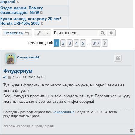
апреля!
Отдам даром. Помогу
безвозмездно. NEW
Купил мопед, которому 20 лет!
Honda CRF450x 2005
Поиск
Расширен
Ответить
1
2
3
4
5
317
След.
4745 сообщений
…
Самоделкин96
Флудериум
С
#1
Ср окт 07, 2020 20:04
о
о
Тут будем флудить, а то как-то неудобно уже, ни одной темы без
б
моего флуда)
щ
е
Весь флуд из профильных тем- продолжать тут. Переодически буду
н
менять название в соответствии с инфоповодом)
и
е
Последний раз редактировалось
Самоделкин96
Вс дек 25, 2022 19:04, всего
редактировалось 3 раза.
Кесарю кесарево, а Хрону с.р.ать