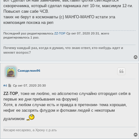
вот сделал он нам замечание, выставил фотки светящегося
скворечниика, который сделал парнишка лет 10-ти, максимум 12-ти.
Повысил сам сабе ЧСВ.
таких не берут в космонавты (с) МАНГО-МАНГО кстати эта
композиция похожа на реп
Последний раз редактировалось
ZZ-TOP
Ср окт 07, 2020 20:31, всего
редактировалось 1 раз.
Почему каждый раз, когда я думаю, что знаю ответ, кто-нибудь идет и
меняет вопрос?
Самоделкин96
С
#4
Ср окт 07, 2020 20:30
о
о
ZZ-TOP
, тоже не люблю, но абсолютно случайно отгородил себя в
б
первые же дни пребывания на форуме)
щ
е
Хотя, в любом случае есть и правда в претензии- тема хорошая,
н
нефиг ее засорять флудом и фотками людей с некоторым
и
е
дуализмом
Кесарю кесарево, а Хрону с.р.ать