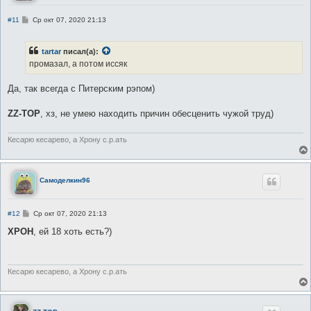
С
#11
Ср окт 07, 2020 21:13
о
о
б
tartar
писал(а):
щ
е
промазал, а потом иссяк
н
и
е
Да, так всегда с Питерским рэпом)
ZZ-TOP
, хз, не умею находить причин обесценить чужой труд)
Кесарю кесарево, а Хрону с.р.ать
Самоделкин96
С
#12
Ср окт 07, 2020 21:13
о
о
XPOH
, ей 18 хоть есть?)
б
щ
е
н
и
Кесарю кесарево, а Хрону с.р.ать
е