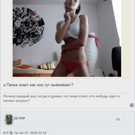
а Папка знает как она тут выёживает?
Почему каждый раз, когда я думаю, что знаю ответ, кто-нибудь идет и
меняет вопрос?
ZZ-TOP
С
#15
Ср окт 07, 2020 21:19