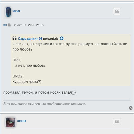
tartar
С
#9
Ср окт 07, 2020 21:09
о
о
б
Самоделкин96
писал(а):
щ
е
tartar, ого, он еще жив и так же грустно рифмует на глаголы Хоть не
н
про любовь
и
е
UPD
...а нет, про любовь
UPD2
Куда дел крека?)
промазал темой, а потом иссяк запал)))
Я не последняя сволочь, за мной еще двое занимали.
XPOH