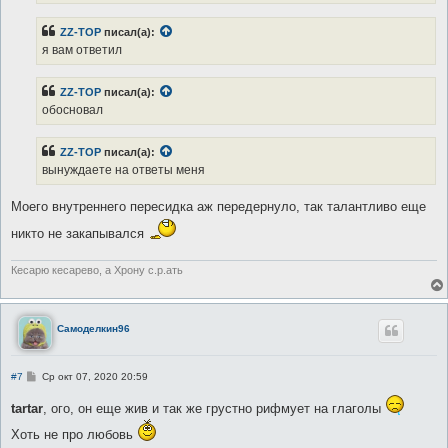
и
е
ZZ-TOP
писал(а):
я вам ответил
ZZ-TOP
писал(а):
обосновал
ZZ-TOP
писал(а):
вынуждаете на ответы меня
Моего внутреннего пересидка аж передернуло, так талантливо еще
никто не закапывался
Кесарю кесарево, а Хрону с.р.ать
Самоделкин96
С
#7
Ср окт 07, 2020 20:59
о
о
tartar
, ого, он еще жив и так же грустно рифмует на глаголы
б
щ
Хоть не про любовь
е
н