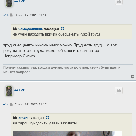
ZZ-TOP
С
#13
Ср окт 07, 2020 21:16
о
о
б
Самоделкин96
писал(а):
щ
е
не умею находить причин обесценить чужой труд)
н
и
е
труд обесценить никому невозможно. Труд есть труд. Но вот
результат этого труда может обесценить сам автор.
Например Сизиф.
Почему каждый раз, когда я думаю, что знаю ответ, кто-нибудь идет и
меняет вопрос?
ZZ-TOP
С
#14
Ср окт 07, 2020 21:17
о
о
б
XPOH
писал(а):
щ
е
Да харош гундосить, давай зажигать!...
н
и
е