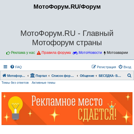
МотоФорум.RU/Форум
МотоФорум.RU - Главный
Мотофорум страны
Реклама у нас
Правила форума
МотоНовости
Мотоаварии
FAQ
Регистрация
Вход
Мотофорум.RU
Портал
Список форумов
Общение
БЕСЕДКА- БОЛТАЛКА
Темы без ответов
Активные темы
о
и
с
к