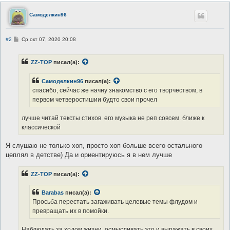
Самоделкин96
С
#2
Ср окт 07, 2020 20:08
о
о
б
ZZ-TOP
писал(а):
щ
е
н
Самоделкин96
писал(а):
и
е
спасибо, сейчас же начну знакомство с его творчеством, в
первом четверостишии будто свои прочел
лучше читай тексты стихов. его музыка не реп совсем. ближе к
классической
Я слушаю не только хоп, просто хоп больше всего остального
цеплял в детстве) Да и ориентируюсь я в нем лучше
ZZ-TOP
писал(а):
Barabas
писал(а):
Просьба перестать загаживать целевые темы флудом и
превращать их в помойки.
Наблюдать за ходом жизни, осмысливать это и выражать в своих