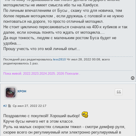
мотоциклисты не имеет смысла ибо ты на Хаябусе.
По личным впечатлениям от Бусы , скажу что для новичка, тем
более первым мотоциклом , если дружишь с головой и не нужно
понтоваться на дороге, то просто отличный мотоцикл.
Не стоит циклично пересаживаться сначала на 400-х кубиков и так
далее, если хочешь понять что ждать от мотоцикла....
Да еще тонкость, людям с маленьким ростом Буса будет не
удобна....
Прошу учесть что это мой личный опыт...
Последний раз редактировалось
lexx2810
Чт июл 28, 2022 00:08, всего
редактировалось 1 раз.
Пока живой. 2022.2023.2024.2025. 2026 Поехали .
XPOH
С
#2
Ср июл 27, 2022 22:17
о
о
Поздравляю с покупкой! Хороший выбор!
б
щ
Круче бусы ничего нет в этом классе.
е
Руль на малых скоростях слишком тяжел - смотри демфер руля,
н
и
скорее всего он регулииуемый или электронно регулируемый в
е