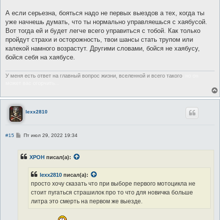
А если серьезна, бояться надо не первых выездов а тех, когда ты
уже начнешь думать, что ты нормально управляешься с хаябусой.
Вот тогда ей и будет легче всего управиться с тобой. Как только
пройдут страхи и осторожность, твои шансы стать трупом или
калекой намного возрастут. Другими словами, бойся не хаябусу,
бойся себя на хаябусе.
У меня есть ответ на главный вопрос жизни, вселенной и всего такого
, но он
может вас огорчить...
lexx2810
С
#15
Пт июл 29, 2022 19:34
о
о
б
XPOH
писал(а):
щ
е
н
lexx2810
писал(а):
и
е
просто хочу сказать что при выборе первого мотоцикла не
стоит пугаться страшилок про то что для новичка больше
литра это смерть на первом же выезде.