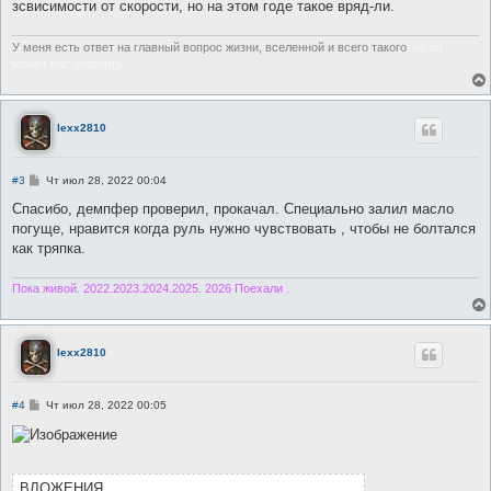
зсвисимости от скорости, но на этом годе такое вряд-ли.
У меня есть ответ на главный вопрос жизни, вселенной и всего такого
, но он
может вас огорчить...
lexx2810
С
#3
Чт июл 28, 2022 00:04
о
о
Спасибо, демпфер проверил, прокачал. Специально залил масло
б
погуще, нравится когда руль нужно чувствовать , чтобы не болтался
щ
е
как тряпка.
н
и
е
Пока живой. 2022.2023.2024.2025. 2026 Поехали .
lexx2810
С
#4
Чт июл 28, 2022 00:05
о
о
б
щ
е
н
ВЛОЖЕНИЯ