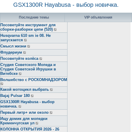
GSX1300R Hayabusa - выбор новичка.
Последние темы
VIP объявления
Посоветуйте инструмент для
сборки-разборки цепи (520)
Husqvarna 610 sm ie 08. Не
запускается
Смысл жизни
Флудериум
Посоветуйте колёса
Студия Советского Мопеда и
Студия Советской Игрушки в
Витебске
Волшебство с РОСКОМНАДЗОРОМ
Какой мотоцикл выбрать
Bajaj Pulsar 180
GSX1300R Hayabusa - выбор
новичка.
Первый литр+ или около
Ищу домик для мопедки
Кременчугская ул
КОЛОННА ОТКРЫТИЯ 2026 - 26