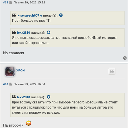
С
#13
Пт июл 29, 2022 15:12
о
о
б
►sergeech007◄
писал(а):
щ
е
Пост больше не про ТП
н
и
е
lexx2810
писал(а):
Я не пытаюсь рассказывать о том какой невьебеNNый мотоцикл
или какой я красавчик..
No comment
XPOH
С
#14
Пт июл 29, 2022 16:54
о
о
б
lexx2810
писал(а):
щ
е
просто хочу сказать что при выборе первого мотоцикла не стоит
н
пугаться страшилок про то что для новичка больше литра это
и
е
смерть на первом же выезде.
На втором?