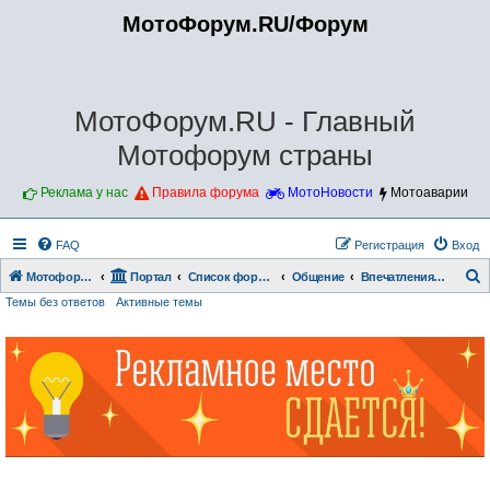
МотоФорум.RU/Форум
МотоФорум.RU - Главный
Мотофорум страны
Реклама у нас
Правила форума
МотоНовости
Мотоаварии
FAQ
Регистрация
Вход
Мотофорум.RU
Портал
Список форумов
Общение
Впечатления и отзывы о мотоциклах
Темы без ответов
Активные темы
о
и
с
к