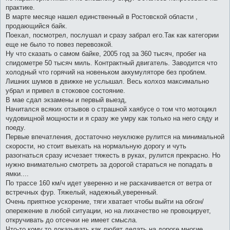
практике.
В марте месяце нашел единственный в Ростовской области ,
продающийся байк.
Поехал, посмотрел, послушал и сразу забрал его.Так как категории
еще не было то повез перевозкой.
Ну что сказать о самом байке, 2005 год за 360 тысяч, пробег на
спидометре 50 тысяч миль. Контрактный двигатель. Заводится что
холодный что горячий на новеньком аккумуляторе без проблем.
Лишних шумов в движке не услышал. Весь колхоз максимально
убрал и привел в стоковое состояние.
В мае сдал экзамены и первый выезд,
Начитался всяких отзывов о страшной хаябусе о том что мотоцикл
чудовищной мощности и я сразу же умру как только на него сяду и
поеду.
Первые впечатления, достаточно неуклюже рулится на минимальной
скорости, но стоит выехать на нормальную дорогу и чуть
разогнаться сразу исчезает тяжесть в руках, рулится прекрасно. Но
нужно внимательно смотреть за дорогой стараться не попадать в
ямки....
По трассе 160 км/ч идет уверенно и не раскачивается от ветра от
встречных фур. Тяжелый, надежный,уверенный.
Очень приятное ускорение, тяги хватает чтобы выйти на обгон/
опережение в любой ситуации, но на лихачество не провоцирует,
откручивать до отсечки не имеет смысла.
Что-то кому то доказывать как любят делать на дороге многие