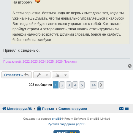
На втором?
А если серьезна, бояться надо не первых выездов а тех, когда ты
уже начнешь думать, что ты нормально управляешься с хаябусой.
Вот тогда ей и будет легче всего управиться с тобой. Как только
пройдут страхи и осторожность, твои шансы стать трупом или
калекой намного возрастут. Другими словами, бойся не хаябусу,
бойся себя на хаябусе.
Принял к сведенью.
Пока живой. 2022.2023.2024.2025. 2026 Поехали .
Ответить
1
2
3
4
5
14
След.
203 сообщения
…
Мотофорум.RU
Портал
Список форумов
Создано на основе
phpBB
® Forum Software © phpBB Limited
Русская поддержка phpBB