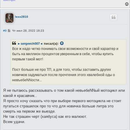
lexx2810
С
#9
Чт июл 28, 2022 18:23
о
о
б
►sergeech007◄
писал(а):
щ
е
Все ж надо четко понимать свои возможности и свой характер и
н
быть на миллион процентов уверенным в себе, чтобы купить
и
е
первым такой мот!
Пост больше не про ТП, а для того, чтобы заставить других
новичков задуматься после прочтения этого хвалебной оды о
невъебеNNости...
Я не пытаюсь рассказывать о том какой невьебеNNый мотоцикл или
какой я красавчик..
Я просто хочу сказать что при выборе первого мотоцикла не стоит
пугаться страшилок про то что для новичка больше литра это
смерть на первом же выезде.
Не так страшен черт (хаябуса) как его малюют.
Всем удачи.