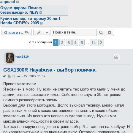
апреля!
Отдам даром. Помогу
безвозмездно. NEW
Купил мопед, которому 20 лет!
Honda CRF450x 2005
Поиск
Расширен
Ответить
1
2
3
4
5
14
След.
203 сообщения
…
lexx2810
GSX1300R Hayabusa - выбор новичка.
С
#1
Ср июл 27, 2022 21:39
о
о
Привет читателям...
б
Я новичек в мото. Ну если не считать тех мото что были у меня до
щ
е
армии, разные восходы и ижы...Собственно спустя 30 лет решил
н
немного разнообразить жизнь.
и
е
Выбрал для этого мотоцикл.. Долго выбирал технику, много читал
различных мнений с каких мотоциклов начинать и какие объемы
желательно. Из всего что написано сделал вывод. Нужен мот
максимальной мощности в своем классе.
Так как планирую поездки по стране выбор был сделан на хаябусу. И
по характеристикам и по внешнему виду. Осталось попробовать на