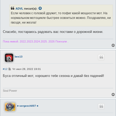
о
б
ADVL
писал(а):
щ
е
Если человек с головой дружит, то пофиг какой мощности мот. На
н
нормальном мотоцикле быстрее освоиться можно. Поздравляю, ни
и
е
гвоздя, ни жезла!
Спасибо, постараюсь радовать вас постами о дорожной жизни.
Пока живой. 2022.2023.2024.2025. 2026 Поехали .
bes13
С
#12
Чт июл 28, 2022 19:01
о
о
Буса отличный мот, хорошего тебе сезона и давай без падений!
б
щ
е
н
и
Soul Power
е
►sergeech007◄