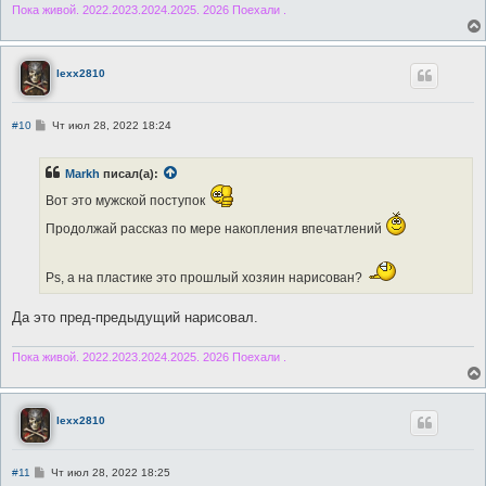
Пока живой. 2022.2023.2024.2025. 2026 Поехали .
lexx2810
С
#10
Чт июл 28, 2022 18:24
о
о
б
Markh
писал(а):
щ
е
Вот это мужской поступок
н
и
Продолжай рассказ по мере накопления впечатлений
е
Рs, а на пластике это прошлый хозяин нарисован?
Да это пред-предыдущий нарисовал.
Пока живой. 2022.2023.2024.2025. 2026 Поехали .
lexx2810
С
#11
Чт июл 28, 2022 18:25
о