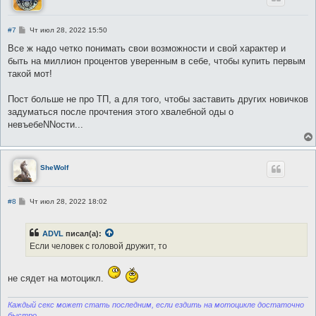
С
#7
Чт июл 28, 2022 15:50
о
о
Все ж надо четко понимать свои возможности и свой характер и
б
быть на миллион процентов уверенным в себе, чтобы купить первым
щ
е
такой мот!
н
и
е
Пост больше не про ТП, а для того, чтобы заставить других новичков
задуматься после прочтения этого хвалебной оды о
невъебеNNости...
SheWolf
С
#8
Чт июл 28, 2022 18:02
о
о
б
ADVL
писал(а):
щ
е
Если человек с головой дружит, то
н
и
е
не сядет на мотоцикл.
Каждый секс может стать последним, если ездить на мотоцикле достаточно
быстро.