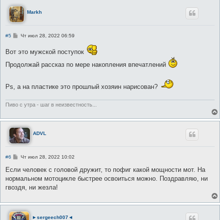
Markh
С
#5
Чт июл 28, 2022 06:59
о
о
Вот это мужской поступок
б
щ
Продолжай рассказ по мере накопления впечатлений
е
н
и
е
Рs, а на пластике это прошлый хозяин нарисован?
Пиво с утра - шаг в неизвестность...
ADVL
С
#6
Чт июл 28, 2022 10:02
о
о
Если человек с головой дружит, то пофиг какой мощности мот. На
б
нормальном мотоцикле быстрее освоиться можно. Поздравляю, ни
щ
е
гвоздя, ни жезла!
н
и
е
►sergeech007◄