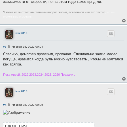
зсвисимости от скорости, но на этом годе такое вряд-ли.
У меня есть ответ на главный вопрос жизни, вселенной и всего такого
, но он
может вас огорчить...
lexx2810
С
#3
Чт июл 28, 2022 00:04
о
о
Спасибо, демпфер проверил, прокачал. Специально залил масло
б
погуще, нравится когда руль нужно чувствовать , чтобы не болтался
щ
е
как тряпка.
н
и
е
Пока живой. 2022.2023.2024.2025. 2026 Поехали .
lexx2810
С
#4
Чт июл 28, 2022 00:05
о
о
б
щ
е
н
ВЛОЖЕНИЯ