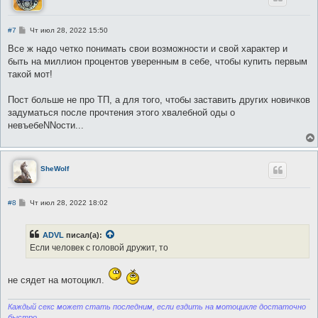
С
#7
Чт июл 28, 2022 15:50
о
о
Все ж надо четко понимать свои возможности и свой характер и
б
быть на миллион процентов уверенным в себе, чтобы купить первым
щ
е
такой мот!
н
и
е
Пост больше не про ТП, а для того, чтобы заставить других новичков
задуматься после прочтения этого хвалебной оды о
невъебеNNости...
SheWolf
С
#8
Чт июл 28, 2022 18:02
о
о
б
ADVL
писал(а):
щ
е
Если человек с головой дружит, то
н
и
е
не сядет на мотоцикл.
Каждый секс может стать последним, если ездить на мотоцикле достаточно
быстро.