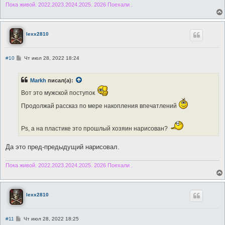
Пока живой. 2022.2023.2024.2025. 2026 Поехали .
lexx2810
С
#10
Чт июл 28, 2022 18:24
о
о
б
Markh
писал(а):
щ
е
Вот это мужской поступок
н
и
Продолжай рассказ по мере накопления впечатлений
е
Рs, а на пластике это прошлый хозяин нарисован?
Да это пред-предыдущий нарисовал.
Пока живой. 2022.2023.2024.2025. 2026 Поехали .
lexx2810
С
#11
Чт июл 28, 2022 18:25
о