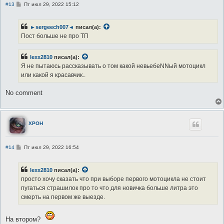
С
#13
Пт июл 29, 2022 15:12
о
о
б
►sergeech007◄
писал(а):
щ
е
Пост больше не про ТП
н
и
е
lexx2810
писал(а):
Я не пытаюсь рассказывать о том какой невьебеNNый мотоцикл
или какой я красавчик..
No comment
XPOH
С
#14
Пт июл 29, 2022 16:54
о
о
б
lexx2810
писал(а):
щ
е
просто хочу сказать что при выборе первого мотоцикла не стоит
н
пугаться страшилок про то что для новичка больше литра это
и
е
смерть на первом же выезде.
На втором?