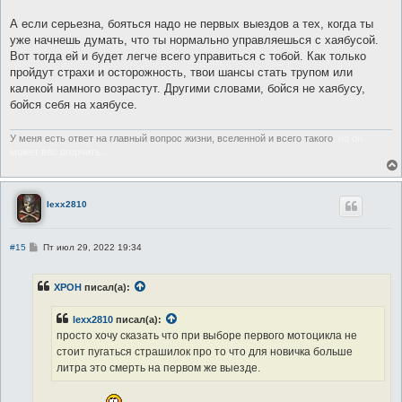
А если серьезна, бояться надо не первых выездов а тех, когда ты
уже начнешь думать, что ты нормально управляешься с хаябусой.
Вот тогда ей и будет легче всего управиться с тобой. Как только
пройдут страхи и осторожность, твои шансы стать трупом или
калекой намного возрастут. Другими словами, бойся не хаябусу,
бойся себя на хаябусе.
У меня есть ответ на главный вопрос жизни, вселенной и всего такого
, но он
может вас огорчить...
lexx2810
С
#15
Пт июл 29, 2022 19:34
о
о
б
XPOH
писал(а):
щ
е
н
lexx2810
писал(а):
и
е
просто хочу сказать что при выборе первого мотоцикла не
стоит пугаться страшилок про то что для новичка больше
литра это смерть на первом же выезде.