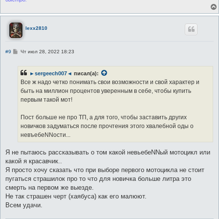
lexx2810
С
#9
Чт июл 28, 2022 18:23
о
о
б
►sergeech007◄
писал(а):
щ
е
Все ж надо четко понимать свои возможности и свой характер и
н
быть на миллион процентов уверенным в себе, чтобы купить
и
е
первым такой мот!
Пост больше не про ТП, а для того, чтобы заставить других
новичков задуматься после прочтения этого хвалебной оды о
невъебеNNости...
Я не пытаюсь рассказывать о том какой невьебеNNый мотоцикл или
какой я красавчик..
Я просто хочу сказать что при выборе первого мотоцикла не стоит
пугаться страшилок про то что для новичка больше литра это
смерть на первом же выезде.
Не так страшен черт (хаябуса) как его малюют.
Всем удачи.