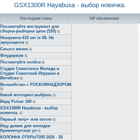
GSX1300R Hayabusa - выбор новичка.
Последние темы
VIP объявления
Посоветуйте инструмент для
сборки-разборки цепи (520)
Husqvarna 610 sm ie 08. Не
запускается
Смысл жизни
Флудериум
Посоветуйте колёса
Студия Советского Мопеда и
Студия Советской Игрушки в
Витебске
Волшебство с РОСКОМНАДЗОРОМ
Какой мотоцикл выбрать
Bajaj Pulsar 180
GSX1300R Hayabusa - выбор
новичка.
Первый литр+ или около
Ищу домик для мопедки
Кременчугская ул
КОЛОННА ОТКРЫТИЯ 2026 - 26