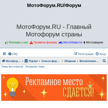
МотоФорум.RU/Форум
МотоФорум.RU - Главный
Мотофорум страны
Реклама у нас
Правила форума
МотоНовости
Мотоаварии
FAQ
Регистрация
Вход
Мотофорум.RU
Портал
Список форумов
Общение
Впечатления и отзывы о мотоциклах
Темы без ответов
Активные темы
о
и
с
к