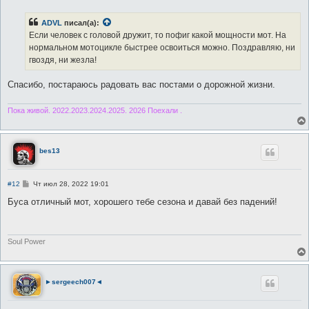
о
б
ADVL
писал(а):
щ
е
Если человек с головой дружит, то пофиг какой мощности мот. На
н
нормальном мотоцикле быстрее освоиться можно. Поздравляю, ни
и
е
гвоздя, ни жезла!
Спасибо, постараюсь радовать вас постами о дорожной жизни.
Пока живой. 2022.2023.2024.2025. 2026 Поехали .
bes13
С
#12
Чт июл 28, 2022 19:01
о
о
Буса отличный мот, хорошего тебе сезона и давай без падений!
б
щ
е
н
и
Soul Power
е
►sergeech007◄