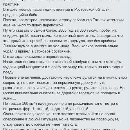
практике.
В марте месяце нашел единственный в Ростовской области ,
продающийся байк.
Поехал, посмотрел, послушал и сразу забрал его.Так как категории
еще не было то повез перевозкой.
Ну что сказать о самом байке, 2005 год за 360 тысяч, пробег на
спидометре 50 тысяч миль. Контрактный двигатель. Заводится что
холодный что горячий на новеньком аккумуляторе без проблем.
Лишних шумов в движке не услышал. Весь колхоз максимально
убрал и привел в стоковое состояние.
В мае сдал экзамены и первый выезд,
Начитался всяких отзывов о страшной хаябусе о том что мотоцикл
чудовищной мощности и я сразу же умру как только на него сяду и
поеду.
Первые впечатления, достаточно неуклюже рулится на минимальной
скорости, но стоит выехать на нормальную дорогу и чуть
разогнаться сразу исчезает тяжесть в руках, рулится прекрасно. Но
нужно внимательно смотреть за дорогой стараться не попадать в
ямки....
По трассе 160 км/ч идет уверенно и не раскачивается от ветра от
встречных фур. Тяжелый, надежный,уверенный.
Очень приятное ускорение, тяги хватает чтобы выйти на обгон/
опережение в любой ситуации, но на лихачество не провоцирует,
откручивать до отсечки не имеет смысла.
Что-то кому то доказывать как любят делать на дороге многие