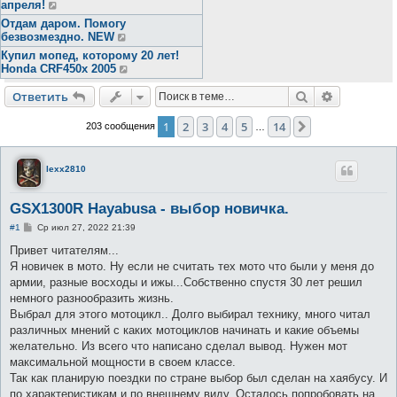
апреля!
Отдам даром. Помогу
безвозмездно. NEW
Купил мопед, которому 20 лет!
Honda CRF450x 2005
Поиск
Расширен
Ответить
1
2
3
4
5
14
След.
203 сообщения
…
lexx2810
GSX1300R Hayabusa - выбор новичка.
С
#1
Ср июл 27, 2022 21:39
о
о
Привет читателям...
б
Я новичек в мото. Ну если не считать тех мото что были у меня до
щ
е
армии, разные восходы и ижы...Собственно спустя 30 лет решил
н
немного разнообразить жизнь.
и
е
Выбрал для этого мотоцикл.. Долго выбирал технику, много читал
различных мнений с каких мотоциклов начинать и какие объемы
желательно. Из всего что написано сделал вывод. Нужен мот
максимальной мощности в своем классе.
Так как планирую поездки по стране выбор был сделан на хаябусу. И
по характеристикам и по внешнему виду. Осталось попробовать на