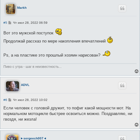
Markh
С
#5
Чт июл 28, 2022 06:59
о
о
Вот это мужской поступок
б
щ
Продолжай рассказ по мере накопления впечатлений
е
н
и
е
Рs, а на пластике это прошлый хозяин нарисован?
Пиво с утра - шаг в неизвестность...
ADVL
С
#6
Чт июл 28, 2022 10:02
о
о
Если человек с головой дружит, то пофиг какой мощности мот. На
б
нормальном мотоцикле быстрее освоиться можно. Поздравляю, ни
щ
е
гвоздя, ни жезла!
н
и
е
►sergeech007◄