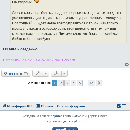
На втором?
А если серьезна, бояться надо не первых выездов а тех, когда ты
уже начнешь думать, что ты нормально управляешься с хаябусой.
Вот тогда ей и будет легче всего управиться с тобой. Как только
пройдут страхи и осторожность, твои шансы стать трупом или
калекой намного возрастут. Другими словами, бойся не хаябусу,
бойся себя на хаябусе.
Принял к сведенью.
Пока живой. 2022.2023.2024.2025. 2026 Поехали .
Ответить
1
2
3
4
5
14
След.
203 сообщения
…
Мотофорум.RU
Портал
Список форумов
Создано на основе
phpBB
® Forum Software © phpBB Limited
Русская поддержка phpBB