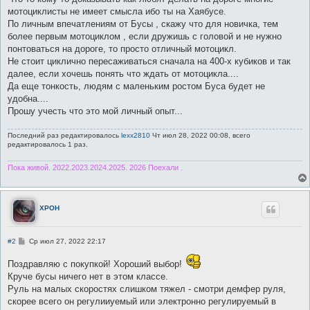
мотоциклисты не имеет смысла ибо ты на Хаябусе.
По личным впечатлениям от Бусы , скажу что для новичка, тем
более первым мотоциклом , если дружишь с головой и не нужно
понтоваться на дороге, то просто отличный мотоцикл.
Не стоит циклично пересаживаться сначала на 400-х кубиков и так
далее, если хочешь понять что ждать от мотоцикла....
Да еще тонкость, людям с маленьким ростом Буса будет не
удобна....
Прошу учесть что это мой личный опыт...
Последний раз редактировалось
lexx2810
Чт июл 28, 2022 00:08, всего
редактировалось 1 раз.
Пока живой. 2022.2023.2024.2025. 2026 Поехали .
XPOH
С
#2
Ср июл 27, 2022 22:17
о
о
Поздравляю с покупкой! Хороший выбор!
б
щ
Круче бусы ничего нет в этом классе.
е
Руль на малых скоростях слишком тяжел - смотри демфер руля,
н
и
скорее всего он регулииуемый или электронно регулируемый в
е