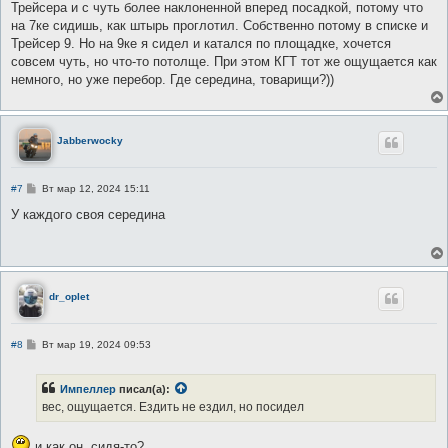
Трейсера и с чуть более наклоненной вперед посадкой, потому что
на 7ке сидишь, как штырь проглотил. Собственно потому в списке и
Трейсер 9. Но на 9ке я сидел и катался по площадке, хочется
совсем чуть, но что-то потолще. При этом КГТ тот же ощущается как
немного, но уже перебор. Где середина, товарищи?))
Jabberwocky
С
#7
Вт мар 12, 2024 15:11
о
о
У каждого своя середина
б
щ
е
н
и
е
dr_oplet
С
#8
Вт мар 19, 2024 09:53
о
о
б
Импеллер
писал(а):
щ
е
вес, ощущается. Ездить не ездил, но посидел
н
и
е
и как он, сидя-то?