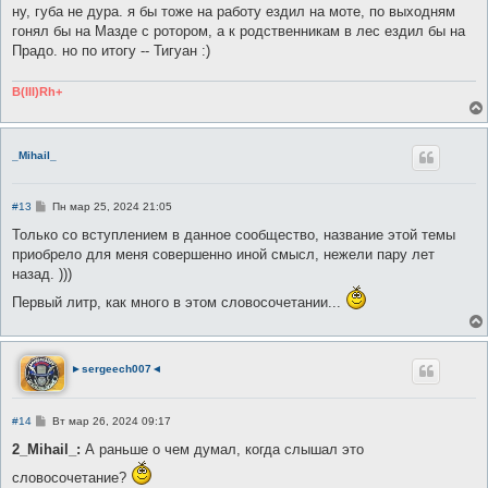
е
ну, губа не дура. я бы тоже на работу ездил на моте, по выходням
гонял бы на Мазде с ротором, а к родственникам в лес ездил бы на
Прадо. но по итогу -- Тигуан :)
B(III)Rh+
_Mihail_
С
#13
Пн мар 25, 2024 21:05
о
о
Только со вступлением в данное сообщество, название этой темы
б
приобрело для меня совершенно иной смысл, нежели пару лет
щ
е
назад. )))
н
и
Первый литр, как много в этом словосочетании...
е
►sergeech007◄
С
#14
Вт мар 26, 2024 09:17
о
о
2_Mihail_:
А раньше о чем думал, когда слышал это
б
щ
словосочетание?
е