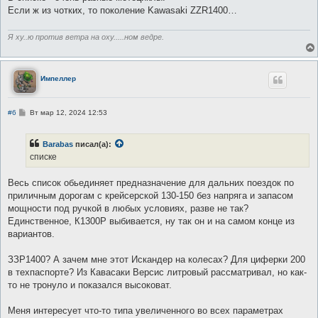
е
Если ж из чотких, то поколение Kawasaki ZZR1400…
н
и
е
Я ху..ю против ветра на оху.....ном ведре.
Импеллер
С
#6
Вт мар 12, 2024 12:53
о
о
б
Barabas
писал(а):
щ
е
списке
н
и
е
Весь список обьединяет предназначение для дальних поездок по
приличным дорогам с крейсерской 130-150 без напряга и запасом
мощности под ручкой в любых условиях, разве не так?
Единственное, К1300Р выбивается, ну так он и на самом конце из
вариантов.
ЗЗР1400? А зачем мне этот Искандер на колесах? Для циферки 200
в техпаспорте? Из Кавасаки Версис литровый рассматривал, но как-
то не тронуло и показался высоковат.
Меня интересует что-то типа увеличенного во всех параметрах