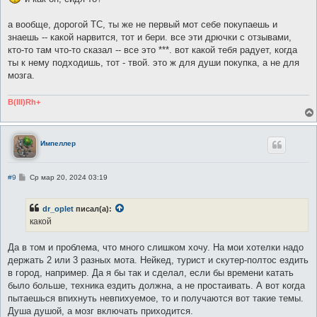
а вообще, дорогой ТС, ты же не первый мот себе покупаешь и
знаешь -- какой нарвится, тот и бери. все эти дрючки с отзывами,
кто-то там что-то сказал -- все это ***. вот какой тебя радует, когда
ты к нему подходишь, тот - твой. это ж для души покупка, а не для
мозга.
B(III)Rh+
Импеллер
С
#9
Ср мар 20, 2024 03:19
о
о
б
dr_oplet
писал(а):
щ
е
какой
н
и
е
Да в том и проблема, что много слишком хочу. На мои хотелки надо
держать 2 или 3 разных мота. Нейкед, турист и скутер-полтос ездить
в город, например. Да я бы так и сделал, если бы времени катать
было больше, техника ездить должна, а не простаивать. А вот когда
пытаешься впихнуть невпихуемое, то и получаются вот такие темы.
Душа душой, а мозг включать приходится.