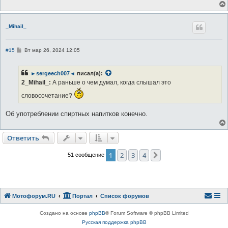
н
и
е
_Mihail_
С
#15
Вт мар 26, 2024 12:05
о
о
б
►sergeech007◄
писал(а):
щ
е
2_Mihail_:
А раньше о чем думал, когда слышал это
н
и
словосочетание?
е
Об употреблении спиртных напитков конечно.
Ответить
1
2
3
4
След.
51 сообщение
Мотофорум.RU
Портал
Список форумов
Создано на основе
phpBB
® Forum Software © phpBB Limited
Русская поддержка phpBB