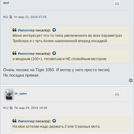
dmf
С
#11
Чт мар 21, 2024 07:25
о
о
б
Импеллер
писал(а):
щ
е
Меня интересует что-то типа увеличенного во всех параметрах
н
Трейсера и с чуть более наклоненной вперед посадкой
и
е
Импеллер
писал(а):
и мощным (100+), тяговитым и НЕ спокойным мотором
Очень похоже на Tiger 1050. И мотор у него просто песня)
Но посадка прямая.
dr_oplet
С
#12
Пн мар 25, 2024 18:38
о
о
б
Импеллер
писал(а):
щ
е
На мои хотелки надо держать 2 или 3 разных мота.
н
и