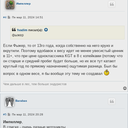
Импеллер
С
#4
Пн мар 11, 2024 14:51
о
о
б
fvadim
писал(а):
щ
е
фыжер
н
и
е
Если Фыжер, то от 13го года, когда собственно на него круиз и
вкрутили. Поэтому вдобавок к весу идет не менее увесистый ценник
в 11+, что при цене одноклассника KGT в 8 с копейками (потому что
он старше и средний пробег будет больше, но их все тут катают
круглый год по прямому назначению) ощутимая разница. Был бы
вопрос в одном весе, я бы вообще эту тему не создавал
Чем дальше в лес, тем больше эндуристов
Barabas
С
#5
Пн мар 11, 2024 20:28
о
о
Импеллер
,
б
В списке - очень разные мотоциклы.
щ