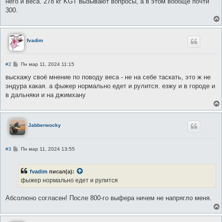
него и веса. 278 кг KGT вызывают вопросы, а в этом вообще почти
300.
fvadim
С
#2
Пн мар 11, 2024 11:15
о
о
выскажу своё мнение по поводу веса - не на себе таскать, это ж не
б
эндура какая. а фыжер нормально едет и рулится. езжу и в городе и
щ
е
в дальняки и на джимхану
н
и
е
Jabberwocky
С
#3
Пн мар 11, 2024 13:55
о
о
б
fvadim
писал(а):
щ
е
фыжер нормально едет и рулится
н
и
е
Абсолюно согласен! После 800-го выфера ничем не напрягло меня.