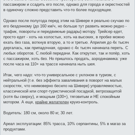
пассажиром и ссадить его после, однако для города и окрестностей
в одиночку сложно представить что-то более подходящее.
Однако после полугода перед этим на Шивере я реально скучаю по
его бездонному (до 160 км/ч, но больше тут развить можно редко -
трафик, повороты и передвижные радары) мотору. Трейсер едет,
просто едет - хоть на холостых, хоть на высоких, в пробке можно
ехать без газа, воткнув вторую, а то и третью. Априлия до 4х тысяч
дергалась, как припадочная, однако с 4х тысяч начинала переть. С
любых оборотов. С любой передачи. Как открутил, так и попёр, хоть
с пассажиром, хоть без. Но пришлось продать, аэродинамика: уже
после часа на 110+ на трассе начинала ныть шея.
Итак, чего надо: что-то универсальное с уклоном в туризм, с
нейтральной (т.е. без эффекта заваливания в поворот на малых
скоростях, что неимоверно бесило на Шивере) управляемостью,
классической или спорт-туристической посадкой, ветрозащитой
(хотя бы сверху), и мощным (100+), тяговитым и НЕ спокойным
мотором. А еще,
крайне желателен
круиз-контроль.
Водитель: 180 см, около 80 кг, 30 лет.
Ареал эксплуатации: 85% трасса, 10% серпантины, 5% в магаз за
продуктами.