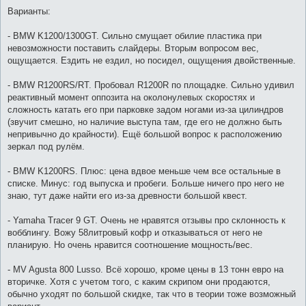
Варианты:
- BMW K1200/1300GT. Сильно смущает обилие пластика при
невозможности поставить слайдеры. Вторым вопросом вес,
ощущается. Ездить не ездил, но посидел, ощущения двойственные.
- BMW R1200RS/RT. Пробовал R1200R по площадке. Сильно удивил
реактивный момент оппозита на околонулевых скоростях и
сложность катать его при парковке задом ногами из-за цилиндров
(звучит смешно, но наличие выступа там, где его не должно быть
непривычно до крайности). Ещё большой вопрос к расположению
зеркал под рулём.
- BMW K1200RS. Плюс: цена вдвое меньше чем все остальные в
списке. Минус: год выпуска и пробеги. Больше ничего про него не
знаю, тут даже найти его из-за древности большой квест.
- Yamaha Tracer 9 GT. Очень не нравятся отзывы про склонность к
вобблингу. Вожу 58литровый кофр и отказываться от него не
планирую. Но очень нравится соотношение мощность/вес.
- MV Agusta 800 Lusso. Всё хорошо, кроме цены в 13 тонн евро на
вторичке. Хотя с учетом того, с каким скрипом они продаются,
обычно уходят по большой скидке, так что в теории тоже возможный