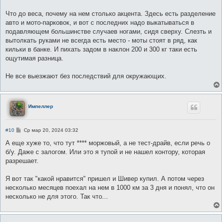
Что до веса, почему на нем столько акцента. Здесь есть разделение
авто и мото-парковок, и вот с последних надо выкатываться в
подавляющем большинстве случаев ногами, сидя сверху. Слезть и
вытолкать руками не всегда есть место - моты стоят в ряд, как
кильки в банке. И пихать задом в наклон 200 и 300 кг таки есть
ощутимая разница.
Не все выезжают без последствий для окружающих.
Импеллер
С
#10
Ср мар 20, 2024 03:32
о
о
А еще хуже то, что тут **** моржовый, а не тест-драйв, если речь о
б
б/у. Даже с залогом. Или это я тупой и не нашел контору, которая
щ
е
разрешает.
н
и
е
Я вот так "какой нравится" пришел и Шивер купил. А потом через
несколько месяцев поехал на нем в 1000 км за 3 дня и понял, что он
несколько не для этого. Так что...