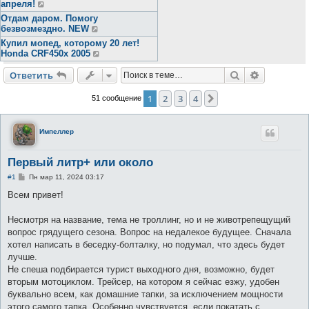
апреля!
Отдам даром. Помогу
безвозмездно. NEW
Купил мопед, которому 20 лет!
Honda CRF450x 2005
Поиск
Расширен
Ответить
1
2
3
4
След.
51 сообщение
Импеллер
Первый литр+ или около
С
#1
Пн мар 11, 2024 03:17
о
о
Всем привет!
б
щ
е
Несмотря на название, тема не троллинг, но и не животрепещущий
н
вопрос грядущего сезона. Вопрос на недалекое будущее. Сначала
и
е
хотел написать в беседку-болталку, но подумал, что здесь будет
лучше.
Не спеша подбирается турист выходного дня, возможно, будет
вторым мотоциклом. Трейсер, на котором я сейчас езжу, удобен
буквально всем, как домашние тапки, за исключением мощности
этого самого тапка. Особенно чувствуется, если покатать с