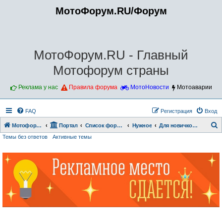
МотоФорум.RU/Форум
МотоФорум.RU - Главный
Мотофорум страны
Реклама у нас
Правила форума
МотоНовости
Мотоаварии
FAQ
Регистрация
Вход
Мотофорум.RU
Портал
Список форумов
Нужное
Для новичков!!!
Темы без ответов
Активные темы
о
и
с
к