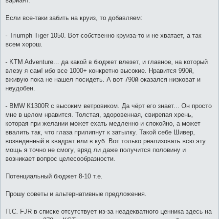
вариант.
Если все-таки забить на круиз, то добавляем:
- Triumph Tiger 1050. Вот собственно круиза-то и не хватает, а так
всем хорош.
- KTM Adventure... да какой в бюджет влезет, и главное, на который
влезу я сам! ибо все 1000+ конкретно высокие. Нравится 990й,
вживую пока не нашел посидеть. А вот 790й оказался низковат и
неудобен.
- BMW К1300R с высоким ветровиком. Да чёрт его знает... Он просто
мне в целом нравится. Толстая, здоровенная, свирепая хрень,
которая при желании может ехать медленно и спокойно, а может
ввалить так, что глаза прилипнут к затылку. Такой себе Шивер,
возведенный в квадрат или в куб. Вот только реализовать всю эту
мощь я точно не смогу, вряд ли даже получится половину и
возникает вопрос целесообразности.
Потенциальный бюджет 8-10 т.е.
Прошу советы и альтернативные предложения.
П.С. FJR в списке отсутствует из-за неадекватного ценника здесь на