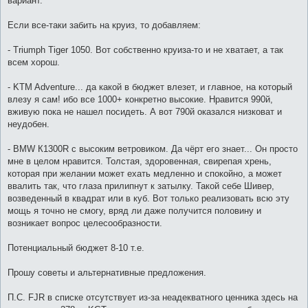
вариант.
Если все-таки забить на круиз, то добавляем:
- Triumph Tiger 1050. Вот собственно круиза-то и не хватает, а так
всем хорош.
- KTM Adventure... да какой в бюджет влезет, и главное, на который
влезу я сам! ибо все 1000+ конкретно высокие. Нравится 990й,
вживую пока не нашел посидеть. А вот 790й оказался низковат и
неудобен.
- BMW К1300R с высоким ветровиком. Да чёрт его знает... Он просто
мне в целом нравится. Толстая, здоровенная, свирепая хрень,
которая при желании может ехать медленно и спокойно, а может
ввалить так, что глаза прилипнут к затылку. Такой себе Шивер,
возведенный в квадрат или в куб. Вот только реализовать всю эту
мощь я точно не смогу, вряд ли даже получится половину и
возникает вопрос целесообразности.
Потенциальный бюджет 8-10 т.е.
Прошу советы и альтернативные предложения.
П.С. FJR в списке отсутствует из-за неадекватного ценника здесь на