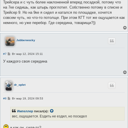
Трейсера и с чуть более наклоненной вперед посадкой, потому что
на 7ке сидишь, как штырь проглотил. Собственно потому в списке и
Трейсер 9. Но на 9ке я сидел и катался по площадке, хочется
совсем чуть, но что-то потолще. При этом КГТ тот же ощущается как
немного, но уже перебор. Где середина, товарищи?))
Jabberwocky
С
#7
Вт мар 12, 2024 15:11
о
о
У каждого своя середина
б
щ
е
н
и
е
dr_oplet
С
#8
Вт мар 19, 2024 09:53
о
о
б
Импеллер
писал(а):
щ
е
вес, ощущается. Ездить не ездил, но посидел
н
и
е
и как он, сидя-то?