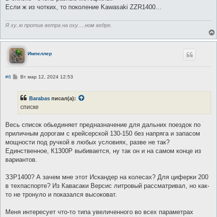
е
Если ж из чотких, то поколение Kawasaki ZZR1400…
н
и
е
Я ху..ю против ветра на оху.....ном ведре.
Импеллер
С
#6
Вт мар 12, 2024 12:53
о
о
б
Barabas
писал(а):
щ
е
списке
н
и
е
Весь список обьединяет предназначение для дальних поездок по
приличным дорогам с крейсерской 130-150 без напряга и запасом
мощности под ручкой в любых условиях, разве не так?
Единственное, К1300Р выбивается, ну так он и на самом конце из
вариантов.
ЗЗР1400? А зачем мне этот Искандер на колесах? Для циферки 200
в техпаспорте? Из Кавасаки Версис литровый рассматривал, но как-
то не тронуло и показался высоковат.
Меня интересует что-то типа увеличенного во всех параметрах