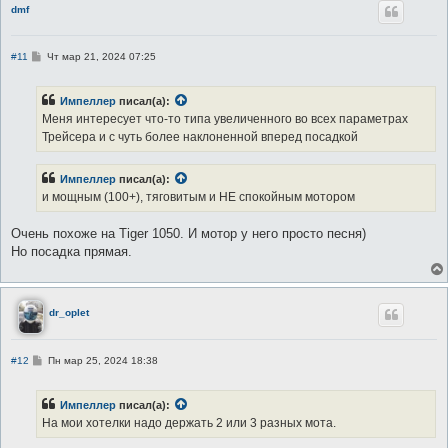
dmf
С
#11
Чт мар 21, 2024 07:25
о
о
б
Импеллер
писал(а):
щ
е
Меня интересует что-то типа увеличенного во всех параметрах
н
Трейсера и с чуть более наклоненной вперед посадкой
и
е
Импеллер
писал(а):
и мощным (100+), тяговитым и НЕ спокойным мотором
Очень похоже на Tiger 1050. И мотор у него просто песня)
Но посадка прямая.
dr_oplet
С
#12
Пн мар 25, 2024 18:38
о
о
б
Импеллер
писал(а):
щ
е
На мои хотелки надо держать 2 или 3 разных мота.
н
и