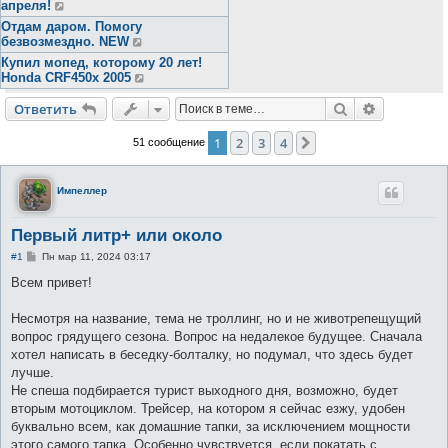
апреля!
Отдам даром. Помогу
безвозмездно. NEW
Купил мопед, которому 20 лет!
Honda CRF450x 2005
Поиск
Расширен
Ответить
1
2
3
4
След.
51 сообщение
Импеллер
Первый литр+ или около
С
#1
Пн мар 11, 2024 03:17
о
о
Всем привет!
б
щ
е
Несмотря на название, тема не троллинг, но и не животрепещущий
н
вопрос грядущего сезона. Вопрос на недалекое будущее. Сначала
и
е
хотел написать в беседку-болталку, но подумал, что здесь будет
лучше.
Не спеша подбирается турист выходного дня, возможно, будет
вторым мотоциклом. Трейсер, на котором я сейчас езжу, удобен
буквально всем, как домашние тапки, за исключением мощности
этого самого тапка. Особенно чувствуется, если покатать с