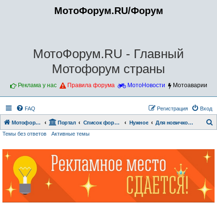
МотоФорум.RU/Форум
МотоФорум.RU - Главный
Мотофорум страны
Реклама у нас
Правила форума
МотоНовости
Мотоаварии
FAQ
Регистрация
Вход
Мотофорум.RU
Портал
Список форумов
Нужное
Для новичков!!!
Темы без ответов
Активные темы
о
и
с
к