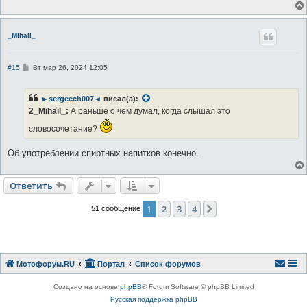
н
и
е
_Mihail_
С
#15
Вт мар 26, 2024 12:05
о
о
б
►sergeech007◄
писал(а):
щ
е
2_Mihail_:
А раньше о чем думал, когда слышал это
н
и
словосочетание?
е
Об употреблении спиртных напитков конечно.
Ответить
1
2
3
4
След.
51 сообщение
Мотофорум.RU
Портал
Список форумов
Создано на основе
phpBB
® Forum Software © phpBB Limited
Русская поддержка phpBB