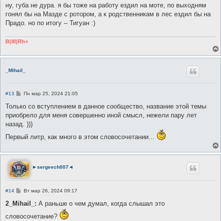
е
ну, губа не дура. я бы тоже на работу ездил на моте, по выходням
гонял бы на Мазде с ротором, а к родственникам в лес ездил бы на
Прадо. но по итогу -- Тигуан :)
B(III)Rh+
_Mihail_
С
#13
Пн мар 25, 2024 21:05
о
о
Только со вступлением в данное сообщество, название этой темы
б
приобрело для меня совершенно иной смысл, нежели пару лет
щ
е
назад. )))
н
и
Первый литр, как много в этом словосочетании...
е
►sergeech007◄
С
#14
Вт мар 26, 2024 09:17
о
о
2_Mihail_:
А раньше о чем думал, когда слышал это
б
щ
словосочетание?
е