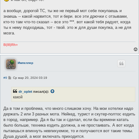
а вообще, дорогой ТС, ты же не первый мот себе покупаешь и
знаешь -- какой нарвится, тот и бери. все эти дрючки с отзывами,
кто-то там что-то сказал -- все это ***. вот какой тебя радует, когда
ты к нему подходишь, тот - твой. это ж для души покупка, а не для
мозга.
B(III)Rh+
Импеллер
С
#9
Ср мар 20, 2024 03:19
о
о
б
dr_oplet
писал(а):
щ
е
какой
н
и
е
Да в том и проблема, что много слишком хочу. На мои хотелки надо
держать 2 или 3 разных мота. Нейкед, турист и скутер-полтос ездить
в город, например. Да я бы так и сделал, если бы времени катать
было больше, техника ездить должна, а не простаивать. А вот когда
пытаешься впихнуть невпихуемое, то и получаются вот такие темы.
Душа душой, а мозг включать приходится.