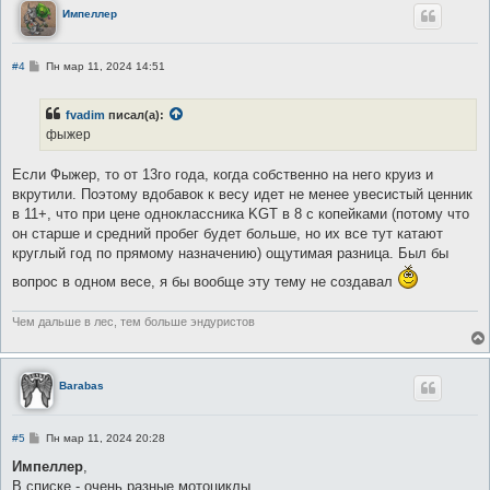
Импеллер
С
#4
Пн мар 11, 2024 14:51
о
о
б
fvadim
писал(а):
щ
е
фыжер
н
и
е
Если Фыжер, то от 13го года, когда собственно на него круиз и
вкрутили. Поэтому вдобавок к весу идет не менее увесистый ценник
в 11+, что при цене одноклассника KGT в 8 с копейками (потому что
он старше и средний пробег будет больше, но их все тут катают
круглый год по прямому назначению) ощутимая разница. Был бы
вопрос в одном весе, я бы вообще эту тему не создавал
Чем дальше в лес, тем больше эндуристов
Barabas
С
#5
Пн мар 11, 2024 20:28
о
о
Импеллер
,
б
В списке - очень разные мотоциклы.
щ