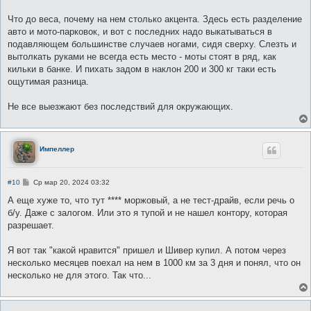
Что до веса, почему на нем столько акцента. Здесь есть разделение
авто и мото-парковок, и вот с последних надо выкатываться в
подавляющем большинстве случаев ногами, сидя сверху. Слезть и
вытолкать руками не всегда есть место - моты стоят в ряд, как
кильки в банке. И пихать задом в наклон 200 и 300 кг таки есть
ощутимая разница.
Не все выезжают без последствий для окружающих.
Импеллер
С
#10
Ср мар 20, 2024 03:32
о
о
А еще хуже то, что тут **** моржовый, а не тест-драйв, если речь о
б
б/у. Даже с залогом. Или это я тупой и не нашел контору, которая
щ
е
разрешает.
н
и
е
Я вот так "какой нравится" пришел и Шивер купил. А потом через
несколько месяцев поехал на нем в 1000 км за 3 дня и понял, что он
несколько не для этого. Так что...