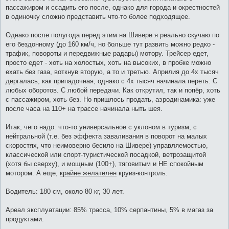
пассажиром и ссадить его после, однако для города и окрестностей
в одиночку сложно представить что-то более подходящее.
Однако после полугода перед этим на Шивере я реально скучаю по
его бездонному (до 160 км/ч, но больше тут развить можно редко -
трафик, повороты и передвижные радары) мотору. Трейсер едет,
просто едет - хоть на холостых, хоть на высоких, в пробке можно
ехать без газа, воткнув вторую, а то и третью. Априлия до 4х тысяч
дергалась, как припадочная, однако с 4х тысяч начинала переть. С
любых оборотов. С любой передачи. Как открутил, так и попёр, хоть
с пассажиром, хоть без. Но пришлось продать, аэродинамика: уже
после часа на 110+ на трассе начинала ныть шея.
Итак, чего надо: что-то универсальное с уклоном в туризм, с
нейтральной (т.е. без эффекта заваливания в поворот на малых
скоростях, что неимоверно бесило на Шивере) управляемостью,
классической или спорт-туристической посадкой, ветрозащитой
(хотя бы сверху), и мощным (100+), тяговитым и НЕ спокойным
мотором. А еще,
крайне желателен
круиз-контроль.
Водитель: 180 см, около 80 кг, 30 лет.
Ареал эксплуатации: 85% трасса, 10% серпантины, 5% в магаз за
продуктами.