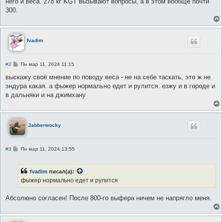
него и веса. 278 кг KGT вызывают вопросы, а в этом вообще почти
300.
fvadim
С
#2
Пн мар 11, 2024 11:15
о
о
выскажу своё мнение по поводу веса - не на себе таскать, это ж не
б
эндура какая. а фыжер нормально едет и рулится. езжу и в городе и
щ
е
в дальняки и на джимхану
н
и
е
Jabberwocky
С
#3
Пн мар 11, 2024 13:55
о
о
б
fvadim
писал(а):
щ
е
фыжер нормально едет и рулится
н
и
е
Абсолюно согласен! После 800-го выфера ничем не напрягло меня.