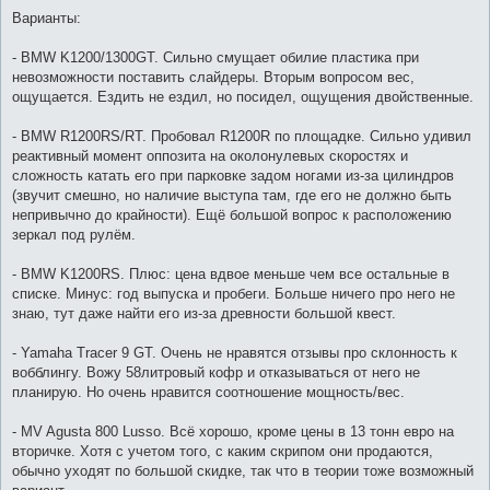
Варианты:
- BMW K1200/1300GT. Сильно смущает обилие пластика при
невозможности поставить слайдеры. Вторым вопросом вес,
ощущается. Ездить не ездил, но посидел, ощущения двойственные.
- BMW R1200RS/RT. Пробовал R1200R по площадке. Сильно удивил
реактивный момент оппозита на околонулевых скоростях и
сложность катать его при парковке задом ногами из-за цилиндров
(звучит смешно, но наличие выступа там, где его не должно быть
непривычно до крайности). Ещё большой вопрос к расположению
зеркал под рулём.
- BMW K1200RS. Плюс: цена вдвое меньше чем все остальные в
списке. Минус: год выпуска и пробеги. Больше ничего про него не
знаю, тут даже найти его из-за древности большой квест.
- Yamaha Tracer 9 GT. Очень не нравятся отзывы про склонность к
вобблингу. Вожу 58литровый кофр и отказываться от него не
планирую. Но очень нравится соотношение мощность/вес.
- MV Agusta 800 Lusso. Всё хорошо, кроме цены в 13 тонн евро на
вторичке. Хотя с учетом того, с каким скрипом они продаются,
обычно уходят по большой скидке, так что в теории тоже возможный