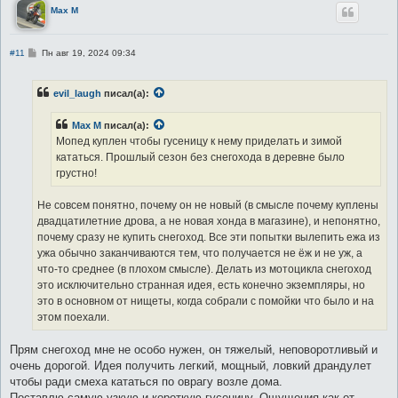
Max M
С
#11
Пн авг 19, 2024 09:34
о
о
б
evil_laugh
писал(а):
щ
е
н
Max M
писал(а):
и
е
Мопед куплен чтобы гусеницу к нему приделать и зимой
кататься. Прошлый сезон без снегохода в деревне было
грустно!
Не совсем понятно, почему он не новый (в смысле почему куплены
двадцатилетние дрова, а не новая хонда в магазине), и непонятно,
почему сразу не купить снегоход. Все эти попытки вылепить ежа из
ужа обычно заканчиваются тем, что получается не ёж и не уж, а
что-то среднее (в плохом смысле). Делать из мотоцикла снегоход
это исключительно странная идея, есть конечно экземпляры, но
это в основном от нищеты, когда собрали с помойки что было и на
этом поехали.
Прям снегоход мне не особо нужен, он тяжелый, неповоротливый и
очень дорогой. Идея получить легкий, мощный, ловкий драндулет
чтобы ради смеха кататься по оврагу возле дома.
Поставлю самую узкую и короткую гусеницу. Ощущения как от