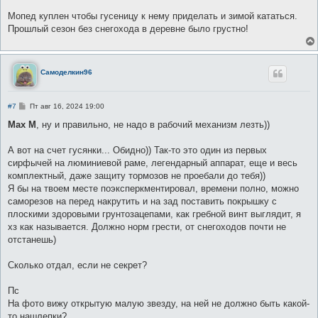
Мопед куплен чтобы гусеницу к нему приделать и зимой кататься.
Прошлый сезон без снегохода в деревне было грустно!
Самоделкин96
С
#7
Пт авг 16, 2024 19:00
о
о
Max M
, ну и правильно, не надо в рабочий механизм лезть))
б
щ
е
А вот на счет гусянки... Обидно)) Так-то это один из первых
н
сирфычей на люминиевой раме, легендарный аппарат, еще и весь
и
е
комплектный, даже защиту тормозов не проебали до тебя))
Я бы на твоем месте поэксперкментировал, времени полно, можно
саморезов на перед накрутить и на зад поставить покрышку с
плоскими здоровыми грунтозацепами, как гребной винт выглядит, я
хз как называется. Должно норм грести, от снегоходов почти не
отстанешь)
Сколько отдал, если не секрет?
Пс
На фото вижу открытую малую звезду, на ней не должно быть какой-
то нашлепки?