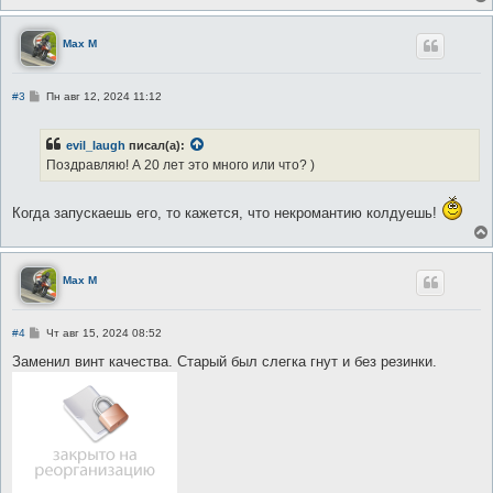
Max M
С
#3
Пн авг 12, 2024 11:12
о
о
б
evil_laugh
писал(а):
щ
е
Поздравляю! А 20 лет это много или что? )
н
и
е
Когда запускаешь его, то кажется, что некромантию колдуешь!
Max M
С
#4
Чт авг 15, 2024 08:52
о
о
Заменил винт качества. Старый был слегка гнут и без резинки.
б
щ
е
н
и
е