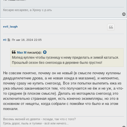
Кесарю кесарево, а Хрону с.р.ать
evil_laugh
С
#8
Пт авг 16, 2024 22:05
о
о
б
Max M
писал(а):
щ
е
Мопед куплен чтобы гусеницу к нему приделать и зимой кататься.
н
Прошлый сезон без снегохода в деревне было грустно!
и
е
Не совсем понятно, почему он не новый (в смысле почему куплены
двадцатилетние дрова, а не новая хонда в магазине), и непонятно,
почему сразу не купить снегоход. Все эти попытки вылепить ежа из
ужа обычно заканчиваются тем, что получается не ёж и не уж, а что-
то среднее (в плохом смысле). Делать из мотоцикла снегоход это
исключительно странная идея, есть конечно экземпляры, но это в
основном от нищеты, когда собрали с помойки что было и на этом
поехали.
Восемь жизней из девяти - позади, так что с того?
Грязь дорог, пыль и тупики - всё или ничего...