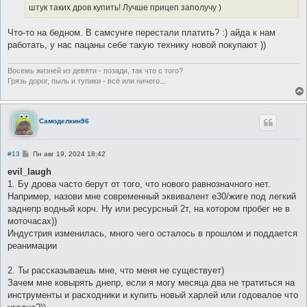
штук таких дров купить! Лучше прицеп заполучу )
Что-то на бедном. В самсунге перестали платить? :) айда к нам
работать, у нас пацаны себе такую технику новой покупают ))
Восемь жизней из девяти - позади, так что с того?
Грязь дорог, пыль и тупики - всё или ничего...
Самоделкин96
С
#13
Пн авг 19, 2024 18:42
о
о
evil_laugh
б
1. Бу дрова часто берут от того, что нового равнозначного нет.
щ
е
Например, назови мне современный эквивалент е30/жиге под легкий
н
заднепр водный корч. Ну или ресурсный 2т, на котором пробег не в
и
е
моточасах))
Индустрия изменилась, много чего осталось в прошлом и поддается
реанимации
2. Ты рассказываешь мне, что меня не существует)
Зачем мне ковырять днепр, если я могу месяца два не тратиться на
инструменты и расходники и купить новый харлей или годовалое что