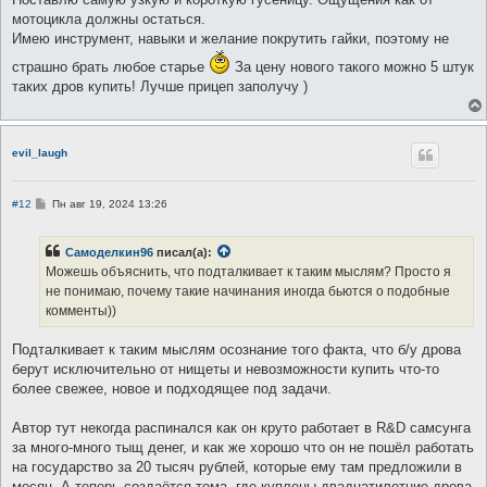
мотоцикла должны остаться.
Имею инструмент, навыки и желание покрутить гайки, поэтому не
страшно брать любое старье
За цену нового такого можно 5 штук
таких дров купить! Лучше прицеп заполучу )
evil_laugh
С
#12
Пн авг 19, 2024 13:26
о
о
б
Самоделкин96
писал(а):
щ
е
Можешь объяснить, что подталкивает к таким мыслям? Просто я
н
не понимаю, почему такие начинания иногда бьются о подобные
и
е
комменты))
Подталкивает к таким мыслям осознание того факта, что б/у дрова
берут исключительно от нищеты и невозможности купить что-то
более свежее, новое и подходящее под задачи.
Автор тут некогда распинался как он круто работает в R&D самсунга
за много-много тыщ денег, и как же хорошо что он не пошёл работать
на государство за 20 тысяч рублей, которые ему там предложили в
месяц. А теперь создаётся тема, где куплены двадцатилетние дрова