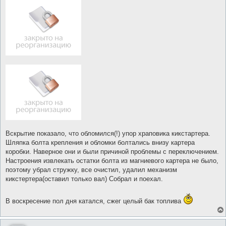
Вскрытие показало, что обломился(!) упор храповика кикстартера.
Шляпка болта крепления и обломки болтались внизу картера
коробки. Наверное они и были причиной проблемы с переключением.
Настроения извлекать остатки болта из магниевого картера не было,
поэтому убрал стружку, все очистил, удалил механизм
кикстертера(оставил только вал) Собрал и поехал.
В воскресение пол дня катался, сжег целый бак топлива