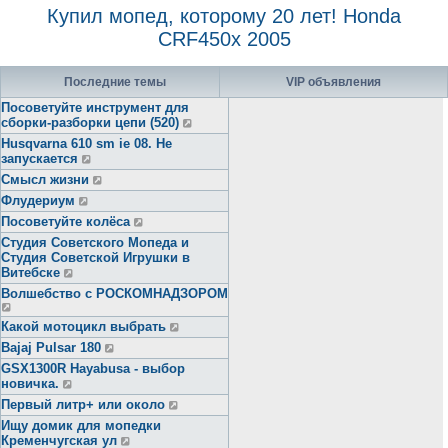
Купил мопед, которому 20 лет! Honda
CRF450x 2005
Последние темы
VIP объявления
Посоветуйте инструмент для
сборки-разборки цепи (520)
Husqvarna 610 sm ie 08. Не
запускается
Смысл жизни
Флудериум
Посоветуйте колёса
Студия Советского Мопеда и
Студия Советской Игрушки в
Витебске
Волшебство с РОСКОМНАДЗОРОМ
Какой мотоцикл выбрать
Bajaj Pulsar 180
GSX1300R Hayabusa - выбор
новичка.
Первый литр+ или около
Ищу домик для мопедки
Кременчугская ул