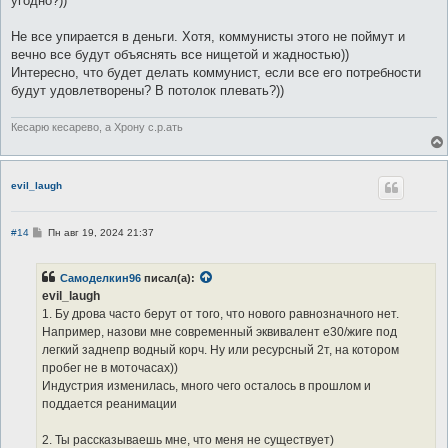
угодно?))
Не все упирается в деньги. Хотя, коммунисты этого не поймут и
вечно все будут объяснять все нищетой и жадностью))
Интересно, что будет делать коммунист, если все его потребности
будут удовлетворены? В потолок плевать?))
Кесарю кесарево, а Хрону с.р.ать
evil_laugh
С
#14
Пн авг 19, 2024 21:37
о
о
б
Самоделкин96
писал(а):
щ
е
evil_laugh
н
1. Бу дрова часто берут от того, что нового равнозначного нет.
и
е
Например, назови мне современный эквивалент е30/жиге под
легкий заднепр водный корч. Ну или ресурсный 2т, на котором
пробег не в моточасах))
Индустрия изменилась, много чего осталось в прошлом и
поддается реанимации
2. Ты рассказываешь мне, что меня не существует)