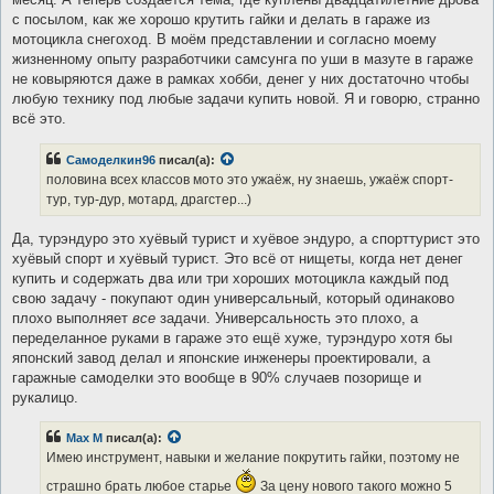
с посылом, как же хорошо крутить гайки и делать в гараже из
мотоцикла снегоход. В моём представлении и согласно моему
жизненному опыту разработчики самсунга по уши в мазуте в гараже
не ковыряются даже в рамках хобби, денег у них достаточно чтобы
любую технику под любые задачи купить новой. Я и говорю, странно
всё это.
Самоделкин96
писал(а):
половина всех классов мото это ужаёж, ну знаешь, ужаёж спорт-
тур, тур-дур, мотард, драгстер...)
Да, турэндуро это хуёвый турист и хуёвое эндуро, а спорттурист это
хуёвый спорт и хуёвый турист. Это всё от нищеты, когда нет денег
купить и содержать два или три хороших мотоцикла каждый под
свою задачу - покупают один универсальный, который одинаково
плохо выполняет
все
задачи. Универсальность это плохо, а
переделанное руками в гараже это ещё хуже, турэндуро хотя бы
японский завод делал и японские инженеры проектировали, а
гаражные самоделки это вообще в 90% случаев позорище и
рукалицо.
Max M
писал(а):
Имею инструмент, навыки и желание покрутить гайки, поэтому не
страшно брать любое старье
За цену нового такого можно 5