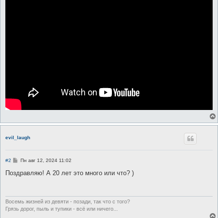
evil_laugh
С
#2
Пн авг 12, 2024 11:02
о
о
Поздравляю! А 20 лет это много или что? )
б
щ
е
н
и
Восемь жизней из девяти - позади, так что с того?
е
Грязь дорог, пыль и тупики - всё или ничего...