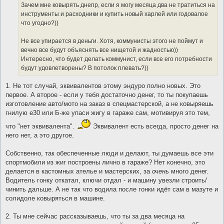
Зачем мне ковырять днепр, если я могу месяца два не тратиться на
инструменты и расходники и купить новый харлей или годовалое
что угодно?))
Не все упирается в деньги. Хотя, коммунисты этого не поймут и
вечно все будут объяснять все нищетой и жадностью))
Интересно, что будет делать коммунист, если все его потребности
будут удовлетворены? В потолок плевать?))
1. Не тот случай, эквивалентов этому эндуро полно новых. Это
первое. А второе - если у тебя достаточно денег, то ты покупаешь
изготовление авто/мото на заказ в спецмастерской, а не ковыряешь
гнилую е30 или Б-же упаси жигу в гараже сам, мотивируя это тем,
что "нет эквивалента".
Эквивалент есть всегда, просто денег на
него нет, а это другое.
Собственно, так обеспеченные люди и делают, ты думаешь все эти
спортмобили из жиг построены лично в гараже? Нет конечно, это
делается в кастомных ателье и мастерских, за
очень
много денег.
Водитель гонку откатал, ключи отдал - и машину увезли строить/
чинить дальше. А не так что водила после гонки идёт сам в мазуте и
солидоле ковыряться в машине.
2. Ты мне сейчас рассказываешь, что ты за два месяца на