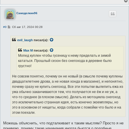
Самоделкин96
С
#9
Сб авг 17, 2024 00:28
о
о
б
evil_laugh
писал(а):
щ
е
н
Max M
писал(а):
и
е
Мопед куплен чтобы гусеницу к нему приделать и зимой
кататься. Прошлый сезон без снегохода в деревне было
грустно!
Не совсем понятно, почему он не новый (в смысле почему куплены
двадцатилетние дрова, а не новая хонда в магазине), и непонятно,
почему сразу не купить снегоход. Все эти попытки вылепить ежа из
ужа обычно заканчиваются тем, что получается не ёж и не уж, а
что-то среднее (в плохом смысле). Делать из мотоцикла снегоход
это исключительно странная идея, есть конечно экземпляры, но
это в основном от нищеты, когда собрали с помойки что было и на
этом поехали.
Можешь объяснить, что подталкивает к таким мыслям? Просто я не
понимаю, почему такие начинания иногда бьются о подобные