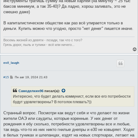
инструменты тратишь сумму на новый харлей (на минутку ~ 25 тыс
баксов минимум, а так 35-40)? Да ладно, хорош заливать, это не
смешно даже)
В капиталистическом обществе как раз всё упирается только в
деньги. Купить можно что угодно, просто "нет денег" пишется иначе.
Восемь жизней из девяти - позади, так что с того?
Грязь дорог, пыль и тупики - всё или ничего...
evil_laugh
С
#15
Пн авг 19, 2024 21:43
о
о
б
Самоделкин96
писал(а):
щ
е
Интересно, что будет делать коммунист, если все его потребности
н
будут удовлетворены? В потолок плевать?))
и
е
Странный вопрос. Посмотри как ведут себя и что делают по жизни
жители ОАЭ или саудиты, которые коренные. У них денег от
рождения я ебу сколько, потребности удовлетворены все и любые,
так ведь что-то из них никто гнилые днепры и е30 не ковыряет. Ходят
в белых туниках и шлепанцах, ездят на новых спорткарах, летают на