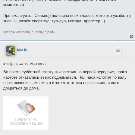
комменты))
Про ежа и ужа... Сильно)) половина всех классов мото это ужаёж, ну
знаешь, ужаёж спорт-тур, тур-дур, мотард, драгстер...)
Кесарю кесарево, а Хрону с.р.ать
Max M
С
#10
Пн авг 19, 2024 09:29
о
о
Во время субботней покатушки застрял на первой передаче, лапка
б
наотрез отказалась вверх подниматься. Пол часа колотил по валу
щ
е
переключения камнем и в итоге что-то там перескочило и смог
н
добраться до дома.
и
е