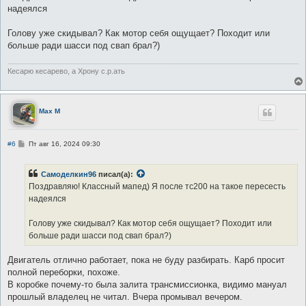
б
надеялся
щ
е
н
Голову уже скидывал? Как мотор себя ощущает? Походит или
и
е
больше ради шасси под свап брал?)
Кесарю кесарево, а Хрону с.р.ать
Max M
С
#6
Пт авг 16, 2024 09:30
о
о
б
Самоделкин96
писал(а):
щ
е
Поздравляю! Классный мапед) Я после тс200 на такое пересесть
н
надеялся
и
е
Голову уже скидывал? Как мотор себя ощущает? Походит или
больше ради шасси под свап брал?)
Двигатель отлично работает, пока не буду разбирать. Карб просит
полной переборки, похоже.
В коробке почему-то была залита трансмиссионка, видимо мануал
прошлый владелец не читал. Вчера промывал вечером.