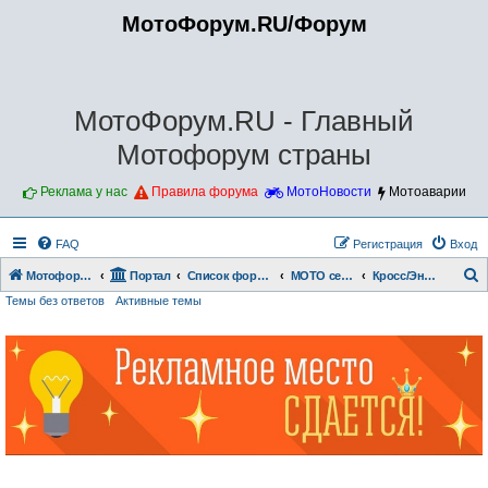
МотоФорум.RU/Форум
МотоФорум.RU - Главный
Мотофорум страны
Реклама у нас
Правила форума
МотоНовости
Мотоаварии
FAQ
Регистрация
Вход
Мотофорум.RU
Портал
Список форумов
МОТО сервис
Кросс/Эндуро
Темы без ответов
Активные темы
о
и
с
к