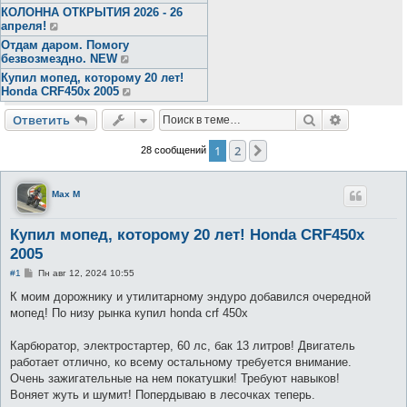
КОЛОННА ОТКРЫТИЯ 2026 - 26
апреля!
Отдам даром. Помогу
безвозмездно. NEW
Купил мопед, которому 20 лет!
Honda CRF450x 2005
Поиск
Расширен
Ответить
1
2
След.
28 сообщений
Max M
Купил мопед, которому 20 лет! Honda CRF450x
2005
С
#1
Пн авг 12, 2024 10:55
о
о
К моим дорожнику и утилитарному эндуро добавился очередной
б
мопед! По низу рынка купил honda crf 450x
щ
е
н
Карбюратор, электростартер, 60 лс, бак 13 литров! Двигатель
и
е
работает отлично, ко всему остальному требуется внимание.
Очень зажигательные на нем покатушки! Требуют навыков!
Воняет жуть и шумит! Попердываю в лесочках теперь.