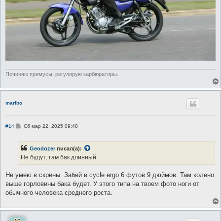
Починяю примусы, регулирую карбюраторы.
maribo
С
#14
Сб мар 22, 2025 09:48
о
о
б
Geodozer
писал(а):
щ
е
Не будут, там бак длинный
н
и
е
Не умею в скрины. Забей в cycle ergo 6 футов 9 дюймов. Там колено
выше горловины бака будет. У этого типа на твоем фото ноги от
обычного человека среднего роста.