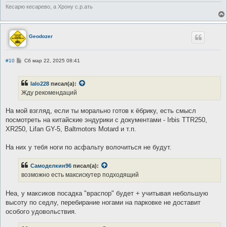
Кесарю кесарево, а Хрону с.р.ать
Geodozer
С
#10
Сб мар 22, 2025 08:41
о
о
б
lalo228
писал(а):
щ
е
Жду рекомендаций
н
и
е
На мой взгляд, если ты морально готов к ёбрику, есть смысл
посмотреть на китайские эндурики с документами - Irbis TTR250,
XR250, Lifan GY-5, Вaltmotors Motard и т.п.
На них у тебя ноги по асфальту волочиться не будут.
Самоделкин96
писал(а):
возможно есть максискутер подходящий
Неа, у максиков посадка "враспор" будет + учитывая небольшую
высоту по седлу, перебирание ногами на парковке не доставит
особого удовольствия.