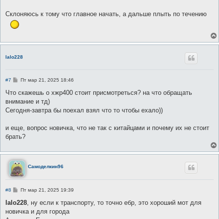
Склоняюсь к тому что главное начать, а дальше плыть по течению
lalo228
С
#7
Пт мар 21, 2025 18:46
о
о
Что скажешь о хжр400 стоит присмотреться? на что обращать
б
внимание и тд)
щ
е
Сегодня-завтра бы поехал взял что то чтобы ехало))
н
и
е
и еще, вопрос новичка, что не так с китайцами и почему их не стоит
брать?
Самоделкин96
С
#8
Пт мар 21, 2025 19:39
о
о
lalo228
, ну если к транспорту, то точно ебр, это хороший мот для
б
новичка и для города
щ
е