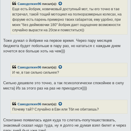
Самоделкин96
писал(а):
Еще есть йобрик, новичковый доступный мот, ты его точно в тае
встречал, такой тощий мотоцикл на полноразмерных колесах, на
форуме есть парень примерно твоих габаритов, ему удобно, при
моих "без дюймовочки 180" йобрик дает ощущение возможности
случайно вырасти на 20см и поместиться))
Тоже думал о йобрике на первое время. Через пару месяцев
бюджета будет побольше в пару раз, но кататься с каждым днем
хочется все больше хоть на чем)))
Самоделкин96
писал(а):
И че, в тае сильно сильнее?
Сильно дешевле это точно, а так психологически спокойнее в силу
места) Из за этого раз на раз не приходится))))
Самоделкин96
писал(а):
Почему тай? Случайно в Евн или Тбл не обитаешь?
Спонтанно появилась идея куда то слетать-попутешествовать,
знакомый сказал надо туда, ну я долго не думая взял билет и через
пару дней был уже там)