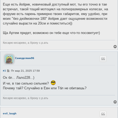
Еще есть йобрик, новичковый доступный мот, ты его точно в тае
встречал, такой тощий мотоцикл на полноразмерных колесах, на
форуме есть парень примерно твоих габаритов, ему удобно, при
моих "без дюймовочки 180" йобрик дает ощущение возможности
случайно вырасти на 20см и поместиться))
Ща Артем придет, возможно он тебе еще что-то посоветует)
Кесарю кесарево, а Хрону с.р.ать
Самоделкин96
С
#3
Пт мар 21, 2025 17:59
о
о
Ох бл... Лало228...)
б
И че, в тае сильно сильнее?
щ
е
Почему тай? Случайно в Евн или Тбл не обитаешь?
н
и
е
Кесарю кесарево, а Хрону с.р.ать
evil_laugh