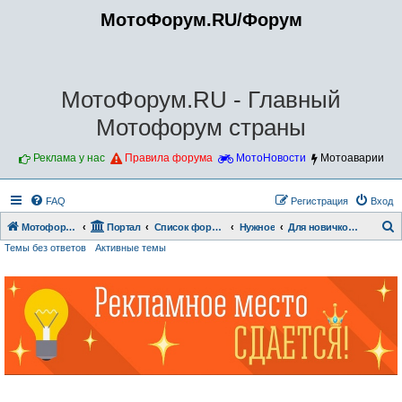
МотоФорум.RU/Форум
МотоФорум.RU - Главный
Мотофорум страны
Реклама у нас
Правила форума
МотоНовости
Мотоаварии
FAQ
Регистрация
Вход
Мотофорум.RU
Портал
Список форумов
Нужное
Для новичков!!!
Темы без ответов
Активные темы
о
и
с
к