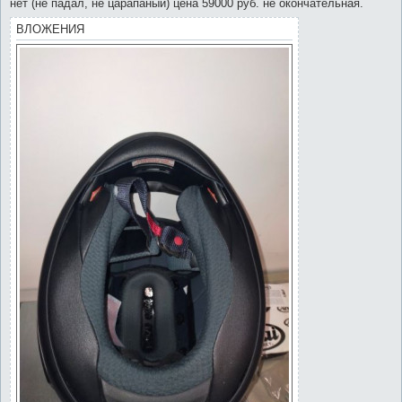
нет (не падал, не царапаный) цена 59000 руб. не окончательная.
и
е
ВЛОЖЕНИЯ