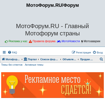
МотоФорум.RU/Форум
МотоФорум.RU - Главный
Мотофорум страны
Реклама у нас
Правила форума
МотоНовости
Мотоаварии
FAQ
Регистрация
Вход
Мотофорум.RU
Портал
Список форумов
Объявления.
Продам Экип (новый и б/у)
Темы без ответов
Активные темы
о
и
с
к