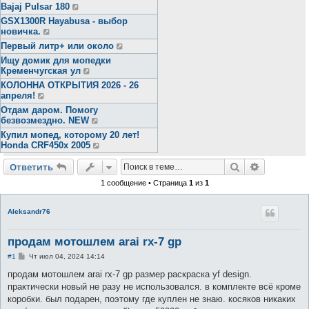
Bajaj Pulsar 180
GSX1300R Hayabusa - выбор
новичка.
Первый литр+ или около
Ищу домик для мопедки
Кременчугская ул
КОЛОННА ОТКРЫТИЯ 2026 - 26
апреля!
Отдам даром. Помогу
безвозмездно. NEW
Купил мопед, которому 20 лет!
Honda CRF450x 2005
Поиск
Расширен
Ответить
1 сообщение • Страница
1
из
1
Aleksandr76
продам мотошлем arai rx-7 gp
С
#1
Чт июл 04, 2024 14:14
о
о
продам мотошлем arai rx-7 gp размер раскраска yf design.
б
практически новый не разу не использовался. в комплекте всё кроме
щ
е
коробки. был подарен, поэтому где куплен не знаю. косяков никаких
н