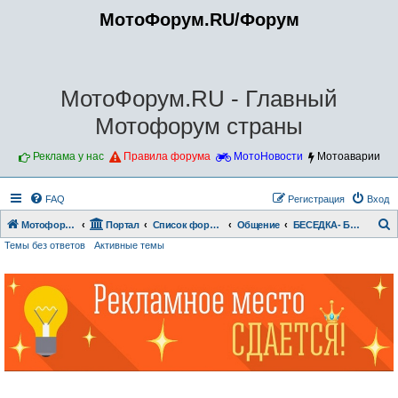
МотоФорум.RU/Форум
МотоФорум.RU - Главный
Мотофорум страны
Реклама у нас
Правила форума
МотоНовости
Мотоаварии
FAQ
Регистрация
Вход
Мотофорум.RU
Портал
Список форумов
Общение
БЕСЕДКА- БОЛТАЛКА
Темы без ответов
Активные темы
о
и
с
к