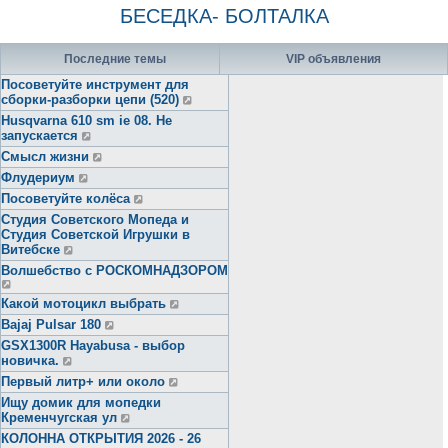
БЕСЕДКА- БОЛТАЛКА
Последние темы
VIP объявления
Посоветуйте инструмент для
сборки-разборки цепи (520)
Husqvarna 610 sm ie 08. Не
запускается
Смысл жизни
Флудериум
Посоветуйте колёса
Студия Советского Мопеда и
Студия Советской Игрушки в
Витебске
Волшебство с РОСКОМНАДЗОРОМ
Какой мотоцикл выбрать
Bajaj Pulsar 180
GSX1300R Hayabusa - выбор
новичка.
Первый литр+ или около
Ищу домик для мопедки
Кременчугская ул
КОЛОННА ОТКРЫТИЯ 2026 - 26