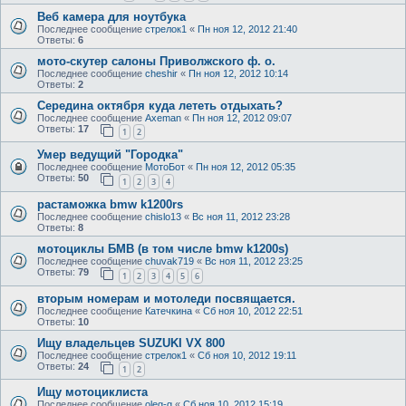
Веб камера для ноутбука
Последнее сообщение
стрелок1
«
Пн ноя 12, 2012 21:40
Ответы:
6
мото-скутер салоны Приволжского ф. о.
Последнее сообщение
cheshir
«
Пн ноя 12, 2012 10:14
Ответы:
2
Середина октября куда лететь отдыхать?
Последнее сообщение
Axeman
«
Пн ноя 12, 2012 09:07
Ответы:
17
1
2
Умер ведущий "Городка"
Последнее сообщение
МотоБот
«
Пн ноя 12, 2012 05:35
Ответы:
50
1
2
3
4
растаможка bmw k1200rs
Последнее сообщение
chislo13
«
Вс ноя 11, 2012 23:28
Ответы:
8
мотоциклы БМВ (в том числе bmw k1200s)
Последнее сообщение
chuvak719
«
Вс ноя 11, 2012 23:25
Ответы:
79
1
2
3
4
5
6
вторым номерам и мотоледи посвящается.
Последнее сообщение
Катечкина
«
Сб ноя 10, 2012 22:51
Ответы:
10
Ищу владельцев SUZUKI VX 800
Последнее сообщение
стрелок1
«
Сб ноя 10, 2012 19:11
Ответы:
24
1
2
Ищу мотоциклиста
Последнее сообщение
oleg-g
«
Сб ноя 10, 2012 15:19