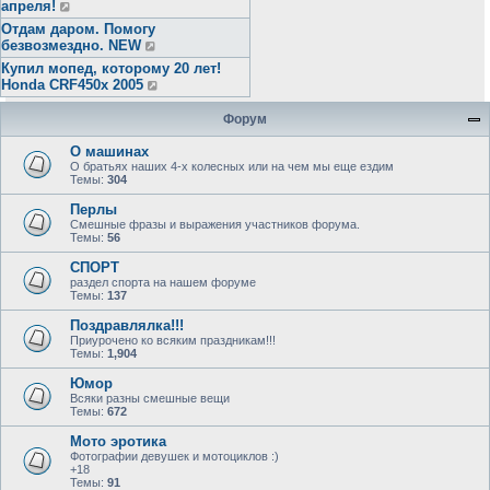
апреля!
Отдам даром. Помогу
безвозмездно. NEW
Купил мопед, которому 20 лет!
Honda CRF450x 2005
Форум
О машинах
О братьях наших 4-х колесных или на чем мы еще ездим
Темы:
304
Перлы
Смешные фразы и выражения участников форума.
Темы:
56
СПОРТ
раздел спорта на нашем форуме
Темы:
137
Поздравлялка!!!
Приурочено ко всяким праздникам!!!
Темы:
1,904
Юмор
Всяки разны смешные вещи
Темы:
672
Мото эротика
Фотографии девушек и мотоциклов :)
+18
Темы:
91