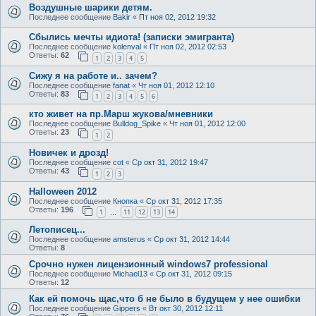
Воздушные шарики детям.
Последнее сообщение
Bakir
«
Пт ноя 02, 2012 19:32
Сбылись мечты идиота! (записки эмигранта)
Последнее сообщение
kolenval
«
Пт ноя 02, 2012 02:53
Ответы:
62
1
2
3
4
5
Сижу я на работе и.. зачем?
Последнее сообщение
fanat
«
Чт ноя 01, 2012 12:10
Ответы:
83
1
2
3
4
5
6
кто живет на пр.Марш жукова/мневники
Последнее сообщение
Bulldog_Spike
«
Чт ноя 01, 2012 12:00
Ответы:
23
1
2
Новичек и дрозд!
Последнее сообщение
cot
«
Ср окт 31, 2012 19:47
Ответы:
43
1
2
3
Halloween 2012
Последнее сообщение
Кнопка
«
Ср окт 31, 2012 17:35
Ответы:
196
1
11
12
13
14
…
Летописец...
Последнее сообщение
amsterus
«
Ср окт 31, 2012 14:44
Ответы:
8
Срочно нужен лицензионный windows7 professional
Последнее сообщение
Michael13
«
Ср окт 31, 2012 09:15
Ответы:
12
Как ей помочь щас,что б не было в будущем у нее ошибки
Последнее сообщение
Gippers
«
Вт окт 30, 2012 12:11