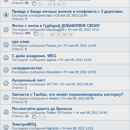
Ответы:
95
1
4
5
6
7
…
Правда о банде ночных волков и конфликта с 3 дорогами.
Последнее сообщение
tato
«
Сб ноя 10, 2012 13:44
Ответы:
3
Фотки с хелла в Гудбаре)) ДОБАВЛЯЕМ СВОИ!!
Последнее сообщение
blackbugg85
«
Пт ноя 09, 2012 14:21
Ответы:
485
1
30
31
32
33
…
про ключ
Последнее сообщение
Роман_wl
«
Пт ноя 09, 2012 14:09
Ответы:
9
C днём рождения, WEG
Последнее сообщение
зараза
«
Пт ноя 09, 2012 13:04
сотрудничество
Последнее сообщение
Alexandra
«
Пт ноя 09, 2012 10:39
Аукционный лист
Последнее сообщение
ЭСТЭХ
«
Пт ноя 09, 2012 06:26
Ответы:
1
Запчасти с Таобао, кто может порекомендовать конторку?
Последнее сообщение
k-dmitriy
«
Пт ноя 09, 2012 06:00
Ответы:
9
Посоветуйте дорогу до Брянска
Последнее сообщение
Soldier Of Fortune
«
Чт ноя 08, 2012 19:46
Ответы:
15
1
2
ЭлектроМОЦ
Последнее сообщение
NightLife
«
Чт ноя 08, 2012 14:51