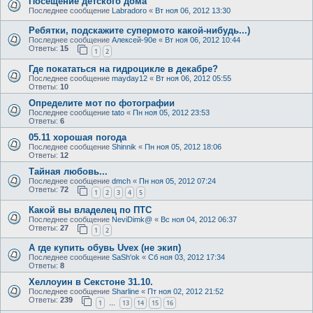
Посещение детского дома
Последнее сообщение
Labradoro
«
Вт ноя 06, 2012 13:30
Ребятки, подскажите супермото какой-нибудь...)
Последнее сообщение
Алексей-90е
«
Вт ноя 06, 2012 10:44
Ответы:
15
1
2
Где покататься на гидроцикле в декабре?
Последнее сообщение
mayday12
«
Вт ноя 06, 2012 05:55
Ответы:
10
Определите мот по фотографии
Последнее сообщение
tato
«
Пн ноя 05, 2012 23:53
Ответы:
6
05.11 хорошая погода
Последнее сообщение
Shinnik
«
Пн ноя 05, 2012 18:06
Ответы:
12
Тайная любовь...
Последнее сообщение
dmch
«
Пн ноя 05, 2012 07:24
Ответы:
72
1
2
3
4
5
Какой вы владелец по ПТС
Последнее сообщение
NeviDimk@
«
Вс ноя 04, 2012 06:37
Ответы:
27
1
2
А где купить обувь Uvex (не экип)
Последнее сообщение
SaSh'ok
«
Сб ноя 03, 2012 17:34
Ответы:
8
Хеллоуин в Секстоне 31.10.
Последнее сообщение
Sharline
«
Пт ноя 02, 2012 21:52
Ответы:
239
1
13
14
15
16
…