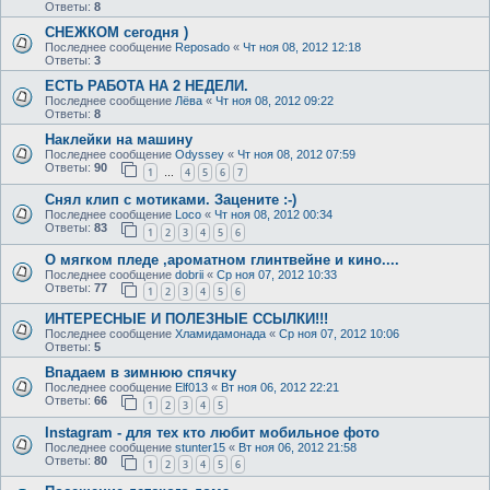
Ответы:
8
СНЕЖКОМ сегодня )
Последнее сообщение
Reposado
«
Чт ноя 08, 2012 12:18
Ответы:
3
ЕСТЬ РАБОТА НА 2 НЕДЕЛИ.
Последнее сообщение
Лёва
«
Чт ноя 08, 2012 09:22
Ответы:
8
Наклейки на машину
Последнее сообщение
Odyssey
«
Чт ноя 08, 2012 07:59
Ответы:
90
1
4
5
6
7
…
Снял клип с мотиками. Зацените :-)
Последнее сообщение
Loco
«
Чт ноя 08, 2012 00:34
Ответы:
83
1
2
3
4
5
6
О мягком пледе ,ароматном глинтвейне и кино....
Последнее сообщение
dobrii
«
Ср ноя 07, 2012 10:33
Ответы:
77
1
2
3
4
5
6
ИНТЕРЕСНЫЕ И ПОЛЕЗНЫЕ ССЫЛКИ!!!
Последнее сообщение
Хламидамонада
«
Ср ноя 07, 2012 10:06
Ответы:
5
Впадаем в зимнюю спячку
Последнее сообщение
Elf013
«
Вт ноя 06, 2012 22:21
Ответы:
66
1
2
3
4
5
Instagram - для тех кто любит мобильное фото
Последнее сообщение
stunter15
«
Вт ноя 06, 2012 21:58
Ответы:
80
1
2
3
4
5
6