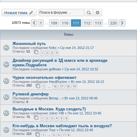
Поиск
Расширенный пои
Новая тема
1
109
110
111
112
113
220
Пред.
След.
10973 темы
…
…
Темы
Жизненный путь
Последнее сообщение
Kriks
«
Ср ноя 14, 2012 21:17
Ответы:
52
1
2
3
4
Дизайнер рисующий в 3Д максе или в архикаде
нужен.Подработк
Последнее сообщение
goffman
«
Ср ноя 14, 2012 10:32
Чурки окончательно офигевают
Последнее сообщение
HardRocker
«
Вт ноя 13, 2012 16:13
Ответы:
282
1
16
17
18
19
…
Рулевой демпфер
Последнее сообщение
Ветер...
«
Вт ноя 13, 2012 09:45
Ответы:
6
Выходные в Москве. Куда сходить?)
Последнее сообщение
Joker~HB
«
Пн ноя 12, 2012 23:40
Ответы:
75
1
2
3
4
5
6
Кто-нибудь в Москве наблюдает пыль в воздухе?
Последнее сообщение
Tour
«
Пн ноя 12, 2012 22:49
Ответы:
115
1
5
6
7
8
…