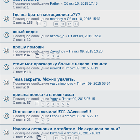
Последнее сообщение
Father
«
Сб окт 10, 2015 17:45
Ответы:
1
Где вы братья мотоциклисты???
Последнее сообщение
motoboy
«
Сб окт 10, 2015 15:31
Ответы:
185
1
10
11
12
13
…
юный кидок
Последнее сообщение
azarov_a
«
Пт окт 09, 2015 15:31
Ответы:
12
прошу помощи
Последнее сообщение
Zavodnoy
«
Пт окт 09, 2015 13:23
Ответы:
47
1
2
3
4
стоит мот враскаряку больше недели, гляньте
Последнее сообщение
ruswolf
«
Пт окт 09, 2015 09:19
Ответы:
13
Тема закрыта. Можно удалять.
Последнее сообщение
vasyatimonovo
«
Пт окт 09, 2015 08:54
Ответы:
9
пришла повестка в военкомат
Последнее сообщение
Yggy
«
Пт окт 09, 2015 07:15
Ответы:
87
1
2
3
4
5
6
Отопление включили!!!111 ААееееее!!!!
Последнее сообщение
Leon77
«
Чт окт 08, 2015 22:17
Ответы:
21
1
2
Надоели остановки мотобатом. Не ахренели ли они?
Последнее сообщение
Виталий
«
Чт окт 08, 2015 18:03
Ответы:
204
1
11
12
13
14
…