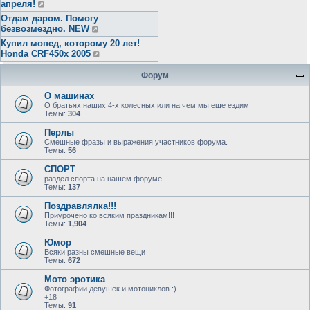
апреля!
Отдам даром. Помогу
безвозмездно. NEW
Купил мопед, которому 20 лет!
Honda CRF450x 2005
Форум
О машинах
О братьях наших 4-х колесных или на чем мы еще ездим
Темы:
304
Перлы
Смешные фразы и выражения участников форума.
Темы:
56
СПОРТ
раздел спорта на нашем форуме
Темы:
137
Поздравлялка!!!
Приурочено ко всяким праздникам!!!
Темы:
1,904
Юмор
Всяки разны смешные вещи
Темы:
672
Мото эротика
Фотографии девушек и мотоциклов :)
+18
Темы:
91