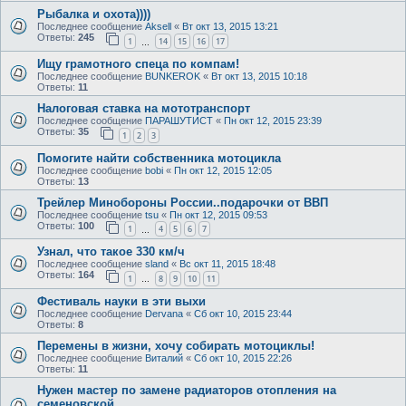
Рыбалка и охота))))
Последнее сообщение
Aksell
«
Вт окт 13, 2015 13:21
Ответы:
245
1
14
15
16
17
…
Ищу грамотного спеца по компам!
Последнее сообщение
BUNKEROK
«
Вт окт 13, 2015 10:18
Ответы:
11
Налоговая ставка на мототранспорт
Последнее сообщение
ПАРАШУТИСТ
«
Пн окт 12, 2015 23:39
Ответы:
35
1
2
3
Помогите найти собственника мотоцикла
Последнее сообщение
bobi
«
Пн окт 12, 2015 12:05
Ответы:
13
Трейлер Минобороны России..подарочки от ВВП
Последнее сообщение
tsu
«
Пн окт 12, 2015 09:53
Ответы:
100
1
4
5
6
7
…
Узнал, что такое 330 км/ч
Последнее сообщение
sland
«
Вс окт 11, 2015 18:48
Ответы:
164
1
8
9
10
11
…
Фестиваль науки в эти выхи
Последнее сообщение
Dervana
«
Сб окт 10, 2015 23:44
Ответы:
8
Перемены в жизни, хочу собирать мотоциклы!
Последнее сообщение
Виталий
«
Сб окт 10, 2015 22:26
Ответы:
11
Нужен мастер по замене радиаторов отопления на
семеновской