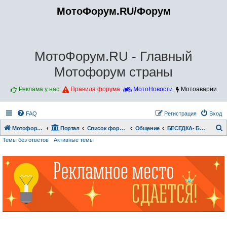
МотоФорум.RU/Форум
МотоФорум.RU - Главный
Мотофорум страны
Реклама у нас
Правила форума
МотоНовости
Мотоаварии
FAQ
Регистрация
Вход
Мотофорум.RU
Портал
Список форумов
Общение
БЕСЕДКА- БОЛТАЛКА
Темы без ответов
Активные темы
о
и
с
к