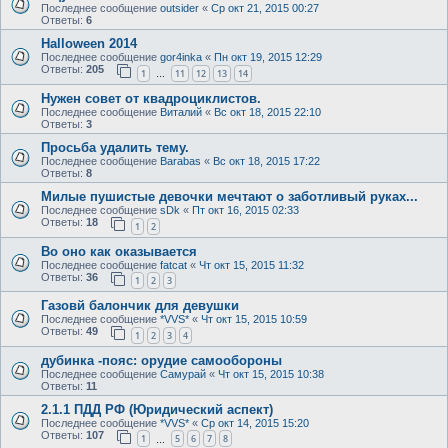
Последнее сообщение
outsider
«
Ср окт 21, 2015 00:27
Ответы:
6
Halloween 2014
Последнее сообщение
gor4inka
«
Пн окт 19, 2015 12:29
Ответы:
205
1
11
12
13
14
…
Нужен совет от квадроциклистов.
Последнее сообщение
Виталий
«
Вс окт 18, 2015 22:10
Ответы:
3
Просьба удалить тему.
Последнее сообщение
Barabas
«
Вс окт 18, 2015 17:22
Ответы:
8
Милые пушистые девочки мечтают о заботливый руках...
Последнее сообщение
sDk
«
Пт окт 16, 2015 02:33
Ответы:
18
1
2
Во оно как оказывается
Последнее сообщение
fatcat
«
Чт окт 15, 2015 11:32
Ответы:
36
1
2
3
Газовй балончик для девушки
Последнее сообщение
*VVS*
«
Чт окт 15, 2015 10:59
Ответы:
49
1
2
3
4
дубинка -пояс: орудие самообороны
Последнее сообщение
Самурай
«
Чт окт 15, 2015 10:38
Ответы:
11
2.1.1 ПДД РФ (Юридический аспект)
Последнее сообщение
*VVS*
«
Ср окт 14, 2015 15:20
Ответы:
107
1
5
6
7
8
…