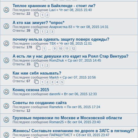
Теплое хранение в Байкленде - стоит ли?
Последнее сообщение
Lavi
«
Чт окт 08, 2015 15:40
Ответы:
22
1
2
А кто как зимует? *опрос*
Последнее сообщение
Анархистка 83
«
Чт окт 08, 2015 14:31
Ответы:
39
1
2
3
почему нельза одевать защиту поверх одежды?
Последнее сообщение
TBX
«
Чт окт 08, 2015 11:01
Ответы:
178
1
9
10
11
12
…
А есть ли у нас девушки кто ездит на Роял Стар Вентура?
Последнее сообщение
RomZhuk
«
Ср окт 07, 2015 14:45
Ответы:
15
1
2
Как нам себя называть?
Последнее сообщение
Markh
«
Ср окт 07, 2015 10:56
Ответы:
67
1
2
3
4
5
Конец сезона 2015
Последнее сообщение
darenN
«
Вт окт 06, 2015 12:33
Советы по созданию сайта
Последнее сообщение
Ramelvis
«
Пн окт 05, 2015 17:24
Ответы:
12
Грузовые перевозки по Москве и Московской области
Последнее сообщение
Roman25
«
Вс окт 04, 2015 23:40
Женюсь! Составьте компанию по дороге в ЗАГС в пятницу!?
Последнее сообщение
ПАРАШУТИСТ
«
Сб окт 03, 2015 23:47