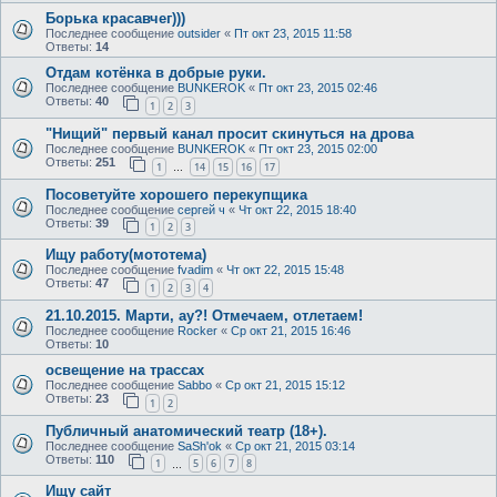
Борька красавчег)))
Последнее сообщение
outsider
«
Пт окт 23, 2015 11:58
Ответы:
14
Отдам котёнка в добрые руки.
Последнее сообщение
BUNKEROK
«
Пт окт 23, 2015 02:46
Ответы:
40
1
2
3
"Нищий" первый канал просит скинуться на дрова
Последнее сообщение
BUNKEROK
«
Пт окт 23, 2015 02:00
Ответы:
251
1
14
15
16
17
…
Посоветуйте хорошего перекупщика
Последнее сообщение
сергей ч
«
Чт окт 22, 2015 18:40
Ответы:
39
1
2
3
Ищу работу(мототема)
Последнее сообщение
fvadim
«
Чт окт 22, 2015 15:48
Ответы:
47
1
2
3
4
21.10.2015. Марти, ау?! Отмечаем, отлетаем!
Последнее сообщение
Rocker
«
Ср окт 21, 2015 16:46
Ответы:
10
освещение на трассах
Последнее сообщение
Sabbo
«
Ср окт 21, 2015 15:12
Ответы:
23
1
2
Публичный анатомический театр (18+).
Последнее сообщение
SaSh'ok
«
Ср окт 21, 2015 03:14
Ответы:
110
1
5
6
7
8
…
Ищу сайт