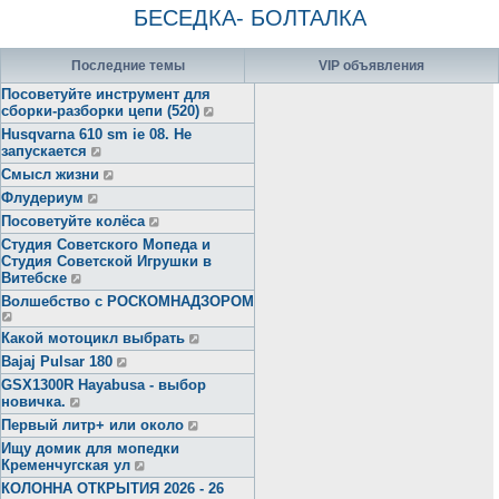
БЕСЕДКА- БОЛТАЛКА
Последние темы
VIP объявления
Посоветуйте инструмент для
сборки-разборки цепи (520)
Husqvarna 610 sm ie 08. Не
запускается
Смысл жизни
Флудериум
Посоветуйте колёса
Студия Советского Мопеда и
Студия Советской Игрушки в
Витебске
Волшебство с РОСКОМНАДЗОРОМ
Какой мотоцикл выбрать
Bajaj Pulsar 180
GSX1300R Hayabusa - выбор
новичка.
Первый литр+ или около
Ищу домик для мопедки
Кременчугская ул
КОЛОННА ОТКРЫТИЯ 2026 - 26