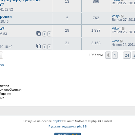
13
866
Вс ноя 27, 2011
???
011 22:52
ировки
Vasja
5
762
Вс ноя 27, 2011
 10:48
ем?
Vilkoff
29
1,997
Пт ноя 25, 201
06:53
1
2
west
21
3,168
Чт ноя 24, 2011
10 18:40
1
2
1
24
Пред.
1967 тем
…
ов
бщения
вои сообщения
общения
ния
Создано на основе
phpBB
® Forum Software © phpBB Limited
Русская поддержка phpBB