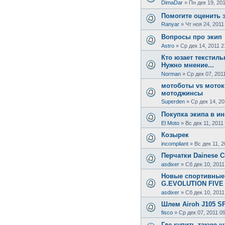
DimaDar
»
Пн дек 19, 201
Помогите оценить 
Ranyar
»
Чт ноя 24, 2011
Вопросы про экип
Astro
»
Ср дек 14, 2011 2
Кто юзает текстиль
Нужно мнение...
Norman
»
Ср дек 07, 201
мотоботы vs моток
мотоджинсы
Superden
»
Ср дек 14, 20
Покупка экипа в ин
El Moto
»
Вс дек 11, 2011
Козырек
incompliant
»
Вс дек 11, 2
Перчатки Dainese C
asdixer
»
Сб дек 10, 2011
Новые спортивные
G.EVOLUTION FIVE
asdixer
»
Сб дек 10, 2011
Шлем Airoh J105 
fisco
»
Ср дек 07, 2011 0
Где купить такую ш