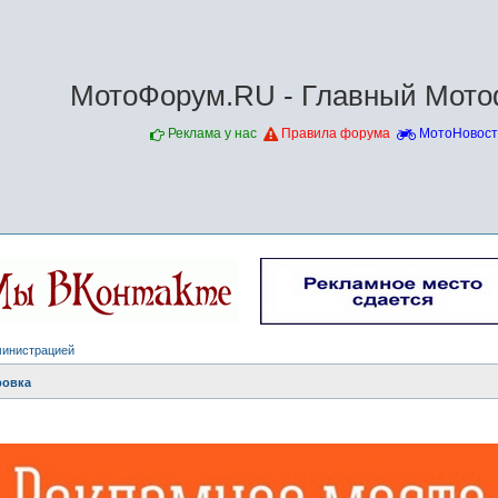
МотоФорум.RU - Главный Мото
Реклама у нас
Правила форума
МотоНовост
министрацией
ровка