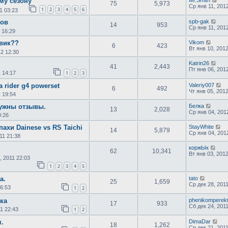
му сезону
75
5,973
Ср янв 11, 201
1
2
3
4
5
6
1 03:23
ков
spb-gak
14
953
Ср янв 11, 201
 16:29
евик??
Vikom
6
423
Вт янв 10, 201
12 12:30
Katrin26
41
2,443
Пт янв 06, 201
1 14:17
1
2
3
 rider g4 powerset
Valeriy007
6
492
Чт янв 05, 201
 19:54
Нужны отзывы.
Белка
13
2,028
Ср янв 04, 201
0:26
ахи Dainese vs RS Taichi
StayWhite
14
5,879
Ср янв 04, 201
11 21:38
коржЫк
62
10,341
Вт янв 03, 201
, 2011 22:03
1
2
3
4
5
а.
tato
25
1,659
Ср дек 28, 201
16:53
1
2
ка
phenikomperek
17
933
Сб дек 24, 2011
1 22:43
1
2
.
DimaDar
18
1,262
Ср дек 21, 2011