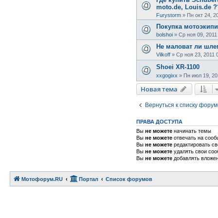
moto.de, Louis.de 
Furystorm
»
Пн окт 24, 2
Покупка мотоэкип
bolshoi
»
Ср ноя 09, 2011
Не маловат ли шл
Vilkoff
»
Ср ноя 23, 2011 
Shoei XR-1100
xxgogixx
»
Пн июл 19, 20
Новая тема
Вернуться к списку форум
ПРАВА ДОСТУПА
Вы
не можете
начинать темы
Вы
не можете
отвечать на соо
Вы
не можете
редактировать с
Вы
не можете
удалять свои со
Вы
не можете
добавлять вложе
Мотофорум.RU
Портал
Список форумов