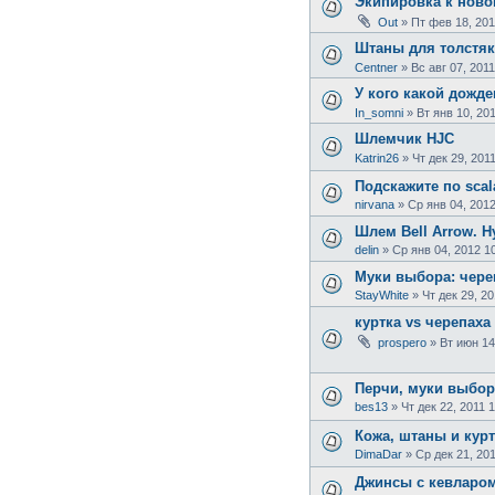
Экипировка к ново
Out
»
Пт фев 18, 201
Штаны для толстя
Centner
»
Вс авг 07, 2011
У кого какой дожд
In_somni
»
Вт янв 10, 20
Шлемчик HJC
Katrin26
»
Чт дек 29, 201
Подскажите по scala
nirvana
»
Ср янв 04, 2012
Шлем Bell Arrow. 
delin
»
Ср янв 04, 2012 1
Муки выбора: череп
StayWhite
»
Чт дек 29, 20
куртка vs черепаха
prospero
»
Вт июн 14
Перчи, муки выбор
bes13
»
Чт дек 22, 2011 
Кожа, штаны и курт
DimaDar
»
Ср дек 21, 201
Джинсы с кевларом