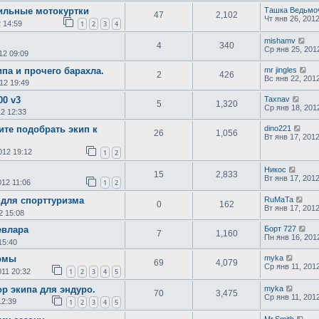
тильные мотокуртки
Ташка Ведьмо
47
2,102
Чт янв 26, 201
 14:59
1
2
3
4
mishamv
4
340
Ср янв 25, 201
12 09:09
па и прочего барахла.
mr jingles
2
426
Вс янв 22, 201
12 19:49
0 v3
Taxnav
5
1,320
Ср янв 18, 201
12 12:33
ите подобрать экип к
dino221
26
1,056
Вт янв 17, 201
012 19:12
1
2
Никос
15
2,833
Вт янв 17, 201
012 11:06
1
2
 для спорттуризма
RuMaTa
0
162
Вт янв 17, 201
2 15:08
евлара
Борт 727
7
1,160
Пн янв 16, 201
15:40
рмы
myka
69
4,079
Ср янв 11, 201
011 20:32
1
2
3
4
5
 экипа для эндуро.
myka
70
3,475
Ср янв 11, 201
12:39
1
2
3
4
5
Mr.Smith