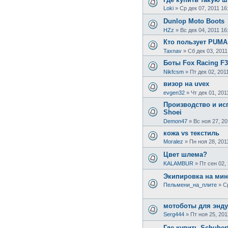
Loki
»
Ср дек 07, 2011 16
Dunlop Moto Boots
HZz
»
Вс дек 04, 2011 16
Кто пользует PUMA
Taxnav
»
Сб дек 03, 2011
Боты Fox Racing F
Nikfcsm
»
Пт дек 02, 201
визор на uvex
evgen32
»
Чт дек 01, 201
Производство и и
Shoei
Demon47
»
Вс ноя 27, 20
кожа vs текстиль
Moralez
»
Пн ноя 28, 201
Цвет шлема?
KALAMBUR
»
Пт сен 02,
Экипировка на мину
Пельмени_на_плите
»
С
мотоботы для энд
Serg444
»
Пт ноя 25, 201
Где купить Schuber