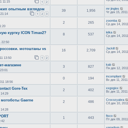
1 11:15
1
2
экип опытным взглядом
mr jingles
39
1,956
Чт дек 15, 2011
 21:14
1
2
3
zoomba
2
265
Ср дек 14, 201
1:20
ную куртку ICON Timax2?
lelka
8
537
Ср дек 14, 201
1 22:50
россовки. мотоштаны vs
Jackill
16
2,709
Ср дек 14, 201
11 13:50
1
2
ет-магазине
kab
3
827
Пн дек 12, 2011
 23:01
incompliant
0
194
Вс дек 11, 2011
011 18:56
ontact Gore-Tex
xxgogixx
2
402
Вс дек 11, 2011
 14:29
 мотоботы Gaerne
Crocozyabra
2
486
Сб дек 10, 201
 14:28
SPORT
fisco
1
443
Пт дек 09, 2011
9:42
туку
vanadium