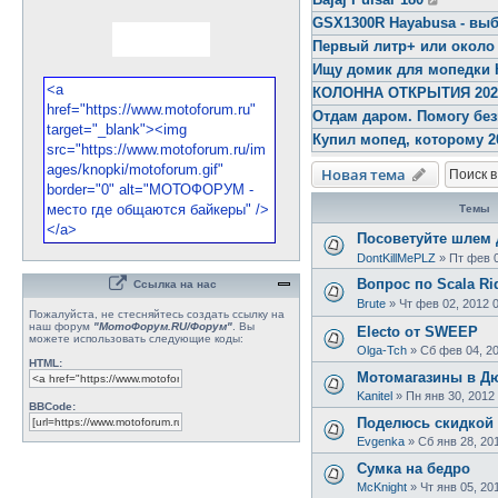
GSX1300R Hayabusa - выб
Первый литр+ или около
Ищу домик для мопедки 
КОЛОННА ОТКРЫТИЯ 2026 
Отдам даром. Помогу бе
Купил мопед, которому 2
Новая тема
Темы
Посоветуйте шлем д
DontKillMePLZ
»
Пт фев 0
Вопрос по Scala Rid
Ссылка на нас
Brute
»
Чт фев 02, 2012 
Пожалуйста, не стесняйтесь создать ссылку на
наш форум
"МотоФорум.RU/Форум"
. Вы
Electo oт SWEEP
можете использовать следующие коды:
Olga-Tch
»
Сб фев 04, 20
HTML:
Мотомагазины в Д
Kanitel
»
Пн янв 30, 2012
BBCode:
Поделюсь скидкой
Evgenka
»
Сб янв 28, 20
Сумка на бедро
McKnight
»
Чт янв 05, 20