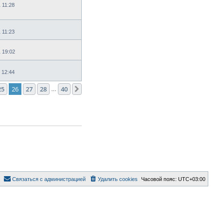
 11:28
 11:23
1 19:02
 12:44
25
26
27
28
40
След.
…
Связаться с администрацией
Удалить cookies
Часовой пояс:
UTC+03:00