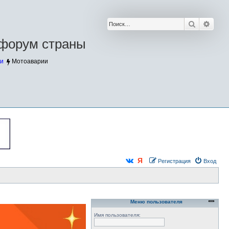
Поиск
Расш
форум страны
и
Мотоаварии
Регистрация
Вход
Меню пользователя
Имя пользователя: