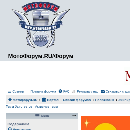
МотоФорум.RU/Форум
Ссылки
Правила форума
FAQ
Реклама у нас
Связаться с ад
Мотофорум.RU
Портал
Список форумов
Полезное!!!
Экипи
Темы без ответов
Активные темы
Меню
Содержание
Мото новости