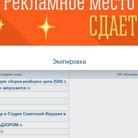
Экипировка
следние темы
VIP объявле
для сборки-разборки цепи (520)
е запускается
а и Студия Советской Игрушки в
НАДЗОРОМ