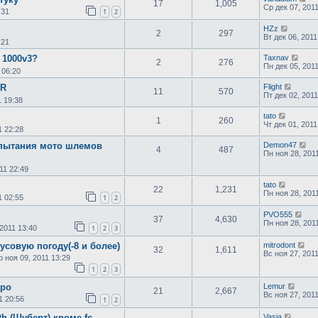
17
1,005
Ср дек 07, 201
:31
1
2
HZz
2
297
Вт дек 06, 2011
:21
 1000v3?
Taxnav
2
276
Пн дек 05, 201
 06:20
3R
Flight
11
570
Пт дек 02, 2011
1 19:38
tato
1
260
Чт дек 01, 2011
1 22:28
спытания мото шлемов
Demon47
4
487
Пн ноя 28, 201
11 22:49
tato
22
1,231
Пн ноя 28, 201
1 02:55
1
2
PVO555
37
4,630
Пн ноя 28, 201
 2011 13:40
1
2
3
совую погоду(-8 и более)
mitrodont
32
1,611
Вс ноя 27, 201
р ноя 09, 2011 13:29
1
2
3
уро
Lemur
21
2,667
Вс ноя 27, 201
1 20:56
1
2
th (Шуберт) кроме fc-
Vasja