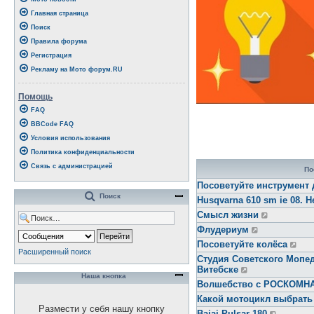
Главная страница
Поиск
Правила форума
Регистрация
Рекламу на Мото форум.RU
Помощь
FAQ
BBCode FAQ
Условия использования
Политика конфиденциальности
Связь с администрацией
По
Посоветуйте инструмент 
Поиск
Husqvarna 610 sm ie 08. Н
Смысл жизни
Флудериум
Посоветуйте колёса
Расширенный поиск
Студия Советского Мопед
Витебске
Наша кнопка
Волшебство с РОСКОМ
Какой мотоцикл выбрать
Размести у себя нашу кнопку
Bajaj Pulsar 180