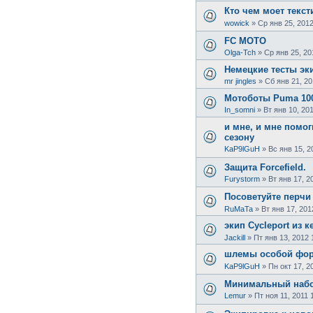
Кто чем моет текс
wowick
»
Ср янв 25, 2012
FC MOTO
Olga-Tch
»
Ср янв 25, 20
Немецкие тесты эки
mr jingles
»
Сб янв 21, 20
Мотоботы Puma 100
In_somni
»
Вт янв 10, 20
и мне, и мне помог
сезону
KaP9lGuH
»
Вс янв 15, 2
Защита Forcefield.
Furystorm
»
Вт янв 17, 2
Посоветуйте перчи
RuMaTa
»
Вт янв 17, 201
экип Cycleport из к
Jackill
»
Пт янв 13, 2012 
шлемы особой фо
KaP9lGuH
»
Пн окт 17, 2
Минимальный набор
Lemur
»
Пт ноя 11, 2011 