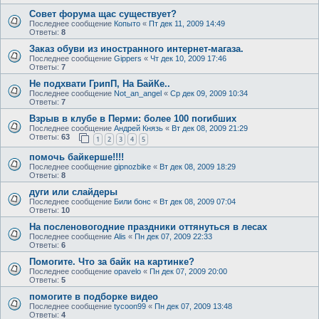
Совет форума щас существует?
Последнее сообщение
Копыто
«
Пт дек 11, 2009 14:49
Ответы:
8
Заказ обуви из иностранного интернет-магаза.
Последнее сообщение
Gippers
«
Чт дек 10, 2009 17:46
Ответы:
7
Не подхвати ГрипП, На БайКе..
Последнее сообщение
Not_an_angel
«
Ср дек 09, 2009 10:34
Ответы:
7
Взрыв в клубе в Перми: более 100 погибших
Последнее сообщение
Андрей Князь
«
Вт дек 08, 2009 21:29
Ответы:
63
1
2
3
4
5
помочь байкерше!!!!
Последнее сообщение
gipnozbike
«
Вт дек 08, 2009 18:29
Ответы:
8
дуги или слайдеры
Последнее сообщение
Били бонс
«
Вт дек 08, 2009 07:04
Ответы:
10
На посленовогодние праздники оттянуться в лесах
Последнее сообщение
Alis
«
Пн дек 07, 2009 22:33
Ответы:
6
Помогите. Что за байк на картинке?
Последнее сообщение
opavelo
«
Пн дек 07, 2009 20:00
Ответы:
5
помогите в подборке видео
Последнее сообщение
tycoon99
«
Пн дек 07, 2009 13:48
Ответы:
4