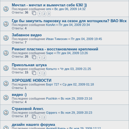
Мечтал - мечтал и вымечтал себе 636! ))
Последнее сообщение
omi
«
Вс дек 06, 2009 14:32
Ответы:
36
1
2
3
Где бы замутить парковку на сезон для мотоцикла? ВАО Мск
Последнее сообщение
KonAn
«
Пт дек 04, 2009 20:34
Ответы:
4
Забавное видео
Последнее сообщение
Иван Тимохин
«
Пт дек 04, 2009 19:45
Ответы:
7
Ремонт пластика - восстановление креплений
Последнее сообщение
Sape
«
Пт дек 04, 2009 13:26
Ответы:
26
1
2
Прикольная штука
Последнее сообщение
Копыто
«
Чт дек 03, 2009 21:25
Ответы:
15
1
2
ХОРОШИЕ НОВОСТИ
Последнее сообщение
Борт 727
«
Ср дек 02, 2009 01:18
Ответы:
1
видео :)
Последнее сообщение
Pushkin
«
Вс ноя 29, 2009 23:16
Ответы:
4
Страховой Агент.
Последнее сообщение
Gippers
«
Вс ноя 29, 2009 20:23
Ответы:
17
1
2
дизайн нашего форума
Последнее сообщение
Андрей Князь
«
Вс ноя 29, 2009 12:12