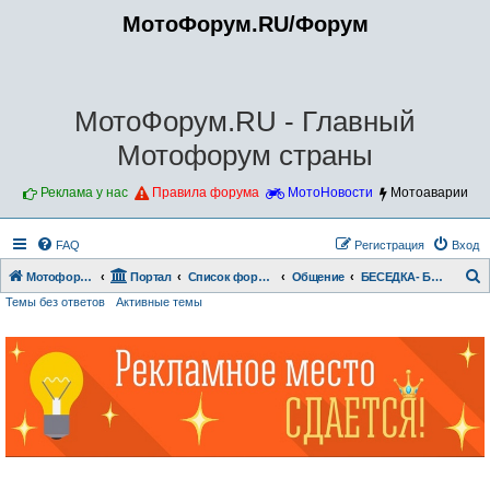
МотоФорум.RU/Форум
МотоФорум.RU - Главный
Мотофорум страны
Реклама у нас
Правила форума
МотоНовости
Мотоаварии
FAQ
Регистрация
Вход
Мотофорум.RU
Портал
Список форумов
Общение
БЕСЕДКА- БОЛТАЛКА
Темы без ответов
Активные темы
о
и
с
к