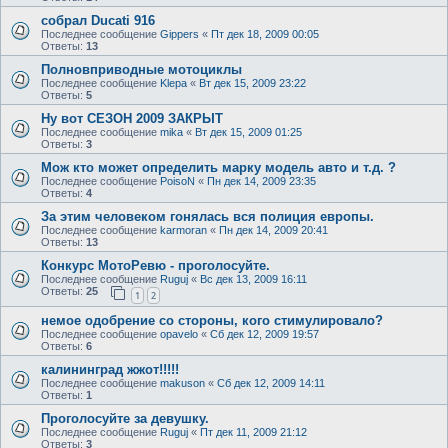
собрал Ducati 916
Последнее сообщение
Gippers
«
Пт дек 18, 2009 00:05
Ответы:
13
Полновприводные мотоциклы
Последнее сообщение
Klepa
«
Вт дек 15, 2009 23:22
Ответы:
5
Ну вот СЕЗОН 2009 ЗАКРЫТ
Последнее сообщение
mika
«
Вт дек 15, 2009 01:25
Ответы:
3
Мож кто может определить марку модель авто и т.д. ?
Последнее сообщение
PoisoN
«
Пн дек 14, 2009 23:35
Ответы:
4
За этим человеком гонялась вся полиция европы.
Последнее сообщение
karmoran
«
Пн дек 14, 2009 20:41
Ответы:
13
Конкурс МотоРевю - проголосуйте.
Последнее сообщение
Ruguj
«
Вс дек 13, 2009 16:11
Ответы:
25
1
2
немое одобрение со стороны, кого стимулировало?
Последнее сообщение
opavelo
«
Сб дек 12, 2009 19:57
Ответы:
6
калининград жжот!!!!!
Последнее сообщение
makuson
«
Сб дек 12, 2009 14:11
Ответы:
1
Проголосуйте за девушку.
Последнее сообщение
Ruguj
«
Пт дек 11, 2009 21:12
Ответы:
3