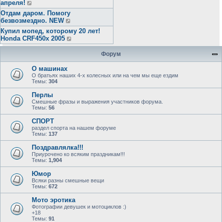
апреля!
Отдам даром. Помогу
безвозмездно. NEW
Купил мопед, которому 20 лет!
Honda CRF450x 2005
Форум
О машинах
О братьях наших 4-х колесных или на чем мы еще ездим
Темы:
304
Перлы
Смешные фразы и выражения участников форума.
Темы:
56
СПОРТ
раздел спорта на нашем форуме
Темы:
137
Поздравлялка!!!
Приурочено ко всяким праздникам!!!
Темы:
1,904
Юмор
Всяки разны смешные вещи
Темы:
672
Мото эротика
Фотографии девушек и мотоциклов :)
+18
Темы:
91