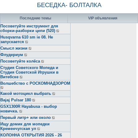
БЕСЕДКА- БОЛТАЛКА
Последние темы
VIP объявления
Посоветуйте инструмент для
сборки-разборки цепи (520)
Husqvarna 610 sm ie 08. Не
запускается
Смысл жизни
Флудериум
Посоветуйте колёса
Студия Советского Мопеда и
Студия Советской Игрушки в
Витебске
Волшебство с РОСКОМНАДЗОРОМ
Какой мотоцикл выбрать
Bajaj Pulsar 180
GSX1300R Hayabusa - выбор
новичка.
Первый литр+ или около
Ищу домик для мопедки
Кременчугская ул
КОЛОННА ОТКРЫТИЯ 2026 - 26