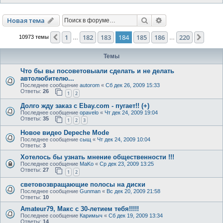
Поиск
Расширенный пои
Новая тема
1
182
183
184
185
186
220
Пред.
След.
10973 темы
…
…
Темы
Что бы вы посоветовыали сделать и не делать
автолюбителю...
Последнее сообщение
autorom
«
Сб дек 26, 2009 15:33
Ответы:
26
1
2
Долго жду заказ с Ebay.com - пугает!! (+)
Последнее сообщение
opavelo
«
Чт дек 24, 2009 19:04
Ответы:
35
1
2
3
Новое видео Depeche Mode
Последнее сообщение
сыщ
«
Чт дек 24, 2009 10:04
Ответы:
3
Хотелось бы узнать мнение общественности !!!
Последнее сообщение
MaKo
«
Ср дек 23, 2009 13:25
Ответы:
27
1
2
световозвращающие полосы на диски
Последнее сообщение
Gunman
«
Вс дек 20, 2009 21:58
Ответы:
10
Amateur79, Макс с 30-летием тебя!!!!!
Последнее сообщение
Каримыч
«
Сб дек 19, 2009 13:34
Ответы:
14