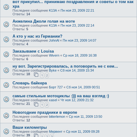
вот прикупил... принимаю поздравления и советы о том как
хра
Последнее сообщение
K13A
«
Пн ноя 23, 2009 22:21
Ответы:
14
Анжелина Джоли голая на моте
Последнее сообщение
K13A
«
Пн ноя 23, 2009 22:14
Ответы:
5
А кто у нас из Германии?
Последнее сообщение
JohnAl
«
Пн ноя 23, 2009 14:07
Ответы:
4
Заказываем с Louisa
Последнее сообщение
Wivern
«
Ср ноя 18, 2009 16:38
Ответы:
6
ну вот. Зарегистрировалась, а поговорить не с кем...
Последнее сообщение
Byke
«
Сб ноя 14, 2009 15:34
Ответы:
18
1
2
Словарь байкера
Последнее сообщение
Борт 727
«
Сб ноя 14, 2009 00:51
самые стильные мотоциклы :))) на ваш взгляд :)
Последнее сообщение
xasel
«
Чт ноя 12, 2009 21:32
Ответы:
21
1
2
Новогодние праздники в европе
Последнее сообщение
bitterlemon
«
Ср ноя 11, 2009 13:50
Ответы:
12
Ваши километры
Последнее сообщение
Мервент
«
Ср ноя 11, 2009 09:28
Ответы:
39
1
2
3