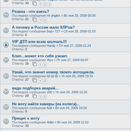
Ответы:
34
1
2
3
Резина - что взять?
Последнее сообщение
mr jingles
«
Вс ноя 29, 2009 00:06
Ответы:
21
1
2
А почему в России мало КЛРов?
Последнее сообщение
Борт 727
«
Сб ноя 28, 2009 01:53
Ответы:
6
VIP ДТП или всем молчать!!!
Последнее сообщение
Hardy
«
Пт ноя 27, 2009 21:24
Ответы:
2
Клип...может кто себя узнает.
Последнее сообщение
Жук
«
Пт ноя 27, 2009 00:07
Ответы:
16
1
2
Узнай, что значит номер твоего мотоцикла.
Последнее сообщение
Ш-Ш-Ш
«
Чт ноя 26, 2009 19:31
Ответы:
27
1
2
видо подборка аварий...
Последнее сообщение
200
«
Чт ноя 26, 2009 15:20
Ответы:
29
1
2
Не могу найти камеры (на колеса)...
Последнее сообщение
Kali
«
Вт ноя 24, 2009 19:26
Ответы:
9
Прицеп к моту
Последнее сообщение
Adlet
«
Вт ноя 24, 2009 11:52
Ответы:
10