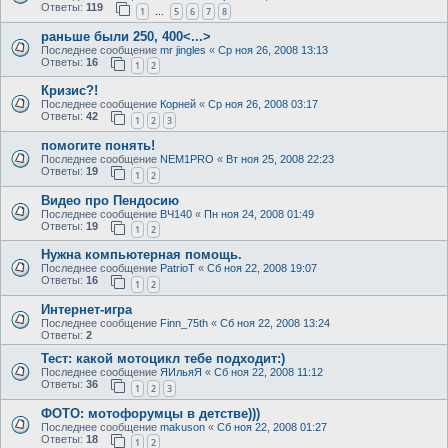
Ответы:
119
1
5
6
7
8
…
раньше были 250, 400<...>
Последнее сообщение
mr jingles
«
Ср ноя 26, 2008 13:13
Ответы:
16
1
2
Кризис?!
Последнее сообщение
Корней
«
Ср ноя 26, 2008 03:17
Ответы:
42
1
2
3
помогите понять!
Последнее сообщение
NEM1PRO
«
Вт ноя 25, 2008 22:23
Ответы:
19
1
2
Видео про Пендосию
Последнее сообщение
ВЧ140
«
Пн ноя 24, 2008 01:49
Ответы:
19
1
2
Нужна компьютерная помощь.
Последнее сообщение
PatrioT
«
Сб ноя 22, 2008 19:07
Ответы:
16
1
2
Интернет-игра
Последнее сообщение
Finn_75th
«
Сб ноя 22, 2008 13:24
Ответы:
2
Тест: какой мотоцикл тебе подходит:)
Последнее сообщение
ЯИльяЯ
«
Сб ноя 22, 2008 11:12
Ответы:
36
1
2
3
ФОТО: мотофорумцы в детстве)))
Последнее сообщение
makuson
«
Сб ноя 22, 2008 01:27
Ответы:
18
1
2