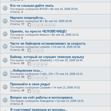
Кто че слышал-дайте знать
Последнее сообщение
ВЧ140
«
Вс ноя 16, 2008 20:54
Ответы:
3
Научите пожалуйста...
Последнее сообщение
fill
«
Вс ноя 16, 2008 20:45
Ответы:
77
1
2
3
4
5
6
Opavelo, ты просто ЧЕЛОВЕЧИЩЕ!
Последнее сообщение
Копыто
«
Вс ноя 16, 2008 10:31
Ответы:
6
Часто ли байкеров останавливают за скорость
Последнее сообщение
Lenivets
«
Сб ноя 15, 2008 20:28
Ответы:
42
1
2
3
Байкер, который не слушает тяжелую музыку
Последнее сообщение
Shadow61
«
Сб ноя 15, 2008 18:45
Ответы:
55
1
2
3
4
...бойцовские псы...
Последнее сообщение
Ст@s_ON
«
Пт ноя 14, 2008 23:21
Ответы:
53
1
2
3
4
Принмайте в свои ряды!
Последнее сообщение
Costante
«
Чт ноя 13, 2008 14:51
Ответы:
19
1
2
Вопрос на счёт работы в мотосервисе.
Последнее сообщение
Элисдонна
«
Ср ноя 12, 2008 19:01
Ответы:
8
Я счастлива! приехала из москвы...