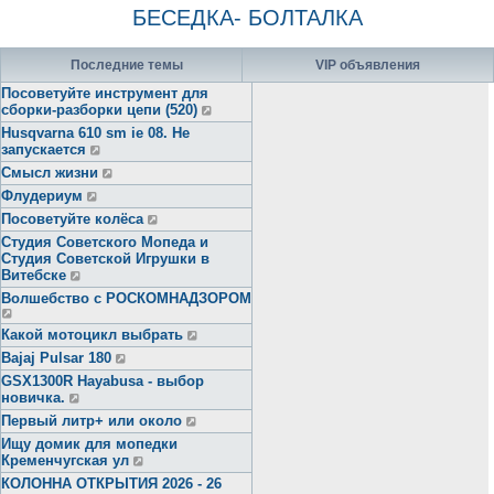
БЕСЕДКА- БОЛТАЛКА
Последние темы
VIP объявления
Посоветуйте инструмент для
сборки-разборки цепи (520)
Husqvarna 610 sm ie 08. Не
запускается
Смысл жизни
Флудериум
Посоветуйте колёса
Студия Советского Мопеда и
Студия Советской Игрушки в
Витебске
Волшебство с РОСКОМНАДЗОРОМ
Какой мотоцикл выбрать
Bajaj Pulsar 180
GSX1300R Hayabusa - выбор
новичка.
Первый литр+ или около
Ищу домик для мопедки
Кременчугская ул
КОЛОННА ОТКРЫТИЯ 2026 - 26