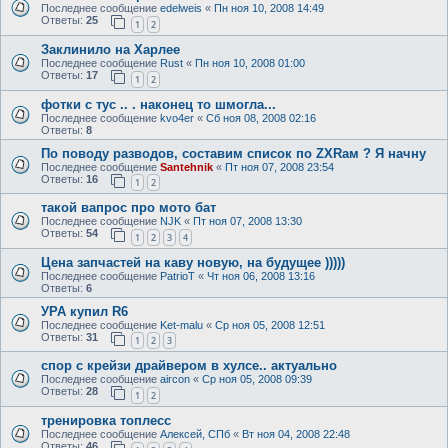
Последнее сообщение
edelweis
«
Пн ноя 10, 2008 14:49
Ответы:
25
1
2
Заклинило на Харлее
Последнее сообщение
Rust
«
Пн ноя 10, 2008 01:00
Ответы:
17
1
2
фотки с тус .. . наконец то шмогла...
Последнее сообщение
kvo4er
«
Сб ноя 08, 2008 02:16
Ответы:
8
По поводу разводов, составим список по ZXRам ? Я начну
Последнее сообщение
Santehnik
«
Пт ноя 07, 2008 23:54
Ответы:
16
1
2
такой вапрос про мото бат
Последнее сообщение
NJK
«
Пт ноя 07, 2008 13:30
Ответы:
54
1
2
3
4
Цена запчастей на каву новую, на будущее )))))
Последнее сообщение
PatrioT
«
Чт ноя 06, 2008 13:16
Ответы:
6
УРА купил R6
Последнее сообщение
Ket-malu
«
Ср ноя 05, 2008 12:51
Ответы:
31
1
2
3
спор с крейзи драйвером в хулсе.. актуально
Последнее сообщение
aircon
«
Ср ноя 05, 2008 09:39
Ответы:
28
1
2
тренировка топлесс
Последнее сообщение
Алексей, СПб
«
Вт ноя 04, 2008 22:48
Ответы:
46