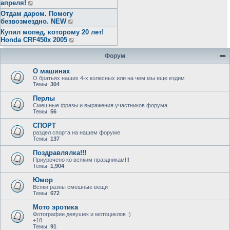
апреля!
Отдам даром. Помогу
безвозмездно. NEW
Купил мопед, которому 20 лет!
Honda CRF450x 2005
Форум
О машинах
О братьях наших 4-х колесных или на чем мы еще ездим
Темы:
304
Перлы
Смешные фразы и выражения участников форума.
Темы:
56
СПОРТ
раздел спорта на нашем форуме
Темы:
137
Поздравлялка!!!
Приурочено ко всяким праздникам!!!
Темы:
1,904
Юмор
Всяки разны смешные вещи
Темы:
672
Мото эротика
Фотографии девушек и мотоциклов :)
+18
Темы:
91