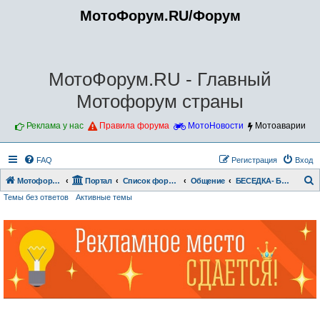
МотоФорум.RU/Форум
МотоФорум.RU - Главный
Мотофорум страны
Реклама у нас
Правила форума
МотоНовости
Мотоаварии
FAQ
Регистрация
Вход
Мотофорум.RU
Портал
Список форумов
Общение
БЕСЕДКА- БОЛТАЛКА
Темы без ответов
Активные темы
о
и
с
к