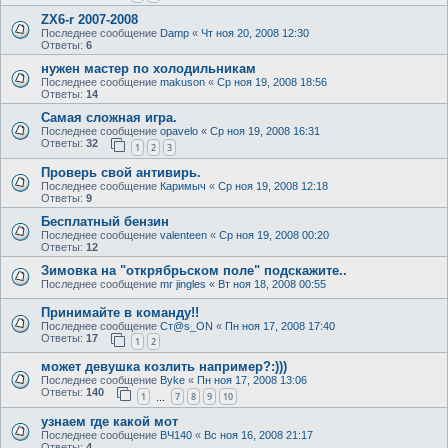
ZX6-r 2007-2008
Последнее сообщение
Damp
«
Чт ноя 20, 2008 12:30
Ответы:
6
нужен мастер по холодильникам
Последнее сообщение
makuson
«
Ср ноя 19, 2008 18:56
Ответы:
14
Самая сложная игра.
Последнее сообщение
opavelo
«
Ср ноя 19, 2008 16:31
Ответы:
32
1
2
3
Проверь свой антивирь.
Последнее сообщение
Каримыч
«
Ср ноя 19, 2008 12:18
Ответы:
9
Бесплатный бензин
Последнее сообщение
valenteen
«
Ср ноя 19, 2008 00:20
Ответы:
12
Зимовка на "открябрьском поле" подскажите..
Последнее сообщение
mr jingles
«
Вт ноя 18, 2008 00:55
Принимайте в команду!!
Последнее сообщение
Ст@s_ON
«
Пн ноя 17, 2008 17:40
Ответы:
17
1
2
может девушка козлить например?:)))
Последнее сообщение
Byke
«
Пн ноя 17, 2008 13:06
Ответы:
140
1
7
8
9
10
…
узнаем где какой мот
Последнее сообщение
ВЧ140
«
Вс ноя 16, 2008 21:17
Ответы:
4