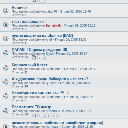
1
2
Новичёк
Последнее сообщение
yakut76
«
Вт дек 02, 2008 15:46
Ответы:
6
тест голосовалки
Последнее сообщение
Santehnik
«
Пн дек 01, 2008 18:15
Ответы:
2
нужна квартира на Щелчке (ВАО)
Последнее сообщение
Ahel
«
Пн дек 01, 2008 13:00
Ответы:
1
ПАПА!!!!! С днем рождения!!!!!
Последнее сообщение
Вика
«
Пн дек 01, 2008 10:54
Ответы:
35
1
2
3
Королевский Крест
Последнее сообщение
Били бонс
«
Сб ноя 29, 2008 21:17
Ответы:
11
А художники среди байкеров у нас есть?
Последнее сообщение
Q-Biker
«
Пт ноя 28, 2008 16:15
Ответы:
10
Новогодняя ночь кто как ?!! _)
Последнее сообщение
Били бонс
«
Пт ноя 28, 2008 07:11
Ответы:
8
Посмотрите ТВ центр
Последнее сообщение
pHoenix
«
Чт ноя 27, 2008 11:57
Ответы:
60
1
2
3
4
5
познакомлюсь с любителем рокабилли и харли:)
Последнее сообщение
Ket-malu
«
Ср ноя 26, 2008 18:28