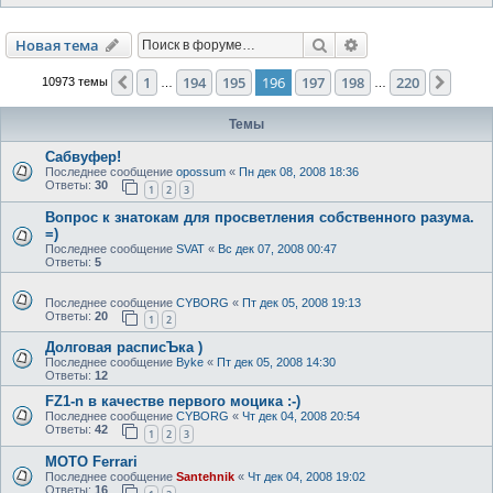
Поиск
Расширенный пои
Новая тема
1
194
195
196
197
198
220
Пред.
След.
10973 темы
…
…
Темы
Сабвуфер!
Последнее сообщение
opossum
«
Пн дек 08, 2008 18:36
Ответы:
30
1
2
3
Вопрос к знатокам для просветления собственного разума.
=)
Последнее сообщение
SVAT
«
Вс дек 07, 2008 00:47
Ответы:
5
Последнее сообщение
CYBORG
«
Пт дек 05, 2008 19:13
Ответы:
20
1
2
Долговая расписЪка )
Последнее сообщение
Byke
«
Пт дек 05, 2008 14:30
Ответы:
12
FZ1-n в качестве первого моцика :-)
Последнее сообщение
CYBORG
«
Чт дек 04, 2008 20:54
Ответы:
42
1
2
3
MOTO Ferrari
Последнее сообщение
Santehnik
«
Чт дек 04, 2008 19:02
Ответы:
16