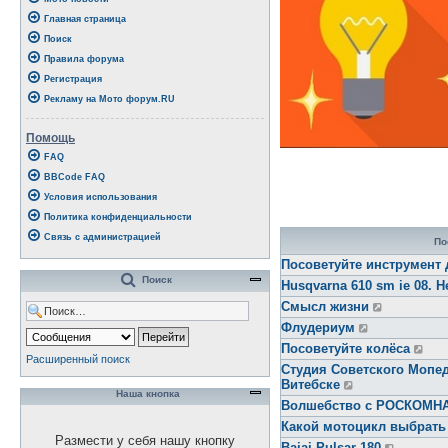
Главная страница
Поиск
Правила форума
Регистрация
Рекламу на Мото форум.RU
Помощь
FAQ
BBCode FAQ
Условия использования
Политика конфиденциальности
Связь с администрацией
По
Посоветуйте инструмент 
Поиск
Husqvarna 610 sm ie 08. Н
Смысл жизни
Флудериум
Посоветуйте колёса
Расширенный поиск
Студия Советского Мопед
Витебске
Наша кнопка
Волшебство с РОСКОМ
Какой мотоцикл выбрать
Размести у себя нашу кнопку
Bajaj Pulsar 180