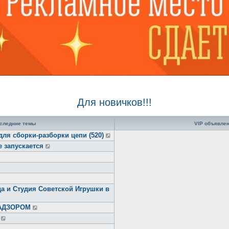
Для новичков!!!
следние темы
VIP объявле
для сборки-разборки цепи (520)
е запускается
а и Студия Советской Игрушки в
НАДЗОРОМ