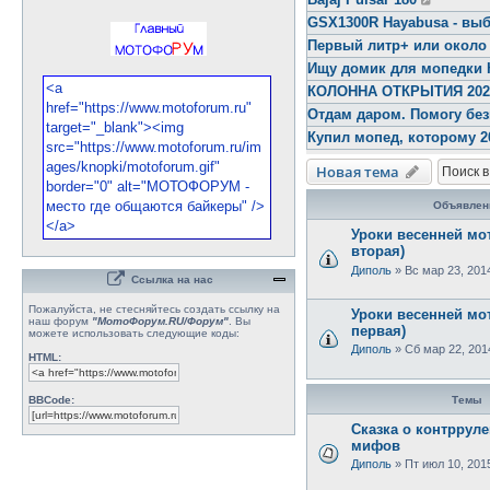
GSX1300R Hayabusa - выб
Первый литр+ или около
Ищу домик для мопедки 
КОЛОННА ОТКРЫТИЯ 2026 
Отдам даром. Помогу бе
Купил мопед, которому 2
Новая тема
Объявлен
Уроки весенней мо
вторая)
Диполь
»
Вс мар 23, 201
Ссылка на нас
Пожалуйста, не стесняйтесь создать ссылку на
Уроки весенней мот
наш форум
"МотоФорум.RU/Форум"
. Вы
первая)
можете использовать следующие коды:
Диполь
»
Сб мар 22, 201
HTML:
BBCode:
Темы
Сказка о контрруле
мифов
Диполь
»
Пт июл 10, 201