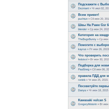
Подскажите с Выбор
Dezmant
»
Чт июл 02, 20
Всем привет!
puchtun
»
Сб июн 20, 201
Швы На Раме Gsr 6
blender
»
Ср июн 24, 201
Категория на квадр
TheBugsBunny
»
Ср июн 
Помогите с выборо
kayrus
»
Пт июн 26, 2015
Что проверить пос
fedotxxl
»
Вт июн 30, 201
Подборка для нови
PaulSneg
»
Сб июн 06, 2
правила ПДД для 
roninb
»
Чт июн 25, 2015 
Посоветуйте первый
Danya
»
Чт июн 18, 2015
Kawasaki vulcan S
GregoryMotorin
»
Вт июн 