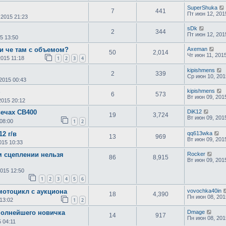
SuperShuka
7
441
Пт июн 12, 201
 2015 21:23
sDk
2
344
Пт июн 12, 201
5 13:50
и че там с объемом?
Axeman
50
2,014
Чт июн 11, 201
2015 11:18
1
2
3
4
kipishmens
2
339
Ср июн 10, 201
2015 00:43
S
kipishmens
6
573
Вт июн 09, 201
2015 20:12
вечах CB400
DiK12
19
3,724
Вт июн 09, 201
08:00
1
2
2 г/в
qq613wka
13
969
Вт июн 09, 201
015 10:33
 сцеплении нельзя
Rocker
86
8,915
Вт июн 09, 201
2015 12:50
1
2
3
4
5
6
мотоцикл с аукциона
vovochka40in
18
4,390
Пн июн 08, 201
 13:02
1
2
полнейшего новичка
Dmage
14
917
Пн июн 08, 201
 04:11