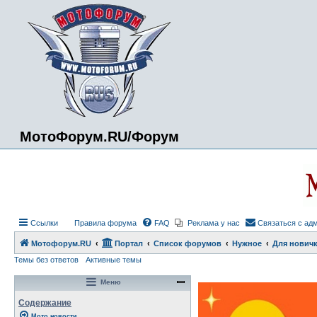
МотоФорум.RU/Форум
Ссылки
Правила форума
FAQ
Реклама у нас
Связаться с ад
Мотофорум.RU
Портал
Список форумов
Нужное
Для новичк
Темы без ответов
Активные темы
Меню
Содержание
Мото новости