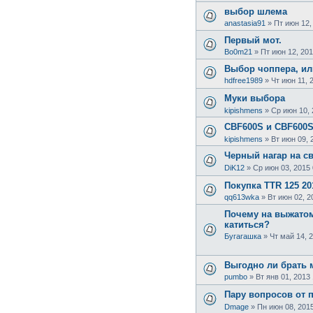
выбор шлема
anastasia91
»
Пт июн 12,
Первый мот.
Bo0m21
»
Пт июн 12, 201
Выбор чоппера, ил
hdfree1989
»
Чт июн 11, 
Муки выбора
kipishmens
»
Ср июн 10, 
CBF600S и CBF600
kipishmens
»
Вт июн 09, 
Черный нагар на с
DiK12
»
Ср июн 03, 2015 
Покупка TTR 125 201
qq613wka
»
Вт июн 02, 2
Почему на выжатом
катиться?
Бугагашка
»
Чт май 14, 
Выгодно ли брать 
pumbo
»
Вт янв 01, 2013
Пару вопросов от 
Dmage
»
Пн июн 08, 2015