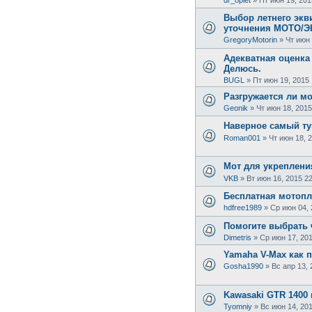
Выбор летнего экв
уточнения МОТО/
GregoryMotorin
»
Чт июн 
Адекватная оценка
Делюсь.
BUGL
»
Пт июн 19, 2015 
Разгружается ли мо
Geonik
»
Чт июн 18, 2015
Наверное самый ту
Roman001
»
Чт июн 18, 
Мот для укреплени
VKB
»
Вт июн 16, 2015 2
Бесплатная мотоп
hdfree1989
»
Ср июн 04, 
Помогите выбрать 
Dimetris
»
Ср июн 17, 201
Yamaha V-Max как 
Gosha1990
»
Вс апр 13, 
Kawasaki GTR 1400 
Tyomniy
»
Вс июн 14, 201