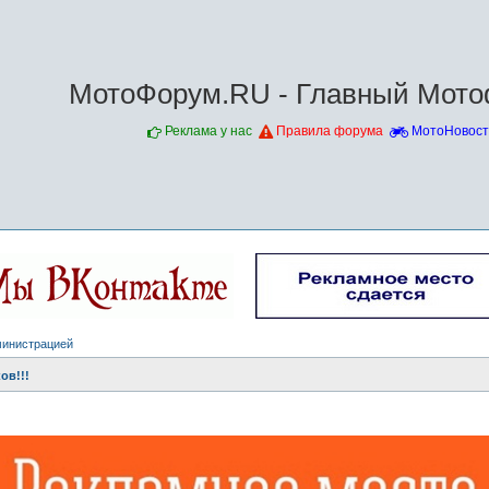
МотоФорум.RU - Главный Мото
Реклама у нас
Правила форума
МотоНовост
министрацией
ов!!!