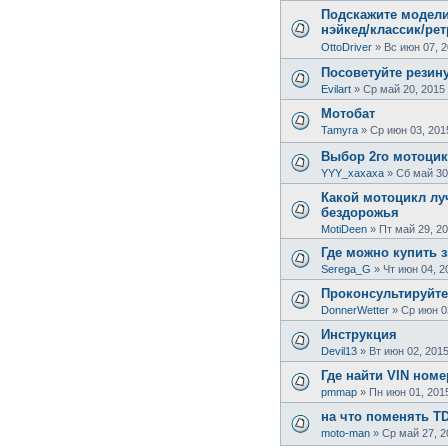
Подскажите модели
нэйкед/классик/рет
OttoDriver
»
Вс июн 07, 2
Посоветуйте резин
Evilart
»
Ср май 20, 2015
Мотобат
Tamyra
»
Ср июн 03, 201
Выбор 2го мотоци
YYY_xaxaxa
»
Сб май 30
Какой мотоцикл лу
бездорожья
MotiDeen
»
Пт май 29, 20
Где можно купить 
Serega_G
»
Чт июн 04, 2
Проконсультируйте
DonnerWetter
»
Ср июн 0
Инструкция
Devil13
»
Вт июн 02, 2015
Где найти VIN ном
pmmap
»
Пн июн 01, 201
на что поменять T
moto-man
»
Ср май 27, 2