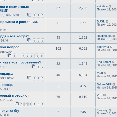
1
2
ипа и возможные
estudice
37
2,296
Пт июн 19, 201
ЭКВИП
18, 2015 06:48
1
2
3
 времени и растоянии.
BUGL
0
377
Пт июн 19, 201
11:31
рда из-за кофра?
Гришеньka
43
1,792
Пт июн 19, 201
 16:46
1
2
3
пой вопрос
bobrovka
162
6,092
Чт июн 18, 201
2015 02:04
1
7
8
9
10
11
…
я навыков посоветуете?
Endurorent
22
1,144
Чт июн 18, 201
2:14
1
2
лощадка
Co1t
40
5,994
Чт июн 18, 201
2014 10:02
1
2
3
чоппер.
BalbesOFF
5
415
Чт июн 18, 201
5 23:47
первый мотоцикл
VKB
76
9,110
Вт июн 16, 201
2014 19:20
1
2
3
4
5
6
покупка б/у
Tyomniy
5
645
Вс июн 14, 201
5 00:11