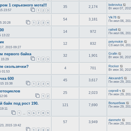
ом 1 серьезного мота!!!
bobrovka
35
2,174
Вт июл 07, 201
15 23:57
1
2
3
Vik78
54
3,181
Пн июл 06, 201
5 20:28
1
2
3
4
00
rathell
14
972
Пн июл 06, 201
5 13:22
ик
petymokin
12
832
Сб июл 04, 201
17, 2015 09:27
м первого байка
Grafin
32
1,901
Вт июн 30, 201
 15:29
1
2
3
ле скользячки?
Rocker
4
701
Вт июн 30, 201
5 01:53
чка 600
AlexandrS
45
3,617
Пн июн 29, 201
015 15:38
1
2
3
4
мотоциклов
сергей ч
25
2,023
Пн июн 29, 201
12:06
1
2
 байк под рост 190.
Волшебник
121
7,690
Пн июн 29, 201
 19:11
1
5
6
7
8
9
…
danmehr
57
3,949
Пн июн 29, 201
23, 2015 19:42
1
2
3
4