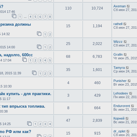
i?
Axeman
110
10,724
Сб июн 27, 201
2014 17:46
1
4
5
6
7
8
…
 резина должны
rathell
15
1,194
Сб июн 27, 201
 14:32
1
2
Wizzz
25
2,022
Сб июн 27, 201
2015 14:00
1
2
, надолго, 600сс
Grafin
68
6,783
Чт июн 25, 201
14 17:04
1
2
3
4
5
Tamyra
35
1,601
Ср июн 24, 201
18, 2015 11:39
1
2
3
Punisher
4
460
Вт июн 23, 201
15 10:30
йк купить - для практики.
Lehodeev
3
429
Пн июн 22, 201
5 11:17
R тип впрыска топлива.
Endurorent
8
664
Вс июн 21, 201
20:38
Корней
47
2,839
Вс июн 21, 201
5 14:25
1
2
3
4
 по РФ илм как?
dr_oplet
15
915
Сб июн 20, 201
5 17:11