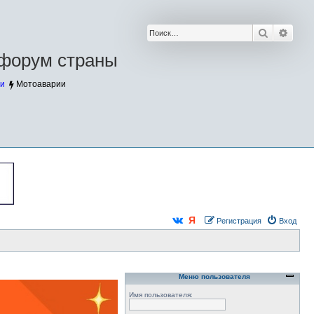
Поиск
Расш
форум страны
и
Мотоаварии
Регистрация
Вход
Меню пользователя
Имя пользователя: