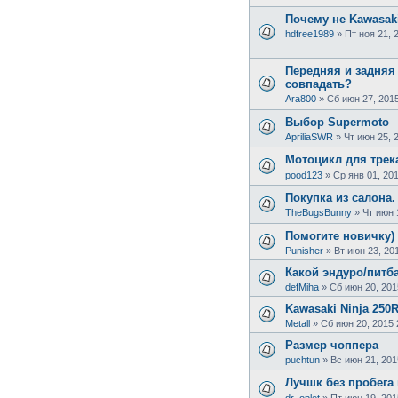
Почему не Kawasak
hdfree1989
»
Пт ноя 21, 
Передняя и задняя
совпадать?
Ara800
»
Сб июн 27, 2015
Выбор Supermoto
ApriliaSWR
»
Чт июн 25, 
Мотоцикл для трека
pood123
»
Ср янв 01, 20
Покупка из салона.
TheBugsBunny
»
Чт июн 
Помогите новичку)
Punisher
»
Вт июн 23, 20
Какой эндуро/питба
defMiha
»
Сб июн 20, 201
Kawasaki Ninja 250
Metall
»
Сб июн 20, 2015 
Размер чоппера
puchtun
»
Вс июн 21, 201
Лучшк без пробега
dr_oplet
»
Пт июн 19, 201