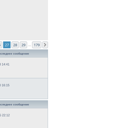
6
27
28
29
179
След.
…
следнее сообщение
3 14:41
0 16:15
следнее сообщение
5 22:12