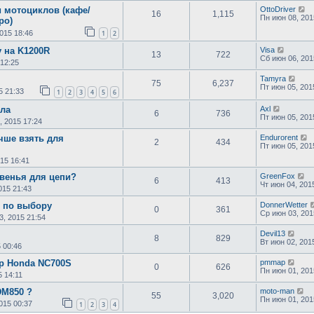
 мотоциклов (кафе/
OttoDriver
16
1,115
Пн июн 08, 201
ро)
015 18:46
1
2
у на K1200R
Visa
13
722
Сб июн 06, 201
 12:25
Tamyra
75
6,237
Пт июн 05, 201
5 21:33
1
2
3
4
5
6
кла
Axl
6
736
Пт июн 05, 201
, 2015 17:24
чше взять для
Endurorent
2
434
Пт июн 05, 201
15 16:41
звенья для цепи?
GreenFox
6
413
Чт июн 04, 201
015 21:43
 по выбору
DonnerWetter
0
361
Ср июн 03, 201
3, 2015 21:54
Devil13
8
829
Вт июн 02, 201
 00:46
ер Honda NC700S
pmmap
0
626
Пн июн 01, 201
5 14:11
DM850 ?
moto-man
55
3,020
Пн июн 01, 201
015 00:37
1
2
3
4