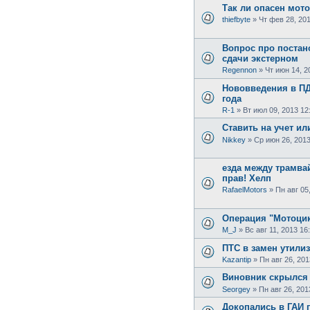
Так ли опасен мот
thiefbyte
»
Чт фев 28, 201
Вопрос про постан
сдачи экстерном
Regennon
»
Чт июн 14, 2
Нововведения в ПДД
года
R-1
»
Вт июл 09, 2013 12
Ставить на учет ил
Nikkey
»
Ср июн 26, 2013
езда между трамва
прав! Хелп
RafaelMotors
»
Пн авг 05
Операция "Мотоци
M_J
»
Вс авг 11, 2013 16
ПТС в замен утили
Kazantip
»
Пн авг 26, 201
Виновник скрылся 
Seorgey
»
Пн авг 26, 201
Докопались в ГАИ п