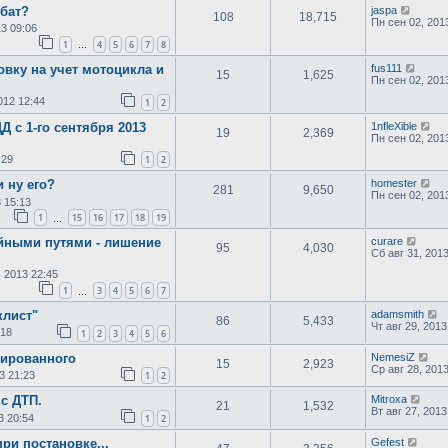
обат?
jaspa
108
18,715
Пн сен 02, 201
3 09:06
1
4
5
6
7
8
…
овку на учет мотоцикла и
fus111
15
1,625
Пн сен 02, 201
012 12:44
1
2
 с 1-го сентября 2013
1nfleXible
19
2,369
Пн сен 02, 201
:29
1
2
и ну его?
homester
281
9,650
Пн сен 02, 201
 15:13
1
15
16
17
18
19
…
йными путями - лишение
curare
95
4,030
Сб авг 31, 201
, 2013 22:45
1
3
4
5
6
7
…
клист"
adamsmith
86
5,433
Чт авг 29, 2013
:18
1
2
3
4
5
6
зированного
NemesiZ
15
2,923
Ср авг 28, 201
3 21:23
1
2
с ДТП.
Mitroxa
21
1,532
Вт авг 27, 2013
3 20:54
1
2
ри постановке...
Gefest