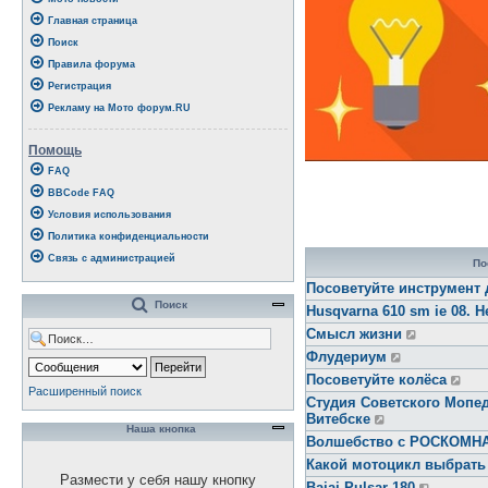
Главная страница
Поиск
Правила форума
Регистрация
Рекламу на Мото форум.RU
Помощь
FAQ
BBCode FAQ
Условия использования
Политика конфиденциальности
Связь с администрацией
По
Посоветуйте инструмент 
Поиск
Husqvarna 610 sm ie 08. Н
Смысл жизни
Флудериум
Посоветуйте колёса
Расширенный поиск
Студия Советского Мопед
Витебске
Наша кнопка
Волшебство с РОСКОМ
Какой мотоцикл выбрать
Размести у себя нашу кнопку
Bajaj Pulsar 180