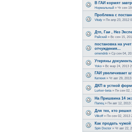
В ГАИ кормят завт
Нормальный
»
Чт сен 19
Проблема с постан
Vitaly
»
Пн апр 23, 2012 
Дтп, Гаи , Нез Экс
Райский
»
Вс сен 15, 201
постановка на учет
отчуждения...
omendnb
»
Ср сен 04, 20
Утеряны документ
Yoko
»
Вс мар 24, 2013 2
ГАИ увеличивает ш
Катюня
»
Чт авг 29, 2013
ДКП в устной форм
Lurker-beta
»
Пн сен 02, 
На Пришвина 14 эк
Папец
»
Пн авг 12, 2013 
Для тех, кто решил
Vilkoff
»
Пн сен 02, 2013 
Как продать чужой
Spin Doctor
»
Чт авг 22, 