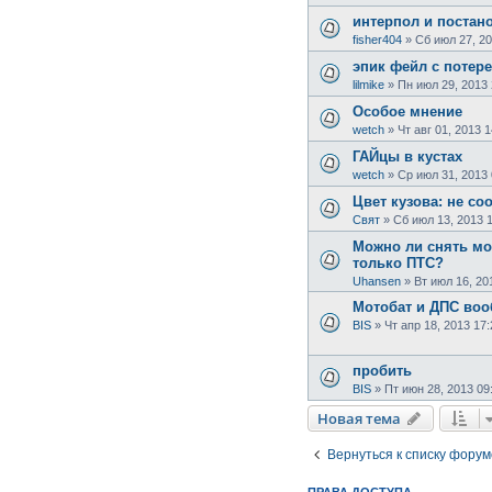
интерпол и постано
fisher404
»
Сб июл 27, 20
эпик фейл с потер
lilmike
»
Пн июл 29, 2013 
Особое мнение
wetch
»
Чт авг 01, 2013 1
ГАЙцы в кустах
wetch
»
Ср июл 31, 2013 
Цвет кузова: не со
Свят
»
Сб июл 13, 2013 
Можно ли снять мот
только ПТС?
Uhansen
»
Вт июл 16, 20
Мотобат и ДПС во
BIS
»
Чт апр 18, 2013 17:
пробить
BIS
»
Пт июн 28, 2013 09
Новая тема
Вернуться к списку форум
ПРАВА ДОСТУПА