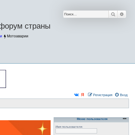
Поиск
Расш
форум страны
и
Мотоаварии
Регистрация
Вход
Меню пользователя
Имя пользователя: