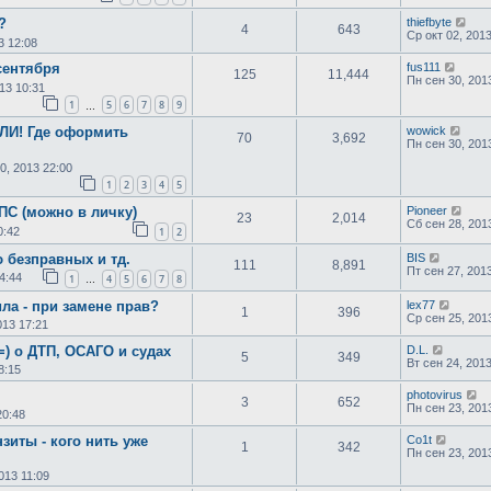
?
thiefbyte
4
643
Ср окт 02, 201
3 12:08
сентября
fus111
125
11,444
Пн сен 30, 201
13 10:31
1
5
6
7
8
9
…
ЕЛИ! Где оформить
wowick
70
3,692
Пн сен 30, 201
0, 2013 22:00
1
2
3
4
5
ПС (можно в личку)
Pioneer
23
2,014
Сб сен 28, 201
0:42
1
2
 безправных и тд.
BIS
111
8,891
Пт сен 27, 201
4:44
1
4
5
6
7
8
…
ла - при замене прав?
lex77
1
396
Ср сен 25, 201
013 17:21
=) о ДТП, ОСАГО и судах
D.L.
5
349
Вт сен 24, 201
8:15
photovirus
3
652
Пн сен 23, 201
20:48
зиты - кого нить уже
Co1t
1
342
Пн сен 23, 201
013 11:09