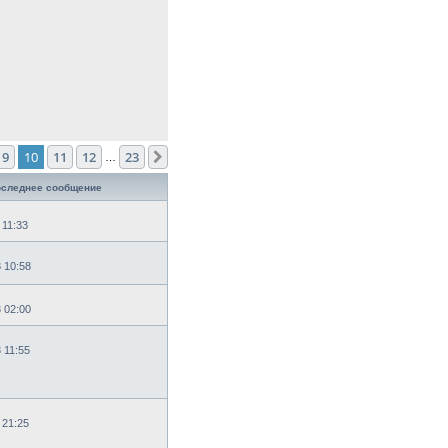
9
10
11
12
23
След.
…
следнее сообщение
 11:33
3 10:58
3 02:00
 11:55
 21:25