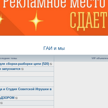
ГАИ и мы
следние темы
VIP объявле
для сборки-разборки цепи (520)
е запускается
а и Студия Советской Игрушки в
НАДЗОРОМ