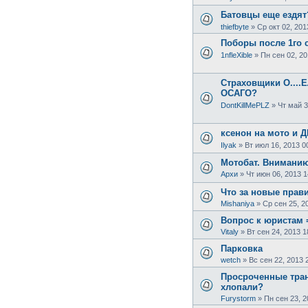
Батовцы еще ездят
thiefbyte
»
Ср окт 02, 201
Поборы после 1го 
1nfleXible
»
Пн сен 02, 20
Страховщики О....
ОСАГО?
DontKillMePLZ
»
Чт май 3
ксенон на мото и Д
Ilyak
»
Вт июл 16, 2013 0
Мотобат. Вниманию
Архи
»
Чт июн 06, 2013 1
Что за новые прави
Mishaniya
»
Ср сен 25, 2
Вопрос к юристам 
Vitaly
»
Вт сен 24, 2013 1
Парковка
wetch
»
Вс сен 22, 2013 
Просроченные тран
хлопали?
Furystorm
»
Пн сен 23, 2