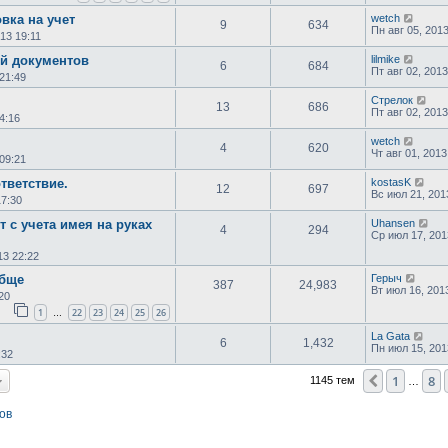
вка на учет
wetch
9
634
Пн авг 05, 201
13 19:11
ей документов
lilmike
6
684
Пт авг 02, 2013
21:49
Стрелок
13
686
Пт авг 02, 2013
4:16
wetch
4
620
Чт авг 01, 2013
09:21
ответствие.
kostasK
12
697
Вс июл 21, 201
17:30
 с учета имея на руках
Uhansen
4
294
Ср июл 17, 201
13 22:22
обще
Герыч
387
24,983
Вт июл 16, 201
20
1
22
23
24
25
26
…
La Gata
6
1,432
Пн июл 15, 201
:32
1
8
Пред.
1145 тем
…
ов