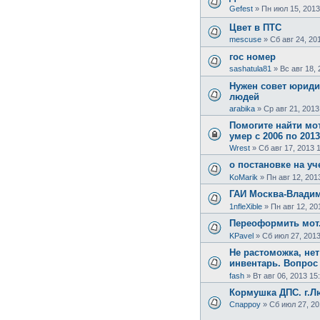
Gefest
»
Пн июл 15, 2013
Цвет в ПТС
mescuse
»
Сб авг 24, 20
гос номер
sashatula81
»
Вс авг 18,
Нужен совет юрид
людей
arabika
»
Ср авг 21, 2013
Помогите найти мо
умер с 2006 по 2013
Wrest
»
Сб авг 17, 2013 
о постановке на уч
KoMarik
»
Пн авг 12, 201
ГАИ Москва-Влади
1nfleXible
»
Пн авг 12, 20
Переоформить мот
KPavel
»
Сб июл 27, 2013
Не растоможка, нет
инвентарь. Вопрос !
fash
»
Вт авг 06, 2013 15
Кормушка ДПС. г.
Спарроу
»
Сб июл 27, 20