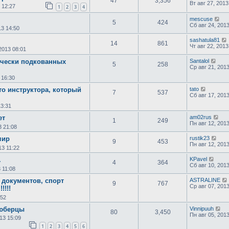
47
3,356
Вт авг 27, 2013
 12:27
1
2
3
4
mescuse
5
424
Сб авг 24, 201
13 14:50
sashatula81
14
861
Чт авг 22, 2013
 2013 08:01
ически подкованных
Santalol
5
258
Ср авг 21, 201
 16:30
то инструктора, который
tato
7
537
Сб авг 17, 201
13:31
ет
am02rus
1
249
Пн авг 12, 201
3 21:08
мир
rustik23
9
453
Пн авг 12, 201
13 11:22
.
KPavel
4
364
Сб авг 10, 201
 11:08
 документов, спорт
ASTRALINE
9
767
Ср авг 07, 201
!!!!
:52
Люберцы
Vinnipuuh
80
3,450
Пн авг 05, 201
13 15:09
1
2
3
4
5
6