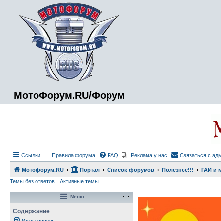
МотоФорум.RU/Форум
Ссылки
Правила форума
FAQ
Реклама у нас
Связаться с ад
Мотофорум.RU
Портал
Список форумов
Полезное!!!
ГАИ и 
Темы без ответов
Активные темы
Меню
Содержание
Мото новости