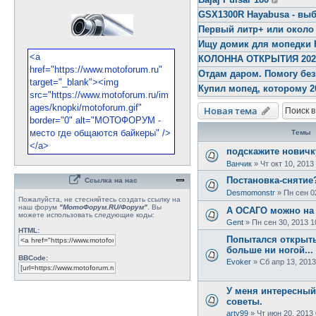
GSX1300R Hayabusa - выб
Первый литр+ или около
Ищу домик для мопедки 
КОЛОННА ОТКРЫТИЯ 2026 
Отдам даром. Помогу бе
Купил мопед, которому 2
Новая тема
Темы
подскажите новичку)
Ванчик
»
Чт окт 10, 2013
Постановка-снятие
Ссылка на нас
Desmomonstr
»
Пн сен 0
Пожалуйста, не стесняйтесь создать ссылку на
наш форум
"МотоФорум.RU/Форум"
. Вы
А ОСАГО можно на 
можете использовать следующие коды:
Gent
»
Пн сен 30, 2013 1
HTML:
Попытался открыть
больше ни ногой...
BBCode:
Evoker
»
Сб апр 13, 2013
У меня интересный
советы.
arty99
»
Чт июн 20, 2013 