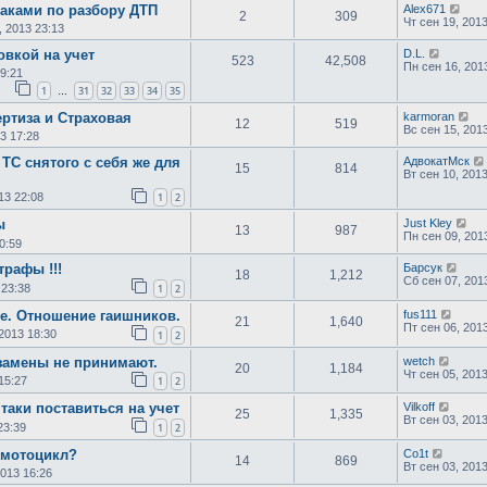
раками по разбору ДТП
Alex671
2
309
Чт сен 19, 201
, 2013 23:13
овкой на учет
D.L.
523
42,508
Пн сен 16, 201
09:21
1
31
32
33
34
35
…
пертиза и Страховая
karmoran
12
519
Вс сен 15, 201
3 17:28
 ТС снятого с себя же для
АдвокатМск
15
814
Вт сен 10, 201
13 22:08
1
2
ы
Just Kley
13
987
Пн сен 09, 201
0:59
трафы !!!
Барсук
18
1,212
Сб сен 07, 201
 23:38
1
2
е. Отношение гаишников.
fus111
21
1,640
Пт сен 06, 201
2013 18:30
1
2
замены не принимают.
wetch
20
1,184
Чт сен 05, 201
15:27
1
2
 таки поставиться на учет
Vilkoff
25
1,335
Вт сен 03, 201
23:39
1
2
 мотоцикл?
Co1t
14
869
Вт сен 03, 201
2013 16:26