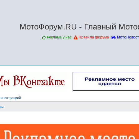
МотоФорум.RU - Главный Мото
Реклама у нас
Правила форума
МотоНовост
министрацией
мы